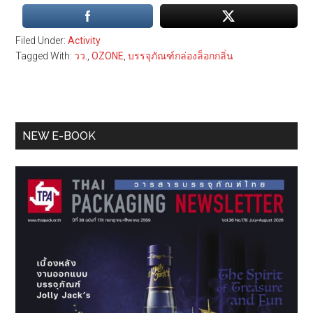
Filed Under:
Activity
Tagged With:
วว.
,
OZONE
,
บรรจุภัณฑ์กล่องล็อกกลิ่น
Primary
NEW E-BOOK
Sidebar