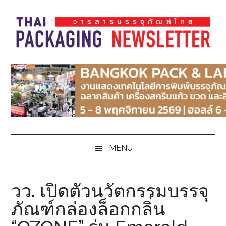
Skip
Skip
Skip
Skip
to
to
to
to
main
secondary
primary
footer
content
menu
sidebar
Thai
Thai
Pack
Pack
Magazine
Magazine
MENU
วว. เปิดตัวนวัตกรรมบรรจุ
ภัณฑ์กล่องล็อกกลิ่น