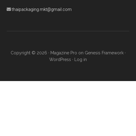
RECENT
เต็ดตรา แพ้ค เปิดตัวบรรจุภัณฑ์จากวัสดุหมุนเวียนจากพืชครั้งแรก
ในประเทศไทย สำหรับผลิตภัณฑ์นมเชียงใหม่ เฟรชมิลค์
August 7,
2026
อินฟอร์มา มาร์เก็ตส์ ผนึกเครือข่ายธุรกิจท่องเที่ยวและบริการ จัด
Food & Hospitality Thailand 2026
August 6, 2026
CPPC ในเครือซีพี จับมือ SCGC เปิดตัวบรรจุภัณฑ์อาหารสัตว์