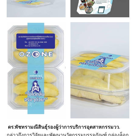
ดร.พัชทรามณีสินธุ์รองผู้ว่าการบริการอุตสาหกรรมวว.
กล่าวถึงการวิจัยและพัฒนานวัตกรรมบรรจุภัณฑ์ กล่องล็อก