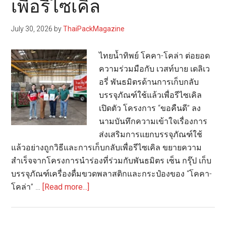
เพื่อรีไซเคิล
ร่วม
โซลู
July 30, 2026
by
ThaiPackMagazine
บรรจ
ภัณฑ
ไทยน้ำทิพย์ โคคา-โคล่า ต่อยอด
และ
ความร่วมมือกับ เวสท์บาย เดลิเว
เฟอร์
อรี่ พันธมิตรด้านการเก็บกลับ
รักษ์
บรรจุภัณฑ์ใช้แล้วเพื่อรีไซเคิล
โลก
เปิดตัว โครงการ “ขอคืนดี” ลง
นามบันทึกความเข้าใจเรื่องการ
ส่งเสริมการแยกบรรจุภัณฑ์ใช้
แล้วอย่างถูกวิธีและการเก็บกลับเพื่อรีไซเคิล ขยายความ
สำเร็จจากโครงการนำร่องที่ร่วมกับพันธมิตร เซ็น กรุ๊ป เก็บ
บรรจุภัณฑ์เครื่องดื่มขวดพลาสติกและกระป๋องของ “โคคา-
about
โคล่า” …
[Read more...]
ไทย
น้ำ
ทิพย์