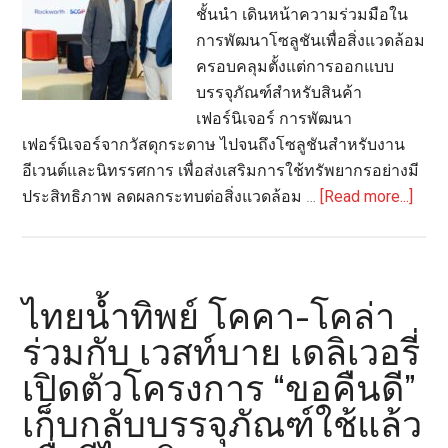
ชั้นนำ เดินหน้าความร่วมมือใน
Food
การพัฒนาโซลูชันเพื่อสิ่งแวดล้อม
Grade
ครอบคลุมตั้งแต่การออกแบบ
ราย
บรรจุภัณฑ์สำหรับสินค้า
แรก
เฟอร์นิเจอร์ การพัฒนา
ใน
เฟอร์นิเจอร์จากวัสดุกระดาษ ไปจนถึงโซลูชันสำหรับงาน
อาเซียน
อีเวนต์และนิทรรศการ เพื่อส่งเสริมการใช้ทรัพยากรอย่างมี
abou
ประสิทธิภาพ ลดผลกระทบต่อสิ่งแวดล้อม …
[Read more...]
SCG
ผนึก
กำลั
Rock
ไทยน้ำทิพย์ โคคา-โคล่า
ขับ
ร่วมกับ เวสท์บาย เดลิเวอรี่
เคลื่
เปิดตัวโครงการ “ขอคืนดี”
กรี
น
เก็บกลับบรรจุภัณฑ์ใช้แล้ว
ดีไซน