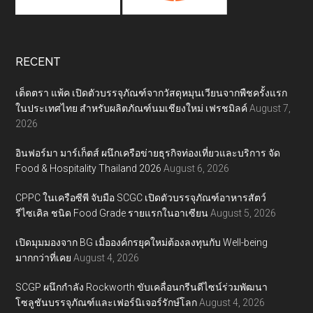
RECENT
เต็ดตรา แพ้ค เปิดตัวบรรจุภัณฑ์จากวัสดุหมุนเวียนจากพืชครั้งแรก
ในประเทศไทย สำหรับผลิตภัณฑ์นมเชียงใหม่ เฟรชมิลค์
August 7,
2026
อินฟอร์มา มาร์เก็ตส์ ผนึกเครือข่ายธุรกิจท่องเที่ยวและบริการ จัด
Food & Hospitality Thailand 2026
August 6, 2026
CPPC ในเครือซีพี จับมือ SCGC เปิดตัวบรรจุภัณฑ์อาหารสัตว์
รีไซเคิล ชนิด Food Grade รายแรกในอาเซียน
August 5, 2026
เปิดมุมมองจาก BG เมื่อองค์กรยุคใหม่ต้องลงทุนกับ Well-being
มากกว่าที่เคย
August 4, 2026
SCGP ผนึกกำลัง Rockworth ขับเคลื่อนกรีนดีไซน์ร่วมพัฒนา
โซลูชันบรรจุภัณฑ์และเฟอร์นิเจอร์รักษ์โลก
August 4, 2026