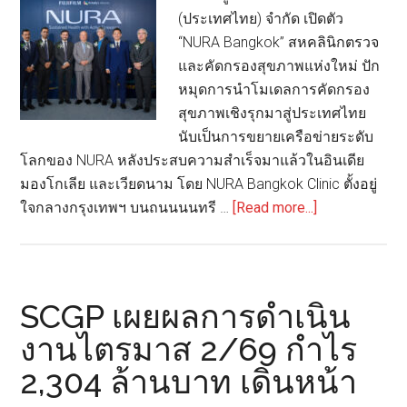
ฟื้น
(ประเทศไทย) จำกัด เปิดตัว
ชี้
“NURA Bangkok” สหคลินิกตรวจ
มาตรฐาน
และคัดกรองสุขภาพแห่งใหม่ ปัก
โลก
หมุดการนำโมเดลการคัดกรอง
เปลี่ยน
สุขภาพเชิงรุกมาสู่ประเทศไทย
เกม
นับเป็นการขยายเครือข่ายระดับ
การ
โลกของ NURA หลังประสบความสำเร็จมาแล้วในอินเดีย
แข่งขัน
มองโกเลีย และเวียดนาม โดย NURA Bangkok Clinic ตั้งอยู่
รับ
about
ใจกลางกรุงเทพฯ บนถนนนนทรี …
[Read more...]
ต้นทุน
ฟูจิ
วัตถุดิบ
ฟิล์ม
ลด-
ดี
ส่ง
เค
SCGP เผยผลการดำเนิน
ออก
เอช
อาหาร
งานไตรมาส 2/69 กำไร
เปิด
ไทย
2,304 ล้านบาท เดินหน้า
ตัว
โต
“NURA”