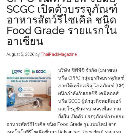
ส์
SCGC เปิดตัวบรรจุภัณฑ์
ผนึก
อาหารสัตว์รีไซเคิล ชนิด
เครือ
ข่าย
Food Grade รายแรกใน
ธุรกิจ
อาเซียน
ท่อง
เที่ยว
August 5, 2026
by
ThaiPackMagazine
และ
บริการ
บริษัท ซีพีพีซี จำกัด (มหาชน)
จัด
หรือ CPPC กลุ่มธุรกิจบรรจุภัณฑ์
Food
ภายใต้เครือเจริญโภคภัณฑ์ (CP)
&
ผนึกกำลังกับเอสซีจี เคมิคอลส์
Hospitality
หรือ SCGC ผู้นำธุรกิจพอลิเมอร์
Thailand
และโซลูชันครบวงจรเพื่อความ
2026
ยั่งยืน เปิดตัว บรรจุภัณฑ์กระสอบ
อาหารสัตว์รีไซเคิล ชนิด Food Grade รูปแบบใหม่ จาก
เทคโนโลยีรีไซเคิลขั้นสูง (Advanced Recycling) รายแรก