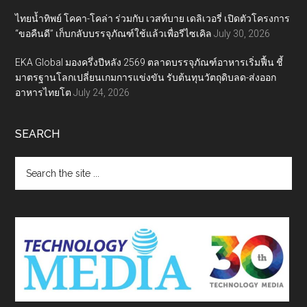
ไทยน้ำทิพย์ โคคา-โคล่า ร่วมกับ เวสท์บาย เดลิเวอรี่ เปิดตัวโครงการ
“ขอคืนดี” เก็บกลับบรรจุภัณฑ์ใช้แล้วเพื่อรีไซเคิล
July 30, 2026
EKA Global มองครึ่งปีหลัง 2569 ตลาดบรรจุภัณฑ์อาหารเริ่มฟื้น ชี้
มาตรฐานโลกเปลี่ยนเกมการแข่งขัน รับต้นทุนวัตถุดิบลด-ส่งออก
อาหารไทยโต
July 24, 2026
SEARCH
Search
the
site
...