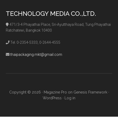
TECHNOLOGY MEDIA CO.,LTD.
471/3-4 Phayathai Place, Sri-Ayutthaya Road, Tung Phayathai
Ratchatewi, Bangkok 10400
Tel. 0-2354-5333, 0-2644-4555
thaipackaging.mkt@gmail.com
Copyright © 2026 ·
Magazine Pro
on
Genesis Framework
·
WordPress
·
Log in