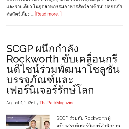
และรายเดียว ในอุตสาหกรรมอาหารสัตว์อาเซียน” ปลอดภัย
about
ต่อสัตว์เลี้ยง …
[Read more...]
CPPC
ใน
เครือ
ซีพี
SCGP ผนึกกำลัง
จับ
Rockworth ขับเคลื่อนกรี
มือ
นดีไซน์ร่วมพัฒนาโซลูชัน
SCGC
เปิด
บรรจุภัณฑ์และ
ตัว
เฟอร์นิเจอร์รักษ์โลก
บรรจุ
ภัณฑ์
August 4, 2026
by
ThaiPackMagazine
อาหาร
สัตว์
SCGP ร่วมกับ Rockworth ผู้
รีไซเคิล
สร้างสรรค์เฟอร์นิเจอร์สำนักงาน
ชนิด