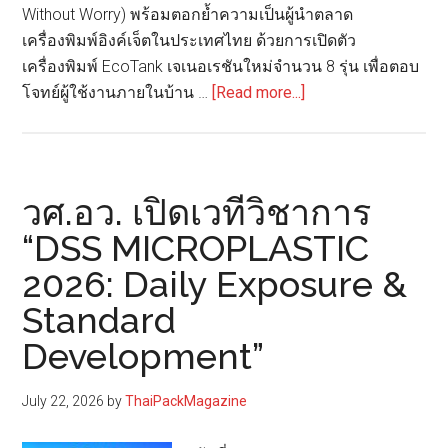
Without Worry) พร้อมตอกย้ำความเป็นผู้นำตลาด
กระดาษ
เครื่องพิมพ์อิงค์เจ็ตในประเทศไทย ด้วยการเปิดตัว
ใน
เครื่องพิมพ์ EcoTank เจเนอเรชันใหม่จำนวน 8 รุ่น เพื่อตอบ
อาเซียน
about
โจทย์ผู้ใช้งานภายในบ้าน …
[Read more...]
เอปสัน
ยก
ระดับ
ตลาด
วศ.อว. เปิดเวทีวิชาการ
เครื่องพิมพ์
“DSS MICROPLASTIC
เปิด
2026: Daily Exposure &
ตัว
EcoTank
Standard
ใหม่
Development”
8
รุ่น
July 22, 2026
by
ThaiPackMagazine
พร้อม
รับ