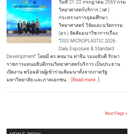
วันที่ 21-22 กรกฎาคม 2569 กรม
ประกัน
วิทยาศาสตร์บริการ (วศ.)
สูงสุด
กระทรวงการอุดมศึกษา
5
วิทยาศาสตร์ วิจัยและนวัตกรรม
ปี
(อว.) จัดสัมมนาวิชาการเรื่อง
“DSS MICROPLASTIC 2026 :
Daily Exposure & Standard
Development” โดยมี ดร.พจมาน ท่าจีน รองอธิบดี รักษา
ราชการแทนอธิบดีกรมวิทยาศาสตร์บริการ เป็นประธาน
เปิดงาน พร้อมด้วยผู้เข้าร่วมสัมมนาทั้งจากภาครัฐ
about
มหาวิทยาลัย และภาคเอกชน …
[Read more...]
วศ.อว.
เปิด
เวที
วิชาการ
Next Page »
“DSS
MICROPLASTIC
Primary
2026: