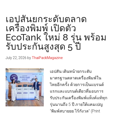
เผย
ผล
การ
เอปสันยกระดับตลาด
ดำเนิน
เครื่องพิมพ์ เปิดตัว
งาน
EcoTank ใหม่ 8 รุ่น พร้อม
ไตรมาส
2/69
รับประกันสูงสุด 5 ปี
กำไร
2,304
July 22, 2026
by
ThaiPackMagazine
ล้าน
บาท
เอปสัน เดินหน้ายกระดับ
เดิน
มาตรฐานตลาดเครื่องพิมพ์ใน
หน้า
ไทยอีกครั้ง ด้วยการเป็นแบรนด์
ขยาย
แรกและแบรนด์เดียวที่มอบการ
การ
รับประกันเครื่องพิมพ์แท็งค์แท้ทุก
ลงทุน
รุ่นนานถึง 5 ปี ภายใต้แคมเปญ
บรรจุ
“พิมพ์สบายยย ไร้กังวล” (Print
ภัณฑ์