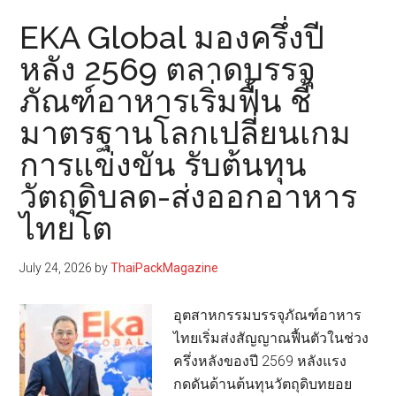
โคคา-
EKA Global มองครึ่งปี
โค
หลัง 2569 ตลาดบรรจุ
ล่า
ภัณฑ์อาหารเริ่มฟื้น ชี้
ร่วม
กับ
มาตรฐานโลกเปลี่ยนเกม
เวสท์
การแข่งขัน รับต้นทุน
บาย
เดลิ
วัตถุดิบลด-ส่งออกอาหาร
เว
ไทยโต
อรี่
เปิด
July 24, 2026
by
ThaiPackMagazine
ตัว
โครงการ
อุตสาหกรรมบรรจุภัณฑ์อาหาร
“ขอ
ไทยเริ่มส่งสัญญาณฟื้นตัวในช่วง
คืนดี”
ครึ่งหลังของปี 2569 หลังแรง
เก็บ
กดดันด้านต้นทุนวัตถุดิบทยอย
กลับ