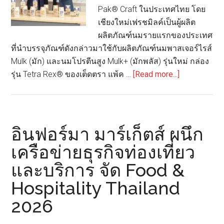
Pak® Craft ในประเทศไทย โดย
เชียงใหม่เฟรชมิลค์เป็นผู้ผลิต
ผลิตภัณฑ์นมรายแรกของประเทศ
ที่นำบรรจุภัณฑ์ดังกล่าวมาใช้กับผลิตภัณฑ์นมพาสเจอร์ไรส์
Mulk (มัก) และนมโปรตีนสูง Mulk+ (มักพลัส) รุ่นใหม่ กล่อง
about
รุ่น Tetra Rex® ของเต็ดตรา แพ้ค …
[Read more...]
เต็ด
ตรา
แพ้ค
เปิด
อินฟอร์มา มาร์เก็ตส์ ผนึก
ตัว
เครือข่ายธุรกิจท่องเที่ยว
บรรจุ
และบริการ จัด Food &
ภัณฑ์
จาก
Hospitality Thailand
วัสดุ
2026
หมุนเวียน
จาก