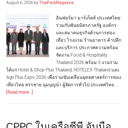
August 6, 2026
by
ThaiPackMagazine
พืช
ครั้ง
อินฟอร์มา มาร์เก็ตส์ ประเทศไทย
แรก
ร่วมกับพันธมิตรภาครัฐ องค์กร
ใน
และสมาคมธุรกิจด้านการท่อง
ประเทศไทย
เที่ยว โรงแรม ร้านอาหาร ค้าปลีก
สำหรับ
และบริการ ประกาศความพร้อม
ผลิตภัณฑ์
จัดงาน Food & Hospitality
นม
Thailand 2026 พร้อม 3 งานร่วม
เชียงใหม่
ได้แก่ Hotel & Shop Plus Thailand, HOTELEX Thailand และ
เฟรช
Agri Plus Expo 2026 เพื่อร่วมขับเคลื่อนยุทธศาสตร์การท่อง
มิ
เที่ยวไทย สรรชาย นุ่มบุญนำ ผู้จัดการทั่วไป ประเทศไทย …
ลค์
about
[Read more...]
อิน
ฟอร์ม
า
มาร์เก็ต
CPPC ในเครือซีพี จับมือ