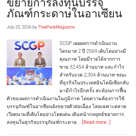
ขยายการลงทุนบรรจุ
สห
ภัณฑ์กระดาษในอาเซียน
คลินิก
ตรวจ
July 23, 2026
by
ThaiPackMagazine
และ
คัด
SCGP เผยผลการดำเนินงาน
กรอง
ไตรมาส 2 ปี 2569 เติบโตอย่างมี
สุขภาพ
คุณภาพ โดยมีรายได้จากการ
ใน
ขาย 32,454 ล้านบาท และกำไร
กรุงเทพ
สำหรับงวด 2,304 ล้านบาท ขณะ
ที่ธุรกิจในประเทศอินโดนีเซียกลับ
มามีกำไรอีกครั้ง สะท้อนการฟื้น
ตัวของผลการดำเนินงานในภูมิภาค โดยความต้องการใช้
บรรจุภัณฑ์ในอาเซียนยังขยายตัวต่อเนื่อง โดยเฉพาะตลาด
เวียดนามที่เติบโตอย่างโดดเด่น เดินหน้ากลยุทธ์ขยายการ
about
ลงทุนในธุรกิจบรรจุภัณฑ์กระดาษ …
[Read more...]
SCGP