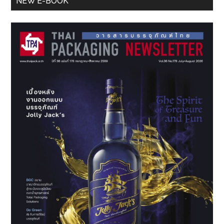
NEW E-BOOK
Daily
Sidebar
Exposure
&
Standard
Development”