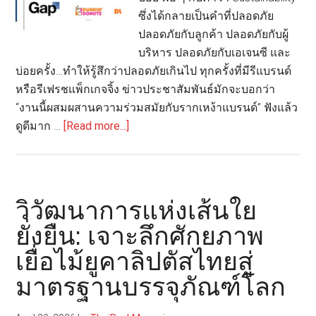
มากกว
ซึ่งได้กลายเป็นคำที่ปลอดภัย
ที่
ปลอดภัยกับลูกค้า ปลอดภัยกับผู้
เคย
บริหาร ปลอดภัยกับเอเจนซี และ
บ่อยครั้ง…ทำให้รู้สึกว่าปลอดภัยเกินไป ทุกครั้งที่มีรีแบรนด์
หรือรีเฟรชแพ็กเกจจิ้ง ข่าวประชาสัมพันธ์มักจะบอกว่า
“งานนี้ผสมผสานความร่วมสมัยกับรากเหง้าแบรนด์” ฟังแล้ว
about
ดูดีมาก …
[Read more...]
รี
แบรนด์
แบบ
ไม่
วิวัฒนาการแห่งเส้นใย
กล้า
ยั่งยืน: เจาะลึกศักยภาพ
เลือก
เยื่อไม้ยูคาลิปตัสไทยสู่
ความ
จริง
มาตรฐานบรรจุภัณฑ์โลก
ของ
Modern