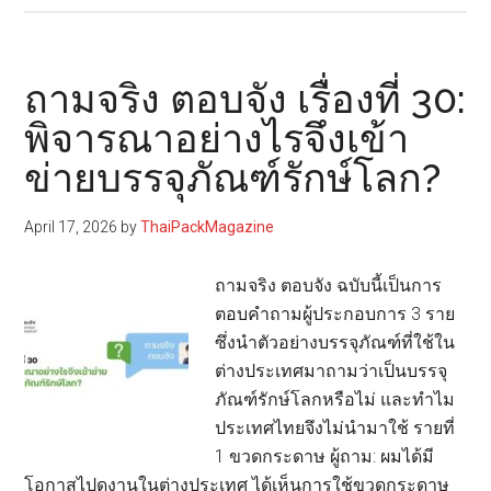
สถาปนิก
อัจฉริยะ
ผู้
ถามจริง ตอบจัง เรื่องที่ 30:
อยู่
พิจารณาอย่างไรจึงเข้า
เบื้อง
ข่ายบรรจุภัณฑ์รักษ์โลก?
หลัง
“บรรจุ
ภัณฑ์
April 17, 2026
by
ThaiPackMagazine
ยั่งยืน”
แห่ง
ถามจริง ตอบจัง ฉบับนี้เป็นการ
อนาคต
ตอบคำถามผู้ประกอบการ 3 ราย
ซึ่งนำตัวอย่างบรรจุภัณฑ์ที่ใช้ใน
ต่างประเทศมาถามว่าเป็นบรรจุ
ภัณฑ์รักษ์โลกหรือไม่ และทำไม
ประเทศไทยจึงไม่นำมาใช้ รายที่
1 ขวดกระดาษ ผู้ถาม: ผมได้มี
โอกาสไปดูงานในต่างประเทศ ได้เห็นการใช้ขวดกระดาษ