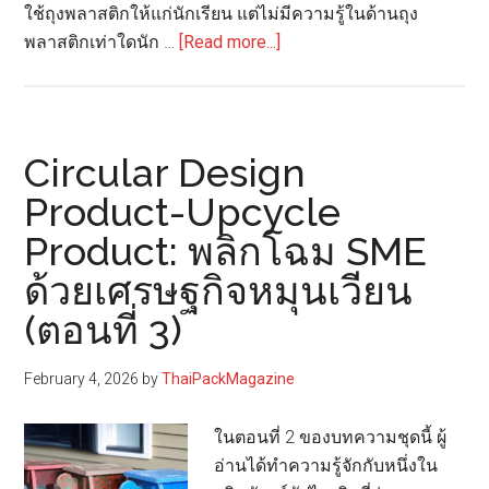
ใช้ถุงพลาสติกให้แก่นักเรียน แต่ไม่มีความรู้ในด้านถุง
about
พลาสติกเท่าใดนัก …
[Read more...]
ถาม
จริง
ตอบ
จัง
Circular Design
เรื่อง
Product-Upcycle
ที่
Product: พลิกโฉม SME
29:
ถุง
ด้วยเศรษฐกิจหมุนเวียน
พลาสติก
(ตอนที่ 3)
แบบ
ใช้
February 4, 2026
by
ThaiPackMagazine
ครั้ง
เดียว
ในตอนที่ 2 ของบทความชุดนี้ ผู้
เป็น
อ่านได้ทำความรู้จักกับหนึ่งใน
ผู้ร้าย