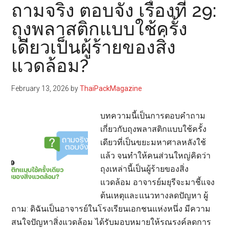
Upcycle
ถามจริง ตอบจัง เรื่องที่ 29:
Product:
ถุงพลาสติกแบบใช้ครั้ง
พลิก
เดียวเป็นผู้ร้ายของสิ่ง
โฉม
SME
แวดล้อม?
ด้วย
เศรษฐกิจ
February 13, 2026
by
ThaiPackMagazine
หมุนเวียน
(ตอน
บทความนี้เป็นการตอบคำถาม
ที่
เกี่ยวกับถุงพลาสติกแบบใช้ครั้ง
4)
เดียวที่เป็นขยะมหาศาลหลังใช้
แล้ว จนทำให้คนส่วนใหญ่คิดว่า
ถุงเหล่านี้เป็นผู้ร้ายของสิ่ง
แวดล้อม อาจารย์มยุรีจะมาชี้แจง
ต้นเหตุและแนวทางลดปัญหา ผู้
ถาม: ดิฉันเป็นอาจารย์ในโรงเรียนเอกชนแห่งหนึ่ง มีความ
สนใจปัญหาสิ่งแวดล้อม ได้รับมอบหมายให้รณรงค์ลดการ