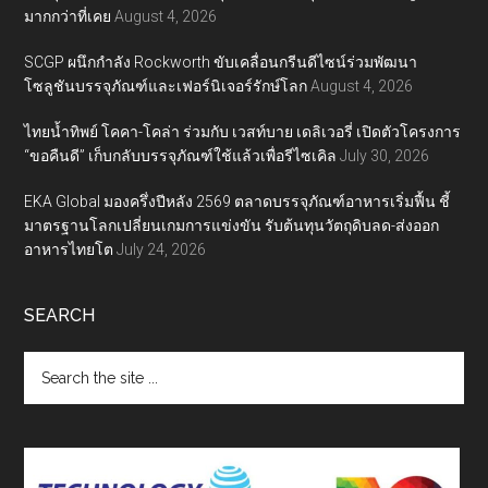
มากกว่าที่เคย
August 4, 2026
SCGP ผนึกกำลัง Rockworth ขับเคลื่อนกรีนดีไซน์ร่วมพัฒนา
โซลูชันบรรจุภัณฑ์และเฟอร์นิเจอร์รักษ์โลก
August 4, 2026
ไทยน้ำทิพย์ โคคา-โคล่า ร่วมกับ เวสท์บาย เดลิเวอรี่ เปิดตัวโครงการ
“ขอคืนดี” เก็บกลับบรรจุภัณฑ์ใช้แล้วเพื่อรีไซเคิล
July 30, 2026
EKA Global มองครึ่งปีหลัง 2569 ตลาดบรรจุภัณฑ์อาหารเริ่มฟื้น ชี้
มาตรฐานโลกเปลี่ยนเกมการแข่งขัน รับต้นทุนวัตถุดิบลด-ส่งออก
อาหารไทยโต
July 24, 2026
SEARCH
Search
the
site
...