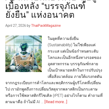
เบื้องหลัง “บรรจุภัณฑ์
ลึก
ยั่งยืน” แห่งอนาคต
ศักยภาพ
เยื่อ
ไม้
April 27, 2026
by
ThaiPackMagazine
ยู
คา
ในยุคที่ความยั่งยืน
ลิ
(Sustainability) ไม่ใช่เพียงแค่
ปตัส
กระแส แต่เป็นข้อกำหนดระดับ
ไทย
โลกและเป็นอีกหนึ่งทางรอดของ
สู่
อุตสาหกรรม บรรจุภัณฑ์กลาย
มาตรฐาน
เป็นเป้าหมายหลักในการปรับปรุง
บรรจุ
เพื่อสิ่งแวดล้อม ภายใต้แรงกดดัน
ภัณฑ์
จากกฎระเบียบการค้าโลกและพฤติกรรมผู้บริโภคที่เปลี่ยน
โลก
ไป เรามักพูดถึงการเปลี่ยนวัสดุจากพลาสติกเป็นกระดาษ
หรือการใช้พลาสติกรีไซเคิล (rPET) อย่างไรก็ตาม คำถามที่
about
ตามมาคือ ถ้าไม่มี AI …
[Read more...]
AI: