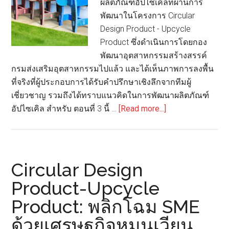
ผลิตภัณฑ์อัปไซเคิลที่ผ่านการ
ของ
พัฒนาในโครงการ Circular
สิ่ง
Design Product - Upcycle
แวดล้อม?
Product ซึ่งดำเนินการโดยกอง
พัฒนาอุตสาหกรรมสร้างสรรค์
กรมส่งเสริมอุตสาหกรรมไปแล้ว และได้เห็นภาพการลงพื้น
ที่จริงที่ผู้ประกอบการได้รับคำปรึกษาเชิงลึกจากทีมผู้
เชี่ยวชาญ รวมถึงได้ทราบแนวคิดในการพัฒนาผลิตภัณฑ์
about
อัปไซเคิล สำหรับ ตอนที่ 3 นี้ …
[Read more...]
Circular
Design
Product-
Upcycle
Circular Design
Product:
Product-Upcycle
พลิก
Product: พลิกโฉม SME
โฉม
SME
ด้วยเศรษฐกิจหมุนเวียน
ด้วย