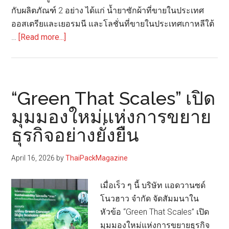
กับผลิตภัณฑ์ 2 อย่าง ได้แก่ น้ำยาซักผ้าที่ขายในประเทศ
ออสเตรียและเยอรมนี และโลชั่นที่ขายในประเทศเกาหลีใต้
about
…
[Read more...]
ถาม
จริง
ตอบ
จัง
“Green That Scales” เปิด
เรื่อง
มุมมองใหม่แห่งการขยาย
ที่
ธุรกิจอย่างยั่งยืน
30:
พิจารณา
อย่างไร
April 16, 2026
by
ThaiPackMagazine
จึง
เข้า
เมื่อเร็ว ๆ นี้ บริษัท แอดวานซด์
ข่าย
โนวฮาว จำกัด จัดสัมมนาใน
บรรจุ
หัวข้อ “Green That Scales” เปิด
ภัณฑ์
มุมมองใหม่แห่งการขยายธุรกิจ