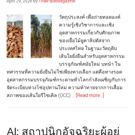
April 29, 2026
by
ThaiPackMagazine
Heritage
วัตถุประสงค์ เพื่อถ่ายทอดองค์
ความรู้เชิงวิชาการและเชิง
อุตสาหกรรมเกี่ยวกับศักยภาพ
ของเยื่อไม้ยูคาลิปตัสจาก
ประเทศไทย ในฐานะวัตถุดิบ
เส้นใยยั่งยืนสำหรับอุตสาหกรรม
บรรจุภัณฑ์สมัยใหม่ บทนำ ใน
ทศวรรษที่ความยั่งยืนไม่ใช่เพียงทางเลือก แต่คือทางรอด
อุตสาหกรรมบรรจุภัณฑ์กระดาษทั่วโลกกำลังเผชิญกับการ
จัดระเบียบห่วงโซ่อุปทานใหม่ ความท้าทายจากการเสื่อม
about
สภาพของเส้นใยรีไซเคิล (OCC) …
[Read more...]
วิวัฒนาการ
แห่ง
เส้นใย
ยั่งยืน:
AI: สถาปนิกอัจฉริยะผู้อยู่
เจาะ