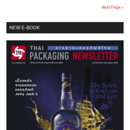
Upcycle
Next Page »
Product:
พลิก
Primary
โฉม
NEW E-BOOK
SME
Sidebar
ด้วย
เศรษฐกิจ
หมุนเวียน
(ตอน
ที่
2)