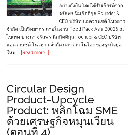
รักษ์
อย่างยั่งยืน โดยได้รับเกียรติจาก
โลก?
จรัสพร นิ่มกิตติกุล Founder &
CEO บริษัท แอดวานซด์ โนวฮาว
จำกัด เป็นวิทยากร ภายในงาน Food Pack Asia 20026 ณ
ไบเทค บางนา จรัสพร นิ่มกิตติกุล Founder & CEO บริษัท
แอดวานซด์ โนวฮาว จำกัด กล่าวว่า ในโลกของธุรกิจยุค
about
ใหม่ …
[Read more...]
“Green
That
Scales”
เปิด
Circular Design
มุม
Product-Upcycle
มอง
Product: พลิกโฉม SME
ใหม่
แห่ง
ด้วยเศรษฐกิจหมุนเวียน
การ
(ตอนที่ 4)
ขยาย