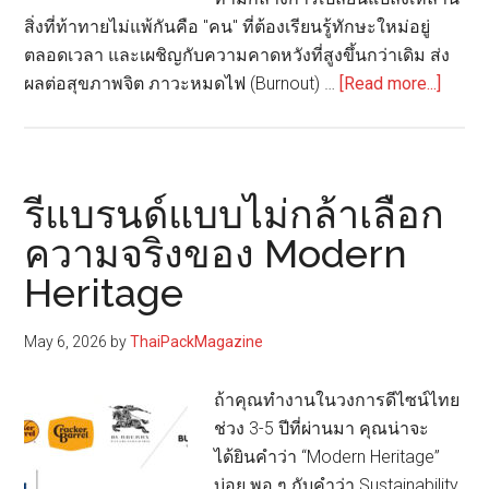
สิ่งที่ท้าทายไม่แพ้กันคือ "คน" ที่ต้องเรียนรู้ทักษะใหม่อยู่
ตลอดเวลา และเผชิญกับความคาดหวังที่สูงขึ้นกว่าเดิม ส่ง
about
ผลต่อสุขภาพจิต ภาวะหมดไฟ (Burnout) …
[Read more...]
เปิด
มุม
มอง
จาก
รีแบรนด์แบบไม่กล้าเลือก
BG
ความจริงของ Modern
เมื่อ
Heritage
องค์ก
ยุค
ใหม่
May 6, 2026
by
ThaiPackMagazine
ต้อง
ลงทุน
ถ้าคุณทำงานในวงการดีไซน์ไทย
กับ
ช่วง 3-5 ปีที่ผ่านมา คุณน่าจะ
Well-
ได้ยินคำว่า “Modern Heritage”
being
บ่อย พอ ๆ กับคำว่า Sustainability