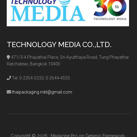
TECHNOLOGY MEDIA CO.,LTD.
471/3-4 Phayathai Place, Sri-Ayutthaya Road, Tung Phayathai
Ratchatewi, Bangkok 10400
Tel. 0-2354-5333, 0-2644-4555
thaipackaging.mkt@gmail.com
Copyright © 2026 ·
Magazine Pro
on
Genesis Framework
·