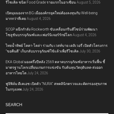
รีไซเคิล ชนิด Food Grade รายแรกในอาเซียน
August 5, 2026
เปิดมุมมองจาก BG เมื่อองค์กรยุคใหม่ต้องลงทุนกับ Well-being
มากกว่าที่เคย
August 4, 2026
SCGP ผนึกกำลัง Rockworth ขับเคลื่อนกรีนดีไซน์ร่วมพัฒนา
โซลูชันบรรจุภัณฑ์และเฟอร์นิเจอร์รักษ์โลก
August 4, 2026
ไทยน้ำทิพย์ โคคา-โคล่า ร่วมกับ เวสท์บาย เดลิเวอรี่ เปิดตัวโครงการ
“ขอคืนดี” เก็บกลับบรรจุภัณฑ์ใช้แล้วเพื่อรีไซเคิล
July 30, 2026
EKA Global มองครึ่งปีหลัง 2569 ตลาดบรรจุภัณฑ์อาหารเริ่มฟื้น ชี้
มาตรฐานโลกเปลี่ยนเกมการแข่งขัน รับต้นทุนวัตถุดิบลด-ส่งออก
อาหารไทยโต
July 24, 2026
ฟูจิฟิล์ม ดีเคเอช เปิดตัว “NURA” สหคลินิกตรวจและคัดกรองสุขภาพ
ในกรุงเทพ
July 24, 2026
SEARCH