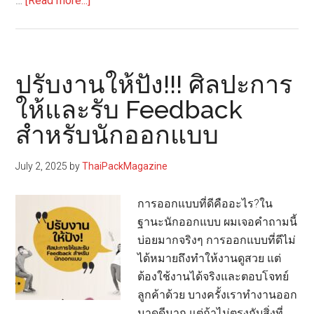
…
[Read more...]
ออกแบบ
ให้
ขาย
ดี
ปรับงานให้ปัง!!! ศิลปะการ
จาก
ให้และรับ Feedback
แม่ค้า
สำหรับนักออกแบบ
หน้า
ปาก
ซอย
July 2, 2025
by
ThaiPackMagazine
การออกแบบที่ดีคืออะไร?ใน
ฐานะนักออกแบบ ผมเจอคำถามนี้
บ่อยมากจริงๆ การออกแบบที่ดีไม่
ได้หมายถึงทำให้งานดูสวย แต่
ต้องใช้งานได้จริงและตอบโจทย์
ลูกค้าด้วย บางครั้งเราทำงานออก
มาดูดีมาก แต่ถ้าไม่ตรงกับสิ่งที่