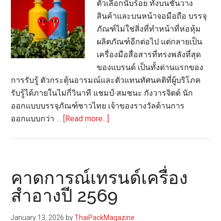
ตัวเลือกนับร้อย ทั้งบนชั้นวาง
สินค้าและบนหน้าจอมือถือ บรรจุ
ภัณฑ์ไม่ใช่สิ่งที่ทำหน้าที่ห่อหุ้ม
ผลิตภัณฑ์อีกต่อไป แต่กลายเป็น
เครื่องมือสื่อสารที่ทรงพลังที่สุด
ของแบรนด์ เป็นทั้งด่านแรกของ
การรับรู้ ตัวกระตุ้นอารมณ์และตัวแทนทัศนคติที่ผู้บริโภค
รับรู้ได้ภายในไม่กี่วินาที แชมป์-สมชนะ กังวารจิตต์ นัก
ออกแบบบรรจุภัณฑ์ชาวไทย เจ้าของรางวัลด้านการ
about
ออกแบบกว่า …
[Read more...]
9
เท
ร็นด์
ทิศทาง
คาดการณ์เทรนด์เครื่อง
การ
สำอางปี 2569
ออกแบบ
บรรจุ
January 13, 2026
by
ThaiPackMagazine
ภัณฑ์