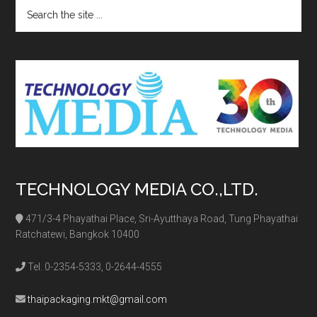
Search
the
site
...
TECHNOLOGY MEDIA CO.,LTD.
471/3-4 Phayathai Place, Sri-Ayutthaya Road, Tung Phayathai
Ratchatewi, Bangkok 10400
Tel. 0-2354-5333, 0-2644-4555
thaipackaging.mkt@gmail.com