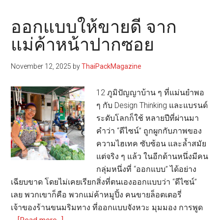
ศิลปะ
แห่ง
ออกแบบให้ขายดี จาก
ความ
แม่ค้าหน้าปากซอย
เรียบ
ง่าย
November 12, 2025
by
ThaiPackMagazine
ที่
ซ่อน
12 ภูมิปัญญาบ้าน ๆ ที่แม่นยำพอ
ดาบส
ๆ กับ Design Thinking และแบรนด์
องคม
ระดับโลกก็ใช้ หลายปีที่ผ่านมา
คำว่า “ดีไซน์” ถูกผูกกับภาพของ
ความไฮเทค ซับซ้อน และล้ำสมัย
แต่จริง ๆ แล้ว ในอีกด้านหนึ่งมีคน
กลุ่มหนึ่งที่ “ออกแบบ” ได้อย่าง
เฉียบขาด โดยไม่เคยเรียกสิ่งที่ตนเองออกแบบว่า “ดีไซน์”
เลย พวกเขาก็คือ พวกแม่ค้าหมูปิ้ง คนขายล็อตเตอรี่
เจ้าของร้านขนมริมทาง ที่ออกแบบจังหวะ มุมมอง การพูด
about