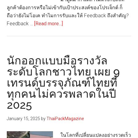
ลูกค้าต้องการหรือไม่เข้ากับเป้าประสงค์ของโปรเจ็กต์ ก็
ถือว่ายังไม่โอเค ทำไมการรับและให้ Feedback ถึงสำคัญ?
about
Feedback …
[Read more...]
ปรับ
งาน
ให้
ปัง!!!
นักออกแบบมือรางวัล
ศิลปะ
ระดับโลกชาวไทย เผย 9
การ
เทรนด์บรรจุภัณฑ์ไทยที่
ให้
และ
ทุกคนไม่ควรพลาดในปี
รับ
2025
Feedback
สำหรับ
January 15, 2025
by
ThaiPackMagazine
นัก
ออกแบบ
ในโลกที่เปลี่ยนแปลงอย่างรวดเร็ว