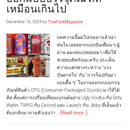
ไทย
เหมือนเกินไป
เผย
9
December 13, 2024
by
ThaiPackMagazine
เท
รนด์
บทความนี้ผมไปเจอมาแล้วน่า
บรรจุ
สนใจ เลยอยากแบ่งปันเพื่อน ๆ ผู้
ภัณฑ์
อ่าน ผมเลยแปลย่อยมา เพื่อให้
ไทย
ช่วยขบคิดกันนะครับ ประเด็น
ที่
ความแตกต่างระหว่าง "แรง
ทุก
บันดาลใจ" กับ "การก็อปกันมา
คน
แบบดื้อ ๆ" ในงานออกแบบบรรจุ
ไม่
ภัณฑ์สินค้า CPG (Consumer Packaged Goods) มาให้ได้
ควร
คิด ตั้งแต่การเปรียบเทียบแบรนด์อย่าง Ugly Vodka กับ Dirty
พลาด
Water, TWYG กับ Cecred และ Laurel's กับ Jibby ที่เห็นแล้ว
ในปี
about
ต้องกลับมาถามตัวเองว่า …
[Read more...]
2025
แรง
บันดาล