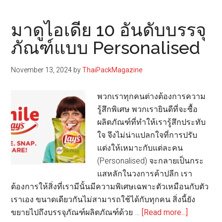
ใจ
หรือ
มาดูไอเดีย 10 อันดับบรรจุ
แค่
ภัณฑ์แบบ Personalised
ก็อป?
เบื้อง
November 13, 2024
by
ThaiPackMagazine
หลัง
การ
พวกเราทุกคนต่างต้องการความ
ออกแบบ
รู้สึกพิเศษ พวกเรายินดีที่จะซื้อ
บรรจุ
ผลิตภัณฑ์ที่ทำให้เรารู้สึกประทับ
ภัณฑ์
ใจ จึงไม่น่าแปลกใจที่การปรับ
ที่
แต่งให้เหมาะกับแต่ละคน
เหมือน
(Personalised) จะกลายเป็นกระ
เกิน
แสหลักในวงการค้าปลีก เรา
ไป
ต้องการให้สิ่งที่เรามีนั้นมีความพิเศษเฉพาะตัวเหมือนกับตัว
เราเอง ขนาดเดียวกันไม่สามารถใช้ได้กับทุกคน สิ่งนี้ยัง
about
ขยายไปถึงบรรจุภัณฑ์ผลิตภัณฑ์ด้วย …
[Read more...]