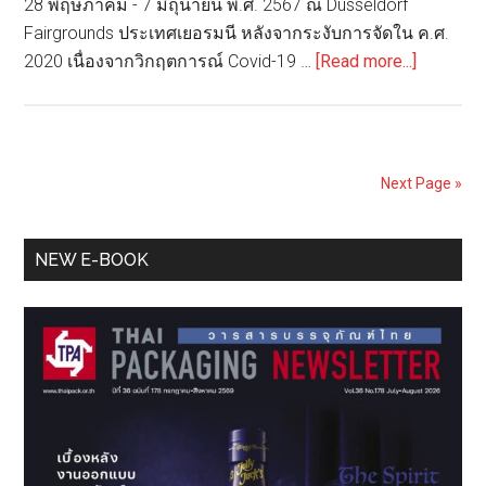
28 พฤษภาคม - 7 มิถุนายน พ.ศ. 2567 ณ Düsseldorf
Fairgrounds ประเทศเยอรมนี หลังจากระงับการจัดใน ค.ศ.
about
2020 เนื่องจากวิกฤตการณ์ Covid-19 …
[Read more...]
แนว
โน้ม
ของ
บรรจุ
Next Page »
ภัณฑ์
แบบ
Primary
ยั่งยืน
NEW E-BOOK
จาก
Sidebar
งาน
drupa
2024