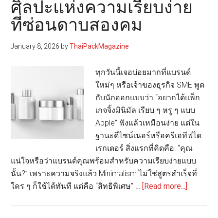
ศิลปะแห่งความเรียบง่าย
สำอาง
ที่ซ่อนดาบสองคม
ปี
2569
January 8, 2026
by
ThaiPackMagazine
ทุกวันนี้เจอบ่อยมากที่แบรนด์
ใหม่ๆ หรือเจ้าของธุรกิจ SME พูด
กับนักออกแบบว่า “อยากได้แพ็ก
เกจจิ้งมินิมัล เรียบ ๆ หรู ๆ แบบ
Apple” ฟังแล้วเหมือนง่าย แต่ใน
ฐานะดีไซน์เนอร์หรือครีเอทีฟได
เรกเตอร์ สิ่งแรกที่คิดคือ: “คุณ
แน่ใจหรือว่าแบรนด์คุณพร้อมสำหรับความเรียบง่ายแบบ
นั้น?” เพราะความจริงแล้ว Minimalism ไม่ใช่สูตรสำเร็จที่
about
ใคร ๆ ก็ใช้ได้ทันที แต่คือ “สิทธิพิเศษ” …
[Read more...]
Minimali
Packagi