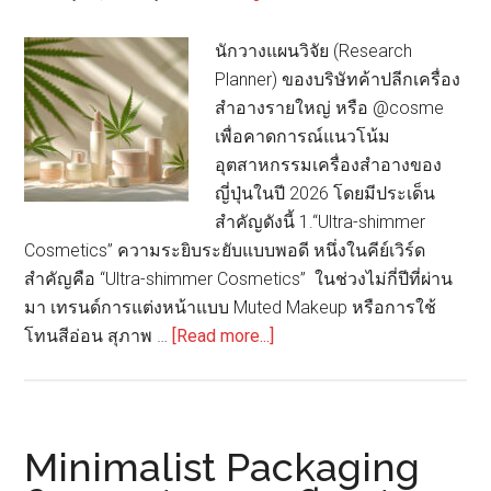
ไทย
นักวางแผนวิจัย (Research
ในปี
Planner) ของบริษัทค้าปลีกเครื่อง
2026
สำอางรายใหญ่ หรือ @cosme
จาก
เพื่อคาดการณ์แนวโน้ม
นัก
อุตสาหกรรมเครื่องสำอางของ
ออกแบบ
ญี่ปุ่นในปี 2026 โดยมีประเด็น
มือ
สำคัญดังนี้ 1.“Ultra-shimmer
รางวัล
Cosmetics” ความระยิบระยับแบบพอดี หนึ่งในคีย์เวิร์ด
ระดับ
สำคัญคือ “Ultra-shimmer Cosmetics” ในช่วงไม่กี่ปีที่ผ่าน
โลก
มา เทรนด์การแต่งหน้าแบบ Muted Makeup หรือการใช้
ชาว
about
โทนสีอ่อน สุภาพ …
[Read more...]
ไทย
คาด
การณ์
เท
รนด์
Minimalist Packaging
เครื่อง