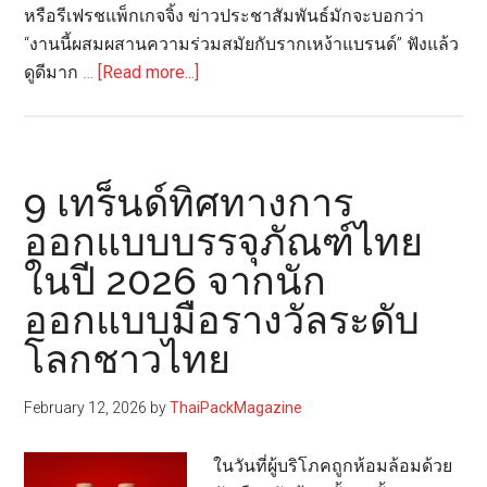
หรือรีเฟรชแพ็กเกจจิ้ง ข่าวประชาสัมพันธ์มักจะบอกว่า
“งานนี้ผสมผสานความร่วมสมัยกับรากเหง้าแบรนด์” ฟังแล้ว
about
ดูดีมาก …
[Read more...]
รี
แบรนด์
แบบ
ไม่
9 เทร็นด์ทิศทางการ
กล้า
ออกแบบบรรจุภัณฑ์ไทย
เลือก
ในปี 2026 จากนัก
ความ
จริง
ออกแบบมือรางวัลระดับ
ของ
โลกชาวไทย
Modern
Heritage
February 12, 2026
by
ThaiPackMagazine
ในวันที่ผู้บริโภคถูกห้อมล้อมด้วย