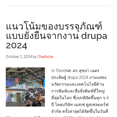
มา
ดู
ไอ
เดีย
แนวโน้มของบรรจุภัณฑ์
10
แบบยั่งยืนจากงาน drupa
อันดับ
2024
บรรจุ
ภัณฑ์
แบบ
October 2, 2024
by
Chatticha
Personal
In Trendรศ. ดร.สุชปา เนตร
ประดิษฐ์ drupa 2024 งานแสดง
นวัตกรรมและเทคโนโลยีด้าน
การพิมพ์และสื่อสิ่งพิมพ์ที่ใหญ่
ที่สุดในโลก ซึ่งปกติจัดขึ้นทุก ๆ 4
ปี โดยบริษัท เมสเซ่ ดูสเซลดอร์ฟ
จำกัด ครั้งล่าสุดได้จัดขึ้นในวันที่