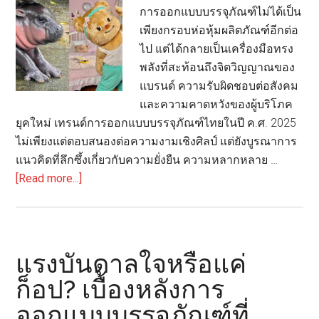
การออกแบบบรรจุภัณฑ์ไม่ได้เป็น
เพียงกรอบห่อหุ้มผลิตภัณฑ์อีกต่อ
ไป แต่ได้กลายเป็นเครื่องมือทรง
พลังที่สะท้อนถึงจิตวิญญาณของ
แบรนด์ ความรับผิดชอบต่อสังคม
และความคาดหวังของผู้บริโภค
ยุคใหม่ เทรนด์การออกแบบบรรจุภัณฑ์ไทยในปี ค.ศ. 2025
ไม่เพียงแต่ตอบสนองต่อความงามเชิงศิลป์ แต่ยังบูรณาการ
แนวคิดที่ลึกซึ้งเกี่ยวกับความยั่งยืน ความหลากหลาย …
about
[Read more...]
นัก
ออกแบบ
มือ
รางวัล
แรงบันดาลใจหรือแค่
ระดับ
ก็อป? เบื้องหลังการ
โลก
ออกแบบบรรจุภัณฑ์ที่
ชาว