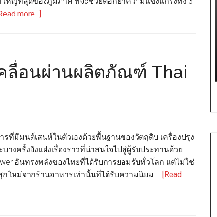
่ใหญ่ที่สุดของภูมิภาค ที่จะช่วยตอกย้ำความแข็งแกร่งทั้ง 3
about
Read more...]
สภา
อุตฯ
ร่วม
3
คลื่อนผ่านผลิตภัณฑ์ Thai
สมาคม
ประกาศ
จุดยืน
ด้าน
นวัตกรรม
ี่มีมนต์เสน่ห์ในตัวเองด้วยพื้นฐานของวัตถุดิบ เครื่องปรุง
–
างครั้งยังแฝงเรื่องราวที่น่าสนใจไปสู่ผู้รับประทานด้วย
สิ่ง
Power อันทรงพลังของไทยที่ได้รับการยอมรับทั่วโลก แต่ไม่ใช่
แวดล้อม
สุกใหม่จากร้านอาหารเท่านั้นที่ได้รับความนิยม …
[Read
พร้อม
จับ
มือ
เม