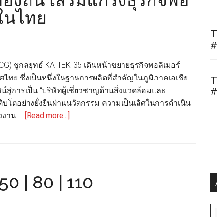
งถิ่น เสริมแกร่งธุรกิจพอ
งในไทย
T
#
(MCG) ชูกลยุทธ์ KAITEKI35 เดินหน้าขยายธุรกิจพอลิเมอร์
ไทย ซึ่งเป็นหนึ่งในฐานการผลิตที่สำคัญในภูมิภาคเอเชีย-
T
น์สู่การเป็น “บริษัทผู้เชี่ยวชาญด้านสิ่งแวดล้อมและ
#
รเติบโตอย่างยั่งยืนผ่านนวัตกรรม ความเป็นเลิศในการดำเนิน
about
ังงาน …
[Read more...]
มิต
ซู
บิชิ
เคมิคอล
 | 80 | 110
กรุ๊ป
ชู
กลยุทธ์
KAITEKI35