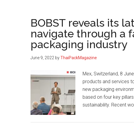
ไทย
ที่
BOBST reveals its lat
ขับ
เคลื่อน
navigate through a 
ผ่าน
packaging industry
ผลิตภัณฑ์
Thai
June 9, 2022
by
ThaiPackMagazine
SELECT
Mex, Switzerland, 8 Jun
products and services t
new packaging environme
based on four key pillars
sustainability. Recent w