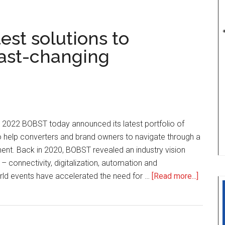
สเซ่
ดุ
est solutions to
ส
เซ
fast-changing
ลด
อร์ฟ
เอเชีย
ดึง
เครือ
e 2022 BOBST today announced its latest portfolio of
ข่าย
o help converters and brand owners to navigate through a
200
nt. Back in 2020, BOBST revealed an industry vision
ยักษ์
 – connectivity, digitalization, automation and
ใหญ่
about
orld events have accelerated the need for …
[Read more...]
ตอกย้ำ
BOBST
จุด
reveals
แข็ง
its
การ