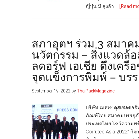
ญี่ปุ่น มี ลุงอ้า …
[Read mor
สภาอุตฯ ร่วม 3 สมาค
นวัตกรรม – สิ่งแวดล้อ
ลดอร์ฟ เอเชีย ดึงเครื
จุดแข็งการพิมพ์ – บรร
September 19, 2022
by
ThaiPackMagazine
บริษัท เมสเซ่ ดุสเซลดอ
ภัณฑ์ไทย สมาคมบรรจุภ
ประเทศไทย โชว์ความพร้อ
Corrutec Asia 2022” ก