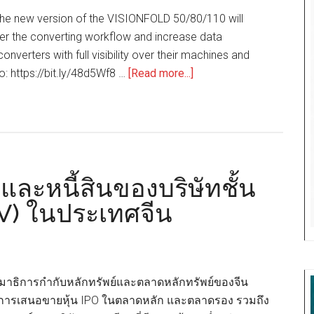
ผสาน
he new version of the VISIONFOLD 50/80/110 will
ความ
er the converting workflow and increase data
ร่วม
converters with full visibility over their machines and
มือ
about
o: https://bit.ly/48d5Wf8 …
[Read more...]
ใน
BOBST
ท้อง
VISIONFOLD
ถิ่น
50
เสริม
|
แกร่ง
80
ละหนี้สินของบริษัทชั้น
ธุรกิจ
|
พอ
110
PV) ในประเทศจีน
ลิ
เม
อร์
ประสิทธิภาพ
รมาธิการกำกับหลักทรัพย์และตลาดหลักทรัพย์ของจีน
สูง
การเสนอขายหุ้น IPO ในตลาดหลัก และตลาดรอง รวมถึง
ใน