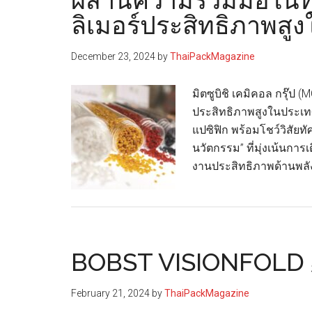
ผสานความร่วมมือในท้อ
กโซ
ลิเมอร์ประสิทธิภาพสู
โดย
ไม่
December 23, 2024
by
ThaiPackMagazine
ลด
ทอน
มิตซูบิชิ เคมิคอล กรุ๊ป 
คุณภาพ
ประสิทธิภาพสูงในประเทศ
ปลด
แปซิฟิก พร้อมโชว์วิสัยทัศ
ล็อก
นวัตกรรม” ที่มุ่งเน้นกา
โอกาส
งานประสิทธิภาพด้านพล
ใหม่
ด้าน
ความ
ยั่งยืน
ใน
BOBST VISIONFOLD 50
บรรจุ
ภัณฑ์
February 21, 2024
by
ThaiPackMagazine
แบบ