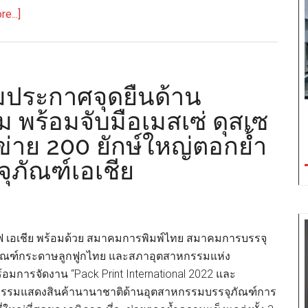
about
e...]
ล่า
อุ่น
เซลล์
เล่า
(PV)
เรื่อง EP1
ใน
:
มประกาศจุดยืนด้าน
ประเทศ
MASCOT
จีน
ม พร้อมจับมือเมสเซ่ ดุสเซ
SME
อข่าย 200 ยักษ์ใหญ่ตอกย้ำ
ญี่ปุ่น
VS
จุภัณฑ์เอเชีย
SME
ไทย
ร์ฟ เอเชีย พร้อมด้วย สมาคมการพิมพ์ไทย สมาคมการบรรจุ
ัณฑ์กระดาษลูกฟูกไทย และสภาอุตสาหกรรมแห่ง
มการจัดงาน “Pack Print International 2022 และ
ิจกรรมแสดงสินค้านานาชาติด้านอุตสาหกรรมบรรจุภัณฑ์การ