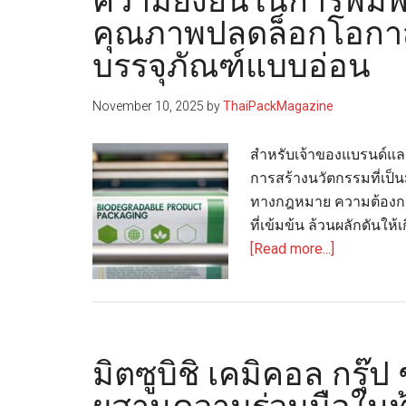
ความยั่งยืนในการพิม
คุณภาพปลดล็อกโอกาส
บรรจุภัณฑ์แบบอ่อน
November 10, 2025
by
ThaiPackMagazine
สำหรับเจ้าของแบรนด์แล
การสร้างนวัตกรรมที่เป็นม
ทางกฎหมาย ความต้องการข
ที่เข้มข้น ล้วนผลักดัน
about
[Read more...]
ความ
ยั่งยืน
ใน
การ
มิตซูบิชิ เคมิคอล กรุ๊
พิมพ์
เฟล็