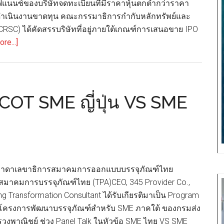
แนนซ์ของบริษัทจดทะเบียนที่มีราคาหุ้นตกต่ำกว่าราคา
ไทย
ดำเนินงานขาดทุน คณะกรรมาธิการกำกับหลักทรัพย์และ
CRSC) ได้คัดสรรบริษัทที่อยู่ภายใต้เกณฑ์การเสนอขาย IPO
about
re...]
รายงาน
สถานะ
การ
เงิน
ASCOT SME ญี่ปุ่น VS SME
และ
หนี้
สิน
ของ
บริษัท
 วิภาดาเลขาธิการสมาคมการออกแบบบรรจุภัณฑ์ไทย
ชั้น
มาคมการบรรจุภัณฑ์ไทย (TPA)CEO, 345 Provider Co.,
นำ
ng Transformation Consultant ได้รับเกียรติมาเป็น Program
ผู้
โครงการพัฒนาบรรจุภัณฑ์สำหรับ SME ภาคใต้ ของกรมส่ง
ผลิต
งพาณิชย์ ช่วง Panel Talk ในหัวข้อ SME ไทย VS SME
โซ