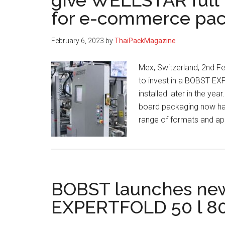
give WELLSTAR full f
for e-commerce pa
February 6, 2023
by
ThaiPackMagazine
Mex, Switzerland, 2nd 
to invest in a BOBST E
installed later in the ye
board packaging now has
range of formats and ap
BOBST launches new
EXPERTFOLD 50 l 80 