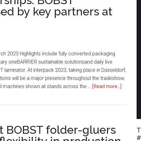
rships: BOBST
ed by key partners at
ch 2023 Highlights include fully converted packaging
ary oneBARRIER sustainable solutionsand daily live
laminator. At interpack 2023, taking place in Düsseldorf,
ions will be a major presence throughout the tradeshow,
about
nd machines shown at stands across the …
[Read more...]
The
power
of
partnersh
nt BOBST folder-gluers
BOBST
T
innovati
#