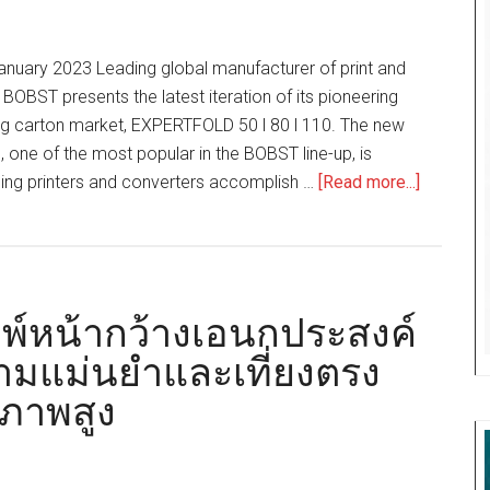
full
flexibility
anuary 2023 Leading global manufacturer of print and
in
BOBST presents the latest iteration of its pioneering
productio
ding carton market, EXPERTFOLD 50 l 80 l 110. The new
for
, one of the most popular in the BOBST line-up, is
e-
about
ing printers and converters accomplish …
[Read more...]
commerc
BOBST
packagin
launches
new
evolution
ิมพ์หน้ากว้างเอนกประสงค์
of
EXPERT
วามแม่นยำและเที่ยงตรง
50
ณภาพสูง
l
80
l