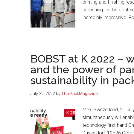
printing and finishing re
เครื่องพิมพ์
publishing. In this conte
ฉลาก
incredibly impressive. F
และ
บรรจุ
ภัณฑ์
ก่อน
ตัดสิน
BOBST at K 2022 – 
ใจ
and the power of pa
ลงทุน
sustainability in pac
July 22, 2022
by
ThaiPackMagazine
Mex, Switzerland, 21 J
simultaneously will enab
technology first-hand On
Düsseldorf, 19–26 Octob