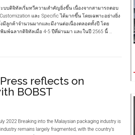
แม่นยำ
ระบบดิจิทัลเริ่มทวีความสำคัญยิ่งขึ้น เนื่องจากสามารถตอบ
และ
ustomization และ Specific ได้มากขึ้น โดยเฉพาะอย่างยิ่ง
เที่ยง
่งมีลูกค้าจำนวนมากและมีงานต่อเนื่องตลอดทั้งปี โดย
ตรง
ิมพ์ฉลากดิจิทัลเมื่อ 4-5 ปีที่ผ่านมา และในปี 2565 นี้ …
สูงสุด
เพื่อ
งาน
พิมพ์
คุณภา
al
สูง
Press reflects on
with BOBST
uly 2022 Breaking into the Malaysian packaging industry is
he industry remains largely fragmented, with the country’s