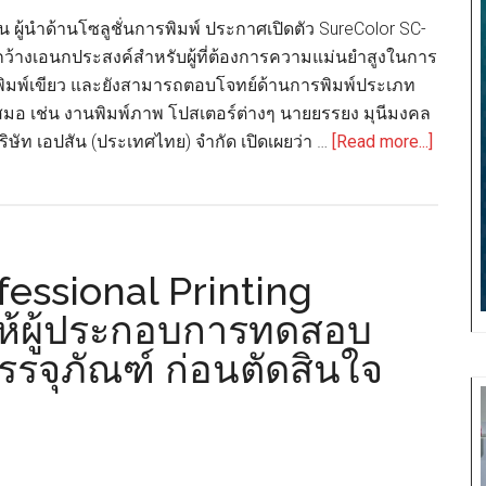
110
น ผู้นำด้านโซลูชั่นการพิมพ์ ประกาศเปิดตัว SureColor SC-
ากว้างเอนกประสงค์สำหรับผู้ที่ต้องการความแม่นยำสูงในการ
 พิมพ์เขียว และยังสามารถตอบโจทย์ด้านการพิมพ์ประเภท
ำเสมอ เช่น งานพิมพ์ภาพ โปสเตอร์ต่างๆ นายยรรยง มุนีมงคล
about
ิษัท เอปสัน (ประเทศไทย) จำกัด เปิดเผยว่า …
[Read more...]
เอปสัน
เปิด
ตัว
เครื่อง
fessional Printing
หน้า
กว้าง
ห้ผู้ประกอบการทดสอบ
เอนกป
รรจุภัณฑ์ ก่อนตัดสินใจ
รุ่น
ใหม่
ล่าสุด
ผสาน
ความ