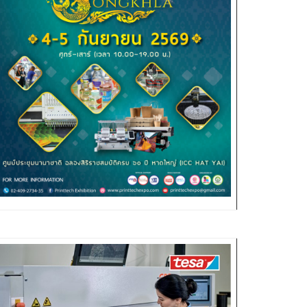
พิมพ์
ระสงค์