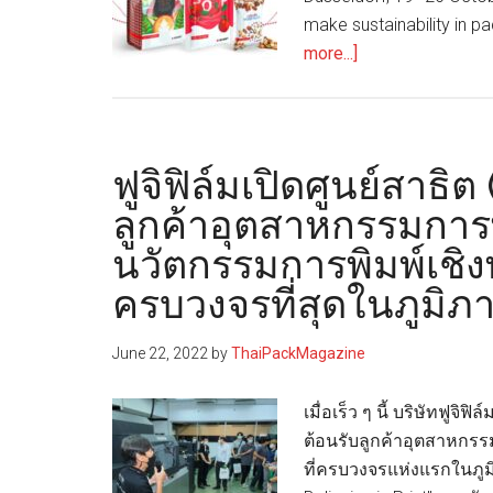
make sustainability in pac
about
more...]
BOBST
at
K
2022
ฟูจิฟิล์มเปิดศูนย์สาธ
–
ลูกค้าอุตสาหกรรมการ
where
นวัตกรรมการพิมพ์เชิง
our
equipment
ครบวงจรที่สุดในภูมิภ
and
the
June 22, 2022
by
ThaiPackMagazine
power
of
เมื่อเร็ว ๆ นี้ บริษัทฟูจ
partnerships
ต้อนรับลูกค้าอุตสาหกร
has
ที่ครบวงจรแห่งแรกในภูม
made