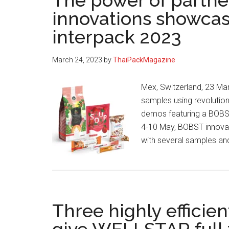
The power of partne
innovations showcas
interpack 2023
March 24, 2023
by
ThaiPackMagazine
Mex, Switzerland, 23 Mar
samples using revolution
demos featuring a BOBST 
4-10 May, BOBST innovat
with several samples a
Three highly efficie