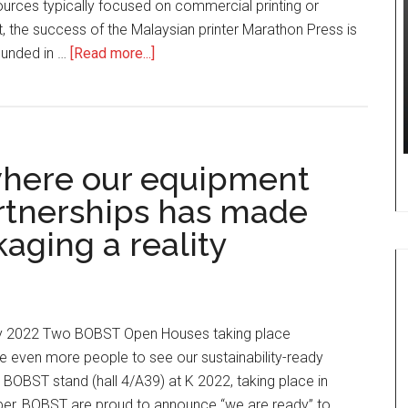
sources typically focused on commercial printing or
xt, the success of the Malaysian printer Marathon Press is
about
ounded in …
[Read more...]
Malaysia’s
Marathon
Press
reflects
where our equipment
on
successful
rtnerships has made
decade
kaging a reality
with
BOBST
uly 2022 Two BOBST Open Houses taking place
le even more people to see our sustainability-ready
 BOBST stand (hall 4/A39) at K 2022, taking place in
er, BOBST are proud to announce “we are ready” to