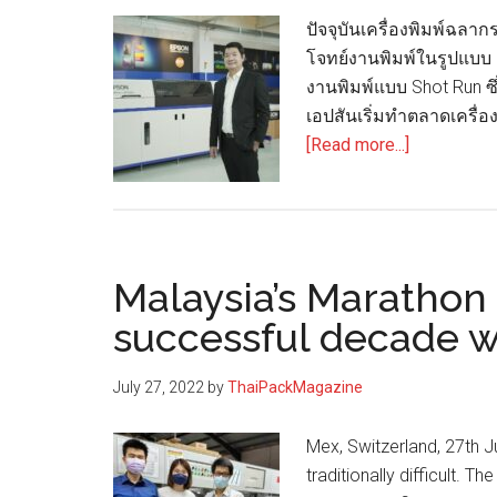
ปัจจุบันเครื่องพิมพ์ฉลาก
โจทย์งานพิมพ์ในรูปแบบ C
งานพิมพ์แบบ Shot Run ซึ
เอปสันเริ่มทำตลาดเครื่องพ
about
[Read more...]
เอปสัน
เปิด
Epson
Profession
Malaysia’s Marathon 
Printing
Experience
successful decade 
Center
ให้
July 27, 2022
by
ThaiPackMagazine
ผู้
ประกอบ
Mex, Switzerland, 27th J
การ
traditionally difficult. T
ทดสอบ