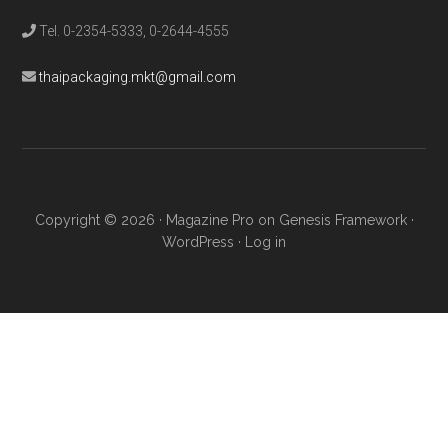
Tel. 0-2354-5333, 0-2644-4555
thaipackaging.mkt@gmail.com
Copyright © 2026 ·
Magazine Pro
on
Genesis Framework
·
WordPress
·
Log in