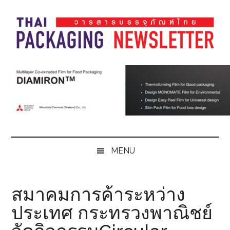
Skip
Skip
Skip
Skip
to
to
to
to
main
secondary
primary
footer
content
menu
sidebar
Thai
Thai
Pack
Pack
Magazine
Magazine
MENU
สมาคมการค้าระหว่าง
ประเทศ กระทรวงพาณิชย์