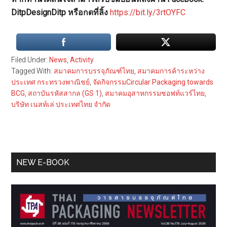
DitpDesignDitp หรือกดที่ลิ้ง
https://bit.ly/3rtOYFC
Filed Under:
News
,
Activity
Tagged With:
สมาคมการบรรจุภัณฑ์ไทย
,
สมาคมการค้าระหว่าง
ประเทศ กระทรวงพาณิชย์
,
จัดกิจกรรมCircular Packaging towards
BCG
,
สถาบันรหัสสากล (GS 1)
,
สมาคมอุสาหกรรมซอฟท์แวร์ไทย
,
บริษัท เนสท์เล่ ประเทศไทย จำกัด
Primary
NEW E-BOOK
Sidebar