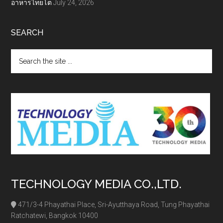
อาหารไทยโต
July 24, 2026
SEARCH
Search
the
site
...
TECHNOLOGY MEDIA CO.,LTD.
471/3-4 Phayathai Place, Sri-Ayutthaya Road, Tung Phayathai
Ratchatewi, Bangkok 10400