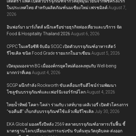
เต็ดตรา แพ้ค เปิดตัวบรรจุภัณฑ์จากวัสดุหมุนเวียนจากพืชครั้งแรก
ในประเทศไทย สำหรับผลิตภัณฑ์นมเชียงใหม่ เฟรชมิลค์
August 7,
2026
อินฟอร์มา มาร์เก็ตส์ ผนึกเครือข่ายธุรกิจท่องเที่ยวและบริการ จัด
Food & Hospitality Thailand 2026
August 6, 2026
CPPC ในเครือซีพี จับมือ SCGC เปิดตัวบรรจุภัณฑ์อาหารสัตว์
รีไซเคิล ชนิด Food Grade รายแรกในอาเซียน
August 5, 2026
เปิดมุมมองจาก BG เมื่อองค์กรยุคใหม่ต้องลงทุนกับ Well-being
มากกว่าที่เคย
August 4, 2026
SCGP ผนึกกำลัง Rockworth ขับเคลื่อนกรีนดีไซน์ร่วมพัฒนา
โซลูชันบรรจุภัณฑ์และเฟอร์นิเจอร์รักษ์โลก
August 4, 2026
ไทยน้ำทิพย์ โคคา-โคล่า ร่วมกับ เวสท์บาย เดลิเวอรี่ เปิดตัวโครงการ
“ขอคืนดี” เก็บกลับบรรจุภัณฑ์ใช้แล้วเพื่อรีไซเคิล
July 30, 2026
EKA Global มองครึ่งปีหลัง 2569 ตลาดบรรจุภัณฑ์อาหารเริ่มฟื้น ชี้
มาตรฐานโลกเปลี่ยนเกมการแข่งขัน รับต้นทุนวัตถุดิบลด-ส่งออก