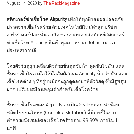
August 14, 2020
by
ThaiPackMagazine
สติกเกอร์ฆ่าเชื้อโรค Airpurity
เพื่อให้ทุกผิวสัมผัสปลอดภัย
ปราศจากเชื้อโรคร้าย ด้วยเทคโนโลยีใหม่ล่าสุด บริษัท
อี.พี.ซี. คอร์ปอเรชั่น จำกัด ขอนำเสนอ ผลิตภัณฑ์สติกเกอร์
ฆ่าเชื้อโรค Airpurity สินค้าคุณภาพจาก John’s media
ประเทศเกาหลี
โดยตัววัสดุถูกเคลือบผิวด้วยชั้นดูดซับน้ำ, ดูดซับไขมัน และ
ชั้นฆ่าเชื้อโรค เมื่อใช้มือสัมผัสแผ่น Airpurity น้ำ, ไขมัน และ
เชื้อโรคต่าง ๆ ที่อยู่บนมือจะถูกดูดลงมาที่ตัววัสดุ ซึ่งมีรูพรุน
มาก เปรียบเสมือนหลุมดำสำหรับเชื้อโรคร้าย
ชั้นฆ่าเชื้อโรคของ Airpurity จะเป็นสารประกอบเชิงซ้อน
ชนิดไอออนโลหะ (Complex Metal ion) ที่มีฤทธิ์ในการ
ทำลายผนังเซลล์ของเชื้อโรคร้ายตาย 99.99% ภายใน 1
นาที