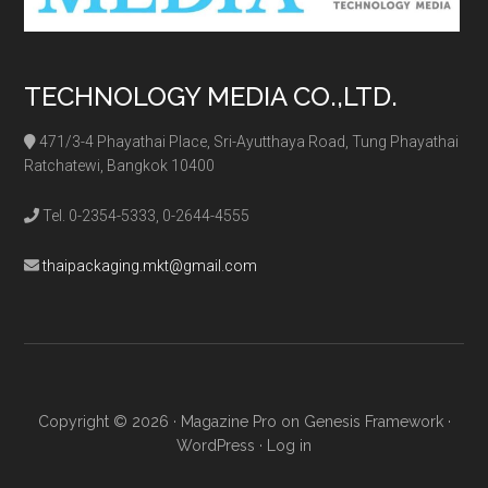
TECHNOLOGY MEDIA CO.,LTD.
471/3-4 Phayathai Place, Sri-Ayutthaya Road, Tung Phayathai
Ratchatewi, Bangkok 10400
Tel. 0-2354-5333, 0-2644-4555
thaipackaging.mkt@gmail.com
Copyright © 2026 ·
Magazine Pro
on
Genesis Framework
·
WordPress
·
Log in