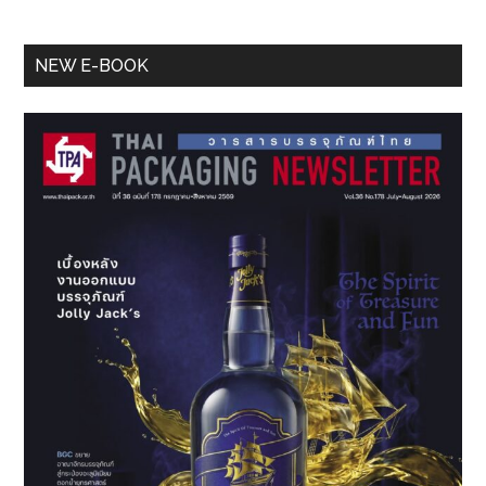
Primary
NEW E-BOOK
Sidebar