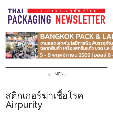
Skip
Skip
Skip
Skip
to
to
to
to
main
secondary
primary
footer
content
menu
sidebar
Thai
Thai
Pack
Pack
Magazine
Magazine
MENU
สติกเกอร์ฆ่าเชื้อโรค
Airpurity