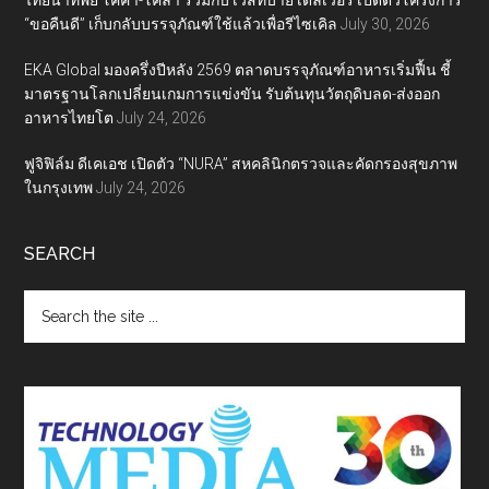
“ขอคืนดี” เก็บกลับบรรจุภัณฑ์ใช้แล้วเพื่อรีไซเคิล
July 30, 2026
EKA Global มองครึ่งปีหลัง 2569 ตลาดบรรจุภัณฑ์อาหารเริ่มฟื้น ชี้
มาตรฐานโลกเปลี่ยนเกมการแข่งขัน รับต้นทุนวัตถุดิบลด-ส่งออก
อาหารไทยโต
July 24, 2026
ฟูจิฟิล์ม ดีเคเอช เปิดตัว “NURA” สหคลินิกตรวจและคัดกรองสุขภาพ
ในกรุงเทพ
July 24, 2026
SEARCH
Search
the
site
...