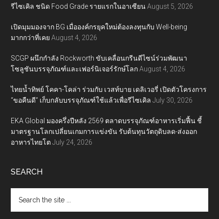
รีไซเคิล ชนิด Food Grade รายแรกในอาเซียน
August 5, 2026
เปิดมุมมองจาก BG เมื่อองค์กรยุคใหม่ต้องลงทุนกับ Well-being
มากกว่าที่เคย
August 4, 2026
SCGP ผนึกกำลัง Rockworth ขับเคลื่อนกรีนดีไซน์ร่วมพัฒนา
โซลูชันบรรจุภัณฑ์และเฟอร์นิเจอร์รักษ์โลก
August 4, 2026
ไทยน้ำทิพย์ โคคา-โคล่า ร่วมกับ เวสท์บาย เดลิเวอรี่ เปิดตัวโครงการ
“ขอคืนดี” เก็บกลับบรรจุภัณฑ์ใช้แล้วเพื่อรีไซเคิล
July 30, 2026
EKA Global มองครึ่งปีหลัง 2569 ตลาดบรรจุภัณฑ์อาหารเริ่มฟื้น ชี้
มาตรฐานโลกเปลี่ยนเกมการแข่งขัน รับต้นทุนวัตถุดิบลด-ส่งออก
อาหารไทยโต
July 24, 2026
SEARCH
Search
the
site