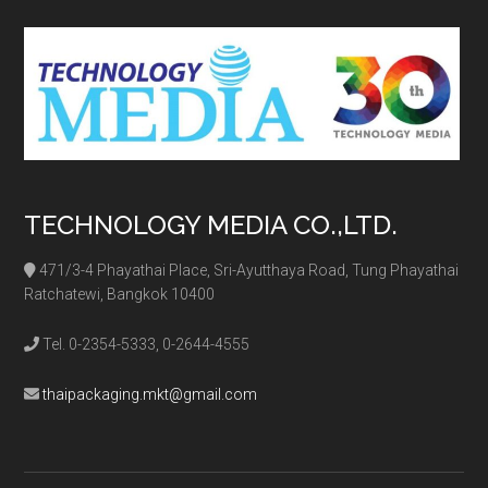
...
TECHNOLOGY MEDIA CO.,LTD.
471/3-4 Phayathai Place, Sri-Ayutthaya Road, Tung Phayathai
Ratchatewi, Bangkok 10400
Tel. 0-2354-5333, 0-2644-4555
thaipackaging.mkt@gmail.com