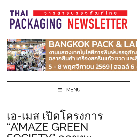
Skip
Skip
Skip
Skip
to
to
to
to
main
secondary
primary
footer
content
menu
sidebar
Thai
Thai
Pack
Pack
Magazine
Magazine
MENU
เอ-เมส เปิดโครงการ
“A’MAZE GREEN