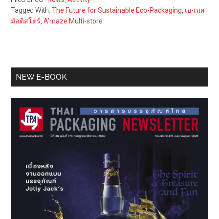
Tagged With:
The Future for Sustainable Eco-Packaging
,
เอ-เมส
มัลติสโตร์
,
A’maze Multi-store
Primary
NEW E-BOOK
Sidebar