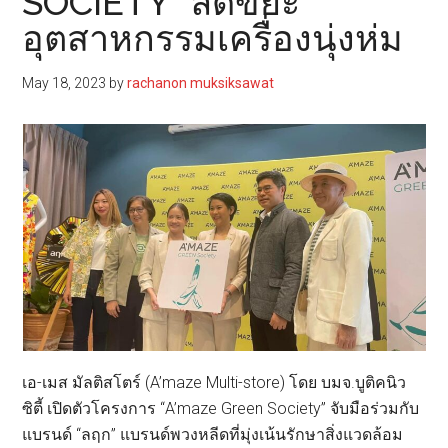
SOCIETY” ลดขยะ
อุตสาหกรรมเครื่องนุ่งห่ม
May 18, 2023
by
rachanon muksiksawat
เอ-เมส มัลติสโตร์ (A’maze Multi-store) โดย บมจ.บูติคนิว
ซิตี้ เปิดตัวโครงการ “A’maze Green Society” จับมือร่วมกับ
แบรนด์ “ลฤก” แบรนด์พวงหลีดที่มุ่งเน้นรักษาสิ่งแวดล้อม