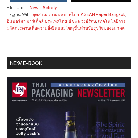
Filed Under:
News
,
Activity
Tagged With:
อุตสาหกรรมกระดาษไทย
,
ASEAN Paper Bangkok
,
อินฟอร์มา มาร์เก็ตส์ ประเทศไทย
,
ธัชพล วงษ์รักษ
,
เทคโนโลยีการ
ผลิตกระดาษเพื่อความยั่งยืนและโซลูชั่นสำหรับธุรกิจของอนาคต
Primary
NEW E-BOOK
Sidebar