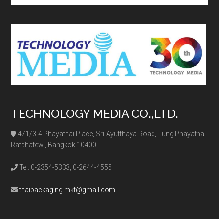
site
...
TECHNOLOGY MEDIA CO.,LTD.
471/3-4 Phayathai Place, Sri-Ayutthaya Road, Tung Phayathai
Ratchatewi, Bangkok 10400
Tel. 0-2354-5333, 0-2644-4555
thaipackaging.mkt@gmail.com