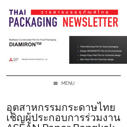
Skip
Skip
Skip
Skip
to
to
to
to
main
secondary
primary
footer
content
menu
sidebar
Thai
Thai
Pack
Pack
Magazine
Magazine
MENU
อุตสาหกรรมกระดาษไทย
เชิญผู้ประกอบการร่วมงาน