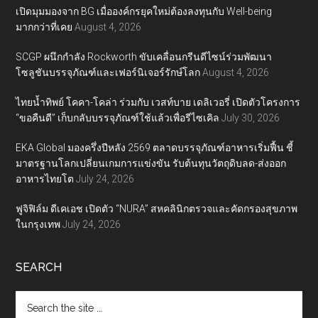
เปิดมุมมองจาก BG เมื่อองค์กรยุคใหม่ต้องลงทุนกับ Well-being
มากกว่าที่เคย
August 4, 2026
SCGP ผนึกกำลัง Rockworth ขับเคลื่อนกรีนดีไซน์ร่วมพัฒนา
โซลูชันบรรจุภัณฑ์และเฟอร์นิเจอร์รักษ์โลก
August 4, 2026
ไทยน้ำทิพย์ โคคา-โคล่า ร่วมกับ เวสท์บาย เดลิเวอรี่ เปิดตัวโครงการ
“ขอคืนดี” เก็บกลับบรรจุภัณฑ์ใช้แล้วเพื่อรีไซเคิล
July 30, 2026
EKA Global มองครึ่งปีหลัง 2569 ตลาดบรรจุภัณฑ์อาหารเริ่มฟื้น ชี้
มาตรฐานโลกเปลี่ยนเกมการแข่งขัน รับต้นทุนวัตถุดิบลด-ส่งออก
อาหารไทยโต
July 24, 2026
ฟูจิฟิล์ม ดีเคเอช เปิดตัว “NURA” สหคลินิกตรวจและคัดกรองสุขภาพ
ในกรุงเทพ
July 24, 2026
SEARCH
Search
the