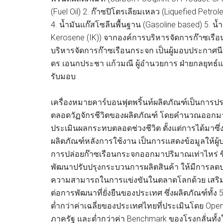
(Fuel Oil) 2. ก๊าซปิโตรเลียมเหลว (Liquefied Petro
4. น้ำมันแก๊สโซลีนพื้นฐาน (Gasoline based) 5. น้ำมั
Kerosene (IK)) จากองค์การบริหารจัดการก๊าซเรื
บริหารจัดการก๊าซเรือนกระจก เป็นผู้มอบประกาศนีย
ดร.เอนกประชา แก้วมณี ผู้อำนวยการ ฝ่ายกลยุทธ์แ
รับมอบ
เครื่องหมายคาร์บอนฟุตพริ้นท์ผลิตภัณฑ์เป็นการ
ตลอดวัฏจักรชีวิตของผลิตภัณฑ์ โดยคำนวณออกมา
ประเมินผลกระทบตลอดช่วงชีวิต ตั้งแต่การได้มาซ
ผลิตภัณฑ์หลังการใช้งาน เป็นการแสดงข้อมูลให้ผู้บ
การปล่อยก๊าซเรือนกระจกออกมาปริมาณเท่าไหร่ ซึ่ง
พัฒนาปรับปรุงกระบวนการผลิตสินค้า ให้มีการลดป
ความสามารถในการแข่งขันในตลาดโลกด้วย เสริมสร
ต่อการพัฒนาที่ยั่งยืนของประเทศ ซึ่งผลิตภัณฑ์ท
ต่ำกว่าค่าเฉลี่ยของประเทศไทยที่ประเมินโดย Open
ภาครัฐ และต่ำกว่าค่า Benchmark ของโรงกลั่นท