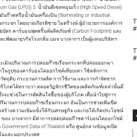
leum Gas (LPG)) 3. น้ำมันดีเซลหมุนเร็ว (High Speed Diesel)
นก๊าดหรือน้ำมันเครื่องบิน (Illuminating or Industrial
T
อนกระจก โดยนายเกียรติชาย ไมตรีวงษ์ ผู้อำนวยการองค์การ
#
บัตร คาร์บอนฟุตพริ้นท์ผลิตภัณฑ์ (Carbon Footprint) และ
ละพัฒนาธุรกิจโรงกลั่น บมจ.บางจากฯ เป็นผู้แทนบริษัทฯ
T
#
ประเมินปริมาณการปล่อยก๊าซเรือนกระจกที่ปล่อยออกมา
ในรูปของคาร์บอนไดออกไซด์เทียบเท่า ใช้หลักการ
ึ่งวัตถุดิบ กระบวนการผลิต การใช้งาน และการกำจัดซาก
ริโภคได้ทราบว่า ตลอดวัฏจักรชีวิตของผลิตภัณฑ์เหล่านั้นมี
จะช่วยในการตัดสินใจชื้อของผู้บริโภค เพื่อนำไปสู่การ
ริมาณการปล่อยก๊าซเรือนกระจก อันเป็นการช่วยเพิ่มขีด
้างความเข้มแข็งให้กับเศรษฐกิจ และก่อให้เกิดประโยชน์
ั้ง 5 ของ บางจากฯ มีค่าการปลดปล่อยก๊าซคาร์บอนไดออกไซด์
 Government Data of Thailand หรือ ศูนย์กลางข้อมูลเปิด
ั้งในและนอกประเทศ