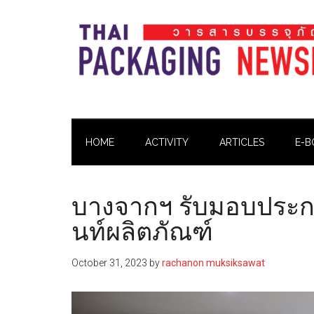
Skip
Skip
Skip
Skip
to
to
to
to
main
secondary
primary
footer
content
menu
sidebar
Thai
Thai
Pack
Pack
Magazine
HOME
ACTIVITY
ARTICLES
E-B
Magazine
บางจากฯ รับมอบประกา
นท์ผลิตภัณฑ์
October 31, 2023
by
rachanon muksiksawat