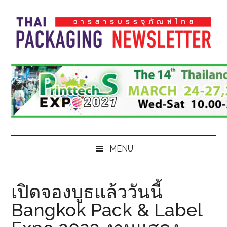
Skip
Skip
Skip
Skip
to
to
to
to
main
secondary
primary
footer
content
menu
sidebar
Thai
Thai
Pack
Pack
Magazine
Magazine
MENU
เปิดจองบูธแล้ววันนี้
Bangkok Pack & Label