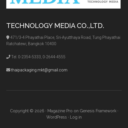
TECHNOLOGY MEDIA CO.,LTD.
471/3-4 Phayathai Place, Sri-Ayutthaya Road, Tung Phayathai
Ratchatewi, Bangkok 10400
Tel. 0-2354-5333, 0-2644-4555
thaipackaging.mkt@gmail.com
Copyright © 2026 ·
Magazine Pro
on
Genesis Framework
·
WordPress
·
Log in