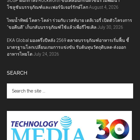
SCGP ผนึกกำลัง Rockworth ขับเคลื่อนกรีนดีไซน์ร่วมพัฒนา
โซลูชันบรรจุภัณฑ์และเฟอร์นิเจอร์รักษ์โลก
August 4, 2026
ไทยน้ำทิพย์ โคคา-โคล่า ร่วมกับ เวสท์บาย เดลิเวอรี่ เปิดตัวโครงการ
“ขอคืนดี” เก็บกลับบรรจุภัณฑ์ใช้แล้วเพื่อรีไซเคิล
July 30, 2026
EKA Global มองครึ่งปีหลัง 2569 ตลาดบรรจุภัณฑ์อาหารเริ่มฟื้น ชี้
มาตรฐานโลกเปลี่ยนเกมการแข่งขัน รับต้นทุนวัตถุดิบลด-ส่งออก
อาหารไทยโต
July 24, 2026
SEARCH
Search
the
site
...