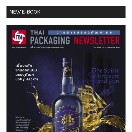
Primary
NEW E-BOOK
Sidebar