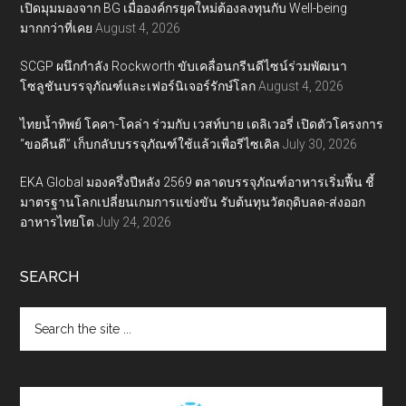
เปิดมุมมองจาก BG เมื่อองค์กรยุคใหม่ต้องลงทุนกับ Well-being
มากกว่าที่เคย
August 4, 2026
SCGP ผนึกกำลัง Rockworth ขับเคลื่อนกรีนดีไซน์ร่วมพัฒนา
โซลูชันบรรจุภัณฑ์และเฟอร์นิเจอร์รักษ์โลก
August 4, 2026
ไทยน้ำทิพย์ โคคา-โคล่า ร่วมกับ เวสท์บาย เดลิเวอรี่ เปิดตัวโครงการ
“ขอคืนดี” เก็บกลับบรรจุภัณฑ์ใช้แล้วเพื่อรีไซเคิล
July 30, 2026
EKA Global มองครึ่งปีหลัง 2569 ตลาดบรรจุภัณฑ์อาหารเริ่มฟื้น ชี้
มาตรฐานโลกเปลี่ยนเกมการแข่งขัน รับต้นทุนวัตถุดิบลด-ส่งออก
อาหารไทยโต
July 24, 2026
SEARCH
Search
the
site
...