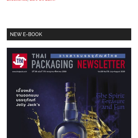
Primary
NEW E-BOOK
Sidebar