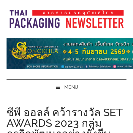
Skip
Skip
Skip
Skip
to
to
to
to
main
secondary
primary
footer
content
menu
sidebar
Thai
Thai
Pack
Pack
Magazine
Magazine
MENU
ซีพี ออลล์ คว้ารางวัล SET
AWARDS 2023 กลุ่ม