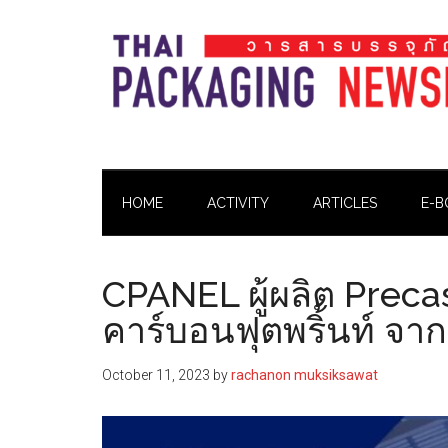
Skip
Skip
Skip
Skip
to
to
to
to
main
secondary
primary
footer
content
menu
sidebar
Thai
Thai
Pack
Pack
Magazine
HOME
ACTIVITY
ARTICLES
E-B
Magazine
CPANEL ผู้ผลิต Preca
คาร์บอนฟุตพริ้นท์ จ
October 11, 2023
by
rachanon muksiksawat