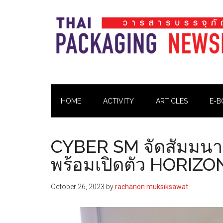
Skip
Skip
Skip
Skip
to
to
to
to
main
secondary
primary
footer
content
menu
sidebar
Thai
Thai
Pack
Pack
Magazine
HOME
ACTIVITY
ARTICLES
E-B
Magazine
CYBER SM จัดสัมมนาเค
พร้อมเปิดตัว HORIZON
October 26, 2023
by
rachanon muksiksawat