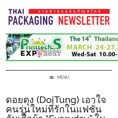
Skip
Skip
Skip
Skip
to
to
to
to
main
secondary
primary
footer
content
menu
sidebar
Thai
Thai
Pack
Pack
Magazine
Magazine
MENU
ดอยตุง (DoiTung) เอาใจ
คนรุ่นใหม่ที่รักในแฟชั่น