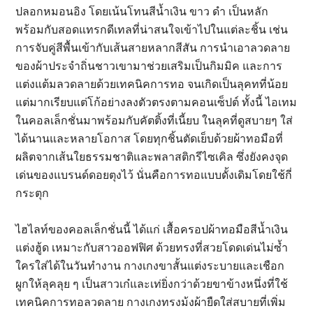
ปลอกหมอนอิง โดยเน้นโทนสีน้ำเงิน ขาว ดำ เป็นหลัก
พร้อมกับสอดแทรกดีเทลที่น่าสนใจเข้าไปในแต่ละชิ้น เช่น
การจับคู่สีพื้นเข้ากับเส้นสายหลากสีสัน การนำเอาลวดลาย
ของผ้าประจำถิ่นชาวเขามาช่วยเสริมเป็นกิมมิค และการ
แต่งแต้มลวดลายด้วยเทคนิคการทอ จนเกิดเป็นลุคทที่น้อย
แต่มากเรียบแต่โก้อย่างลงตัวตรงตามคอนเซ็ปต์ ทั้งนี้ ไอเทม
ในคอลเล็กชั่นมาพร้อมกับคัตติ้งที่เนี้ยบ ในลุคที่ดูสบายๆ ใส่
ได้นานและหลายโอกาส โดยทุกชิ้นตัดเย็บด้วยผ้าทอมือที่
ผลิตจากเส้นใยธรรมชาติและพลาสติกรีไซเคิล ซึ่งยังคงจุด
เด่นของแบรนด์ดอยตุงไว้ นั่นคือการทอแบบดั้งเดิมโดยใช้กี่
กระตุก
ไฮไลท์ของคอลเล็กชั่นนี้ ได้แก่ เสื้อครอปผ้าทอมือสีน้ำเงิน
แต่งฮู้ด เหมาะกับสาวออฟฟิศ ด้วยทรงที่สวยโดดเด่นไม่ซ้ำ
ใครใส่ได้ในวันทำงาน กางเกงขาสั้นแต่งระบายและเชือก
ผูกให้ลุคลุย ๆ เป็นสาวเก๋และเท่ยิ่งกว่าด้วยขาข้างหนึ่งที่ใช้
เทคนิคการทอลวดลาย กางเกงทรงม้งผ้ายืดใส่สบายที่เพิ่ม