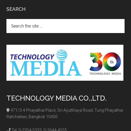
SEARCH
Search
the
site
...
TECHNOLOGY MEDIA CO.,LTD.
471/3-4 Phayathai Place, Sri-Ayutthaya Road, Tung Phayathai
Ratchatewi, Bangkok 10400
Tel. 0-2354-5333, 0-2644-4555