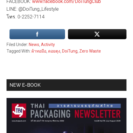
FACEBOOK:
www.facebook.com/DoiTungClub
LINE: @DoiTung_Lifestyle
โทร. 0-2252-7114
Filed Under:
News
,
Activity
Tagged With:
ผ้าทอมือ
,
ดอยตุง
,
DoiTung
,
Zero Waste
Primary
NEW E-BOOK
Sidebar