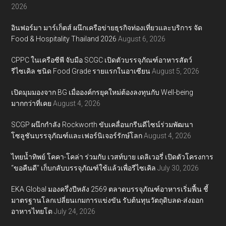
2026
อินฟอร์มา มาร์เก็ตส์ ผนึกเครือข่ายธุรกิจท่องเที่ยวและบริการ จัด
Food & Hospitality Thailand 2026
August 6, 2026
CPPC ในเครือซีพี จับมือ SCGC เปิดตัวบรรจุภัณฑ์อาหารสัตว์
รีไซเคิล ชนิด Food Grade รายแรกในอาเซียน
August 5, 2026
เปิดมุมมองจาก BG เมื่อองค์กรยุคใหม่ต้องลงทุนกับ Well-being
มากกว่าที่เคย
August 4, 2026
SCGP ผนึกกำลัง Rockworth ขับเคลื่อนกรีนดีไซน์ร่วมพัฒนา
โซลูชันบรรจุภัณฑ์และเฟอร์นิเจอร์รักษ์โลก
August 4, 2026
ไทยน้ำทิพย์ โคคา-โคล่า ร่วมกับ เวสท์บาย เดลิเวอรี่ เปิดตัวโครงการ
“ขอคืนดี” เก็บกลับบรรจุภัณฑ์ใช้แล้วเพื่อรีไซเคิล
July 30, 2026
EKA Global มองครึ่งปีหลัง 2569 ตลาดบรรจุภัณฑ์อาหารเริ่มฟื้น ชี้
มาตรฐานโลกเปลี่ยนเกมการแข่งขัน รับต้นทุนวัตถุดิบลด-ส่งออก
อาหารไทยโต
July 24, 2026