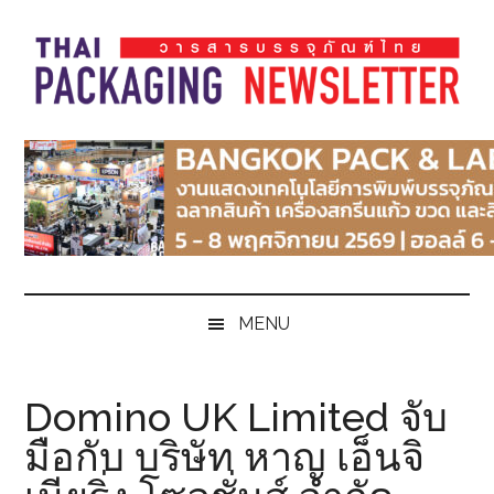
Skip
Skip
Skip
Skip
to
to
to
to
main
secondary
primary
footer
content
menu
sidebar
Thai
Thai
Pack
Pack
Magazine
Magazine
MENU
Domino UK Limited จับ
มือกับ บริษัท หาญ เอ็นจิ