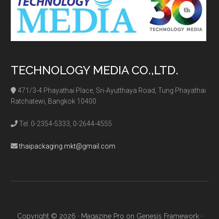
TECHNOLOGY MEDIA CO.,LTD.
471/3-4 Phayathai Place, Sri-Ayutthaya Road, Tung Phayathai
Ratchatewi, Bangkok 10400
Tel. 0-2354-5333, 0-2644-4555
thaipackaging.mkt@gmail.com
Copyright © 2026 ·
Magazine Pro
on
Genesis Framework
·