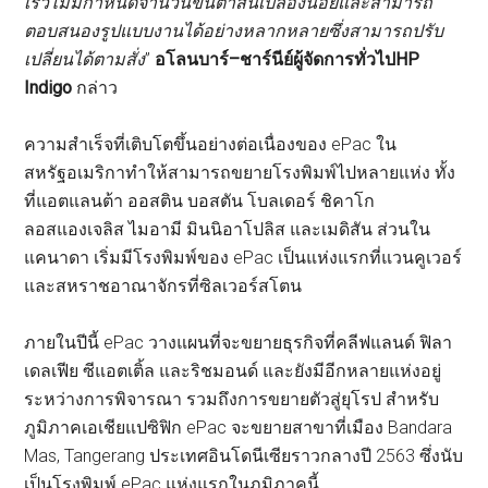
เร็ว
ไม่มีกำหนดจำนวนขั้นต่ำ
สิ้นเปลืองน้อย
และสามารถ
ตอบสนองรูปแบบงานได้อย่างหลากหลายซึ่งสามารถปรับ
เปลี่ยนได้ตามสั่ง
”
อโลน
บาร์
–
ชาร์นีย์
ผู้จัดการทั่วไป
HP
Indigo
กล่าว
ความสำเร็จที่เติบโตขึ้นอย่างต่อเนื่องของ ePac ใน
สหรัฐอเมริกาทำให้สามารถขยายโรงพิมพ์ไปหลายแห่ง ทั้ง
ที่แอตแลนต้า ออสติน บอสตัน โบลเดอร์ ชิคาโก
ลอสแองเจลิส ไมอามี มินนิอาโปลิส และเมดิสัน ส่วนใน
แคนาดา เริ่มมีโรงพิมพ์ของ ePac เป็นแห่งแรกที่แวนคูเวอร์
และสหราชอาณาจักรที่ซิลเวอร์สโตน
ภายในปีนี้ ePac วางแผนที่จะขยายธุรกิจที่คลีฟแลนด์ ฟิลา
เดลเฟีย ซีแอตเติ้ล และริชมอนด์ และยังมีอีกหลายแห่งอยู่
ระหว่างการพิจารณา รวมถึงการขยายตัวสู่ยุโรป สำหรับ
ภูมิภาคเอเชียแปซิฟิก ePac จะขยายสาขาที่เมือง Bandara
Mas, Tangerang ประเทศอินโดนีเซียราวกลางปี 2563 ซึ่งนับ
เป็นโรงพิมพ์ ePac แห่งแรกในภูมิภาคนี้