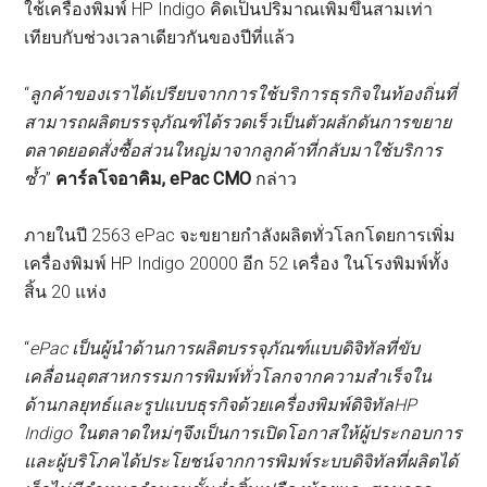
ใช้เครื่องพิมพ์ HP Indigo คิดเป็นปริมาณเพิ่มขึ้นสามเท่า
เทียบกับช่วงเวลาเดียวกันของปีที่แล้ว
“
ลูกค้าของเราได้เปรียบจากการใช้บริการธุรกิจในท้องถิ่นที่
สามารถผลิตบรรจุภัณฑ์ได้รวดเร็วเป็นตัวผลักดันการขยาย
ตลาด
ยอดสั่งซื้อส่วนใหญ่มาจากลูกค้าที่กลับมาใช้บริการ
ซ้ำ
”
คาร์ล
โจอาคิม
, ePac CMO
กล่าว
ภายในปี 2563 ePac จะขยายกำลังผลิตทั่วโลกโดยการเพิ่ม
เครื่องพิมพ์ HP Indigo 20000 อีก 52 เครื่อง ในโรงพิมพ์ทั้ง
สิ้น 20 แห่ง
“
ePac
เป็นผู้นำด้านการผลิตบรรจุภัณฑ์แบบดิจิทัลที่ขับ
เคลื่อนอุตสาหกรรมการพิมพ์ทั่วโลก
จากความสำเร็จใน
ด้านกลยุทธ์และรูปแบบธุรกิจด้วยเครื่องพิมพ์ดิจิทัล
HP
Indigo
ในตลาดใหม่ๆ
จึงเป็นการเปิดโอกาสให้ผู้ประกอบการ
และผู้บริโภคได้ประโยชน์จากการพิมพ์ระบบดิจิทัลที่ผลิตได้