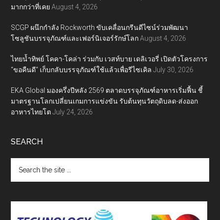
มากกว่าที่เคย
August 4, 2026
SCGP ผนึกกำลัง Rockworth ขับเคลื่อนกรีนดีไซน์ร่วมพัฒนา
โซลูชันบรรจุภัณฑ์และเฟอร์นิเจอร์รักษ์โลก
August 4, 2026
ไทยน้ำทิพย์ โคคา-โคล่า ร่วมกับ เวสท์บาย เดลิเวอรี่ เปิดตัวโครงการ
“ขอคืนดี” เก็บกลับบรรจุภัณฑ์ใช้แล้วเพื่อรีไซเคิล
July 30, 2026
EKA Global มองครึ่งปีหลัง 2569 ตลาดบรรจุภัณฑ์อาหารเริ่มฟื้น ชี้
มาตรฐานโลกเปลี่ยนเกมการแข่งขัน รับต้นทุนวัตถุดิบลด-ส่งออก
อาหารไทยโต
July 24, 2026
SEARCH
Search
the
site
...