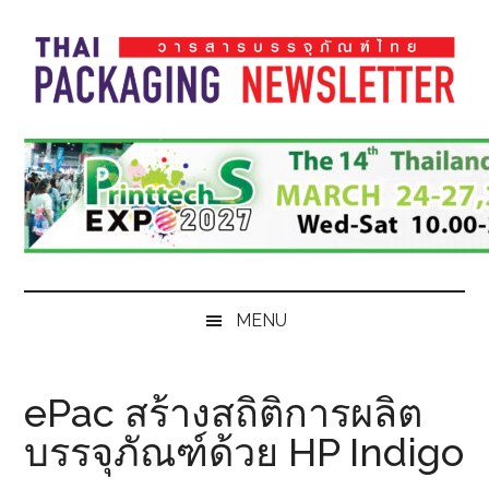
Skip
Skip
Skip
Skip
to
to
to
to
main
secondary
primary
footer
content
menu
sidebar
Thai
Thai
Pack
Pack
Magazine
Magazine
MENU
ePac สร้างสถิติการผลิต
บรรจุภัณฑ์ด้วย HP Indigo