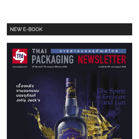
Primary
NEW E-BOOK
Sidebar