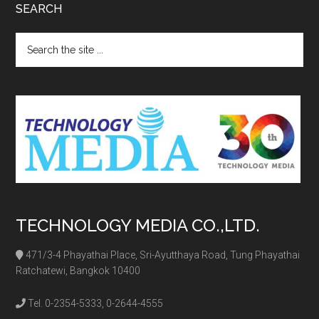
SEARCH
Search
the
site
...
TECHNOLOGY MEDIA CO.,LTD.
471/3-4 Phayathai Place, Sri-Ayutthaya Road, Tung Phayathai
Ratchatewi, Bangkok 10400
Tel. 0-2354-5333, 0-2644-4555