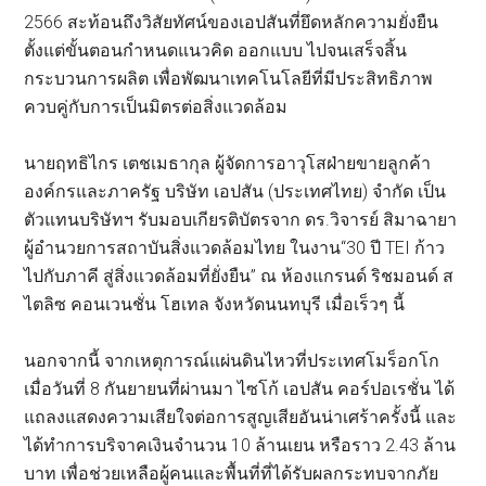
2566 สะท้อนถึงวิสัยทัศน์ของเอปสันที่ยึดหลักความยั่งยืน
ตั้งแต่ขั้นตอนกำหนดแนวคิด ออกแบบ ไปจนเสร็จสิ้น
กระบวนการผลิต เพื่อพัฒนาเทคโนโลยีที่มีประสิทธิภาพ
ควบคู่กับการเป็นมิตรต่อสิ่งแวดล้อม
นายฤทธิไกร เตชเมธากุล ผู้จัดการอาวุโสฝ่ายขายลูกค้า
องค์กรและภาครัฐ บริษัท เอปสัน (ประเทศไทย) จำกัด เป็น
ตัวแทนบริษัทฯ รับมอบเกียรติบัตรจาก ดร.วิจารย์ สิมาฉายา
ผู้อำนวยการสถาบันสิ่งแวดล้อมไทย ในงาน“30 ปี TEI ก้าว
ไปกับภาคี สู่สิ่งแวดล้อมที่ยั่งยืน” ณ ห้องแกรนด์ ริชมอนด์ ส
ไตลิซ คอนเวนชั่น โฮเทล จังหวัดนนทบุรี เมื่อเร็วๆ นี้
นอกจากนี้ จากเหตุการณ์แผ่นดินไหวที่ประเทศโมร็อกโก
เมื่อวันที่ 8 กันยายนที่ผ่านมา ไซโก้ เอปสัน คอร์ปอเรชั่น ได้
แถลงแสดงความเสียใจต่อการสูญเสียอันน่าเศร้าครั้งนี้ และ
ได้ทำการบริจาคเงินจำนวน 10 ล้านเยน หรือราว 2.43 ล้าน
บาท เพื่อช่วยเหลือผู้คนและพื้นที่ที่ได้รับผลกระทบจากภัย