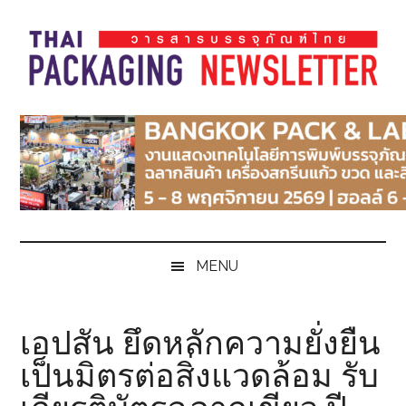
Skip
Skip
Skip
Skip
to
to
to
to
main
secondary
primary
footer
content
menu
sidebar
Thai
Thai
Pack
Pack
Magazine
Magazine
MENU
เอปสัน ยึดหลักความยั่งยืน
เป็นมิตรต่อสิ่งแวดล้อม รับ