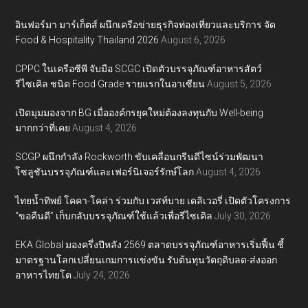
อินฟอร์มา มาร์เก็ตส์ ผนึกเครือข่ายธุรกิจท่องเที่ยวและบริการ จัด
Food & Hospitality Thailand 2026
August 6, 2026
CPPC ในเครือซีพี จับมือ SCGC เปิดตัวบรรจุภัณฑ์อาหารสัตว์
รีไซเคิล ชนิด Food Grade รายแรกในอาเซียน
August 5, 2026
เปิดมุมมองจาก BG เมื่อองค์กรยุคใหม่ต้องลงทุนกับ Well-being
มากกว่าที่เคย
August 4, 2026
SCGP ผนึกกำลัง Rockworth ขับเคลื่อนกรีนดีไซน์ร่วมพัฒนา
โซลูชันบรรจุภัณฑ์และเฟอร์นิเจอร์รักษ์โลก
August 4, 2026
ไทยน้ำทิพย์ โคคา-โคล่า ร่วมกับ เวสท์บาย เดลิเวอรี่ เปิดตัวโครงการ
“ขอคืนดี” เก็บกลับบรรจุภัณฑ์ใช้แล้วเพื่อรีไซเคิล
July 30, 2026
EKA Global มองครึ่งปีหลัง 2569 ตลาดบรรจุภัณฑ์อาหารเริ่มฟื้น ชี้
มาตรฐานโลกเปลี่ยนเกมการแข่งขัน รับต้นทุนวัตถุดิบลด-ส่งออก
อาหารไทยโต
July 24, 2026