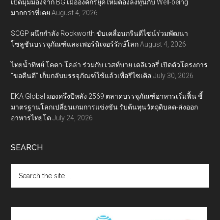
เปิดมุมมองจาก BG เมื่อองค์กรยุคใหม่ต้องลงทุนกับ Well-being
มากกว่าที่เคย
August 4, 2026
SCGP ผนึกกำลัง Rockworth ขับเคลื่อนกรีนดีไซน์ร่วมพัฒนา
โซลูชันบรรจุภัณฑ์และเฟอร์นิเจอร์รักษ์โลก
August 4, 2026
ไทยน้ำทิพย์ โคคา-โคล่า ร่วมกับ เวสท์บาย เดลิเวอรี่ เปิดตัวโครงการ
“ขอคืนดี” เก็บกลับบรรจุภัณฑ์ใช้แล้วเพื่อรีไซเคิล
July 30, 2026
EKA Global มองครึ่งปีหลัง 2569 ตลาดบรรจุภัณฑ์อาหารเริ่มฟื้น ชี้
มาตรฐานโลกเปลี่ยนเกมการแข่งขัน รับต้นทุนวัตถุดิบลด-ส่งออก
อาหารไทยโต
July 24, 2026
SEARCH
Search
the
site
...