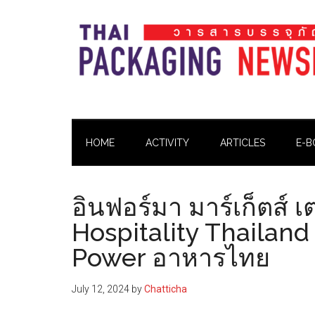
Skip
Skip
Skip
Skip
to
to
to
to
main
secondary
primary
footer
content
menu
sidebar
Thai
Thai
Pack
Pack
Magazine
HOME
ACTIVITY
ARTICLES
E-B
Magazine
อินฟอร์มา มาร์เก็ตส์ 
Hospitality Thailand
Power อาหารไทย
July 12, 2024
by
Chatticha