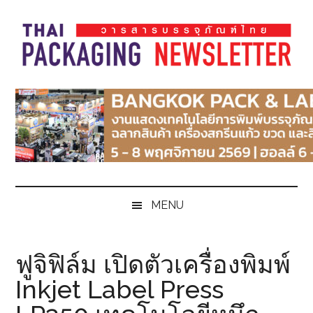
Skip
Skip
Skip
Skip
to
to
to
to
main
secondary
primary
footer
content
menu
sidebar
Thai
Thai
Pack
Pack
Magazine
Magazine
MENU
ฟูจิฟิล์ม เปิดตัวเครื่องพิมพ์
Inkjet Label Press