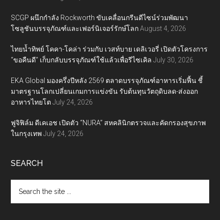
SCGP ผนึกกำลัง Rockworth ขับเคลื่อนกรีนดีไซน์ร่วมพัฒนา
โซลูชันบรรจุภัณฑ์และเฟอร์นิเจอร์รักษ์โลก
August 4, 2026
ไทยน้ำทิพย์ โคคา-โคล่า ร่วมกับ เวสท์บาย เดลิเวอรี่ เปิดตัวโครงการ
“ขอคืนดี” เก็บกลับบรรจุภัณฑ์ใช้แล้วเพื่อรีไซเคิล
July 30, 2026
EKA Global มองครึ่งปีหลัง 2569 ตลาดบรรจุภัณฑ์อาหารเริ่มฟื้น ชี้
มาตรฐานโลกเปลี่ยนเกมการแข่งขัน รับต้นทุนวัตถุดิบลด-ส่งออก
อาหารไทยโต
July 24, 2026
ฟูจิฟิล์ม ดีเคเอช เปิดตัว “NURA” สหคลินิกตรวจและคัดกรองสุขภาพ
ในกรุงเทพ
July 24, 2026
SEARCH
Search
the
site
...