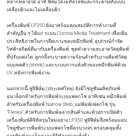
หลากหลายได้ อาทิ ฟิล์มใส,เมทัลไลซ์และกระดาษทั้งแบบ
เคลือบผิวและไม่เคลือบผิว
เครื่องพิมพ์ LP350 ยังมาพร้อมคุณสมบัติการทำงานที่
สำคัญอื่น ๆ ได้แก่ ระบบ Corona Media Treatment เพื่อเพิ่ม
ประสิทธิภาพในการยึดเกาะของหมึกพิมพ์, อุปกรณ์กำจัด
ไฟฟ้าสถิตย์ที่มากับเครื่องพิมพ์, ชุดทำความสะอาดวัสดุพิมพ์
ที่ปรับแต่งได, ลูกกลิ้งระบายความร้อนสำหรับงานพิมพ์วัสดุ
แบบหดตัว (shrink) และระบบการแห้งตัวของหมึกพิมพ์ด้วย
UV หลังการพิมพ์งาน
นอกจากนี้ ฟูจิฟิล์ม (ประเทศไทย) ยังมีโซลูชั่นผลิตภัณฑ์
อนาล็อกสำหรับการพิมพ์ระบบเฟลกโซ อาทิเช่น หมึกพิมพ์
สำหรับเครื่องพิมพ์ Narrow Web, แม่พิมพ์เฟลกโซ รุ่น
“Flenex” สำหรับการพิมพ์ฉลากสินค้าและด้วยการเปิดตัว
เครื่องพิมพ์ดิจิทัลรุ่นใหม่อย่าง LP350 ฟูจิฟิล์มจึงพร้อมมอบ
โซลูชันการพิมพ์ระบบเฟลกโซที่ครบวงจร ครอบคลุมทั้ง
การพิมพ์อนาล็อกและดิจิทัลอย่างแท้จริง