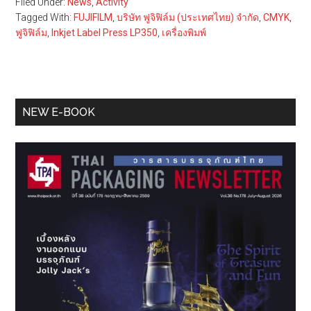
Filed Under:
News
,
Activity
Tagged With:
FUJIFILM
,
บริษัท ฟูจิฟิล์ม (ประเทศไทย) จำกัด
,
CMYK
,
ฟูจิฟิล์ม
,
Inkjet Label Press LP350
,
เครื่องพิมพ์
Primary
NEW E-BOOK
Sidebar