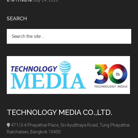
อาหารไทยโต
July 24, 2026
SEARCH
Search
the
site
...
TECHNOLOGY MEDIA CO.,LTD.
471/3-4 Phayathai Place, Sri-Ayutthaya Road, Tung Phayathai
Ratchatewi, Bangkok 10400