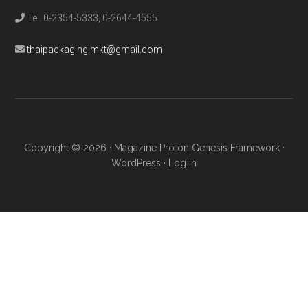
Tel. 0-2354-5333, 0-2644-4555
thaipackaging.mkt@gmail.com
Copyright © 2026 ·
Magazine Pro
on
Genesis Framework
·
WordPress
·
Log in