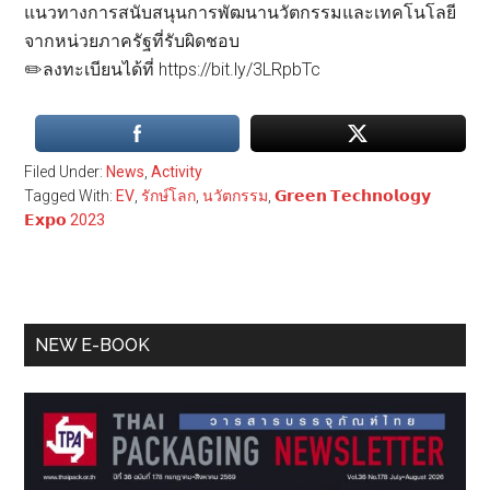
แนวทางการสนับสนุนการพัฒนานวัตกรรมและเทคโนโลยี
จากหน่วยภาครัฐที่รับผิดชอบ
✏️ลงทะเบียนได้ที่ https://bit.ly/3LRpbTc
Filed Under:
News
,
Activity
Tagged With:
EV
,
รักษ์โลก
,
นวัตกรรม
,
𝗚𝗿𝗲𝗲𝗻 𝗧𝗲𝗰𝗵𝗻𝗼𝗹𝗼𝗴𝘆
𝗘𝘅𝗽𝗼 2023
Primary
NEW E-BOOK
Sidebar