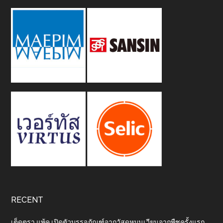
RECENT
เต็ดตรา แพ้ค เปิดตัวบรรจุภัณฑ์จากวัสดุหมุนเวียนจากพืชครั้งแรก