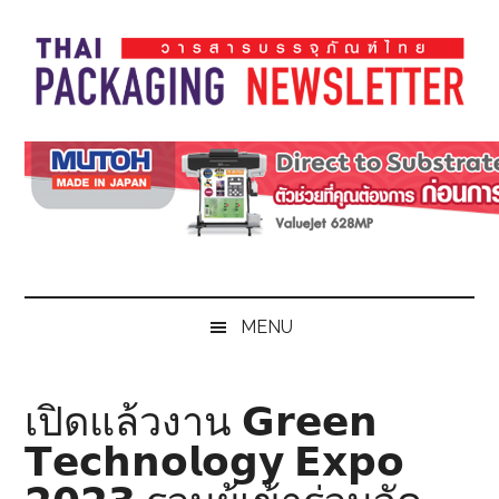
Skip
Skip
Skip
Skip
to
to
to
to
main
secondary
primary
footer
content
menu
sidebar
Thai
Thai
Pack
Pack
Magazine
Magazine
MENU
เปิดแล้วงาน 𝗚𝗿𝗲𝗲𝗻
𝗧𝗲𝗰𝗵𝗻𝗼𝗹𝗼𝗴𝘆 𝗘𝘅𝗽𝗼