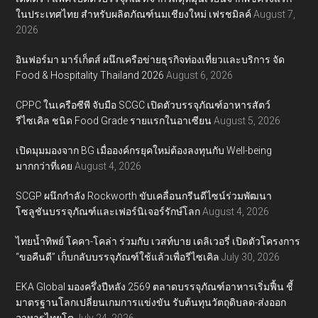
ในประเทศไทย สำหรับผลิตภัณฑ์นมเชียงใหม่ เฟรชมิลค์
August 7,
2026
อินฟอร์มา มาร์เก็ตส์ ผนึกเครือข่ายธุรกิจท่องเที่ยวและบริการ จัด
Food & Hospitality Thailand 2026
August 6, 2026
CPPC ในเครือซีพี จับมือ SCGC เปิดตัวบรรจุภัณฑ์อาหารสัตว์
รีไซเคิล ชนิด Food Grade รายแรกในอาเซียน
August 5, 2026
เปิดมุมมองจาก BG เมื่อองค์กรยุคใหม่ต้องลงทุนกับ Well-being
มากกว่าที่เคย
August 4, 2026
SCGP ผนึกกำลัง Rockworth ขับเคลื่อนกรีนดีไซน์ร่วมพัฒนา
โซลูชันบรรจุภัณฑ์และเฟอร์นิเจอร์รักษ์โลก
August 4, 2026
ไทยน้ำทิพย์ โคคา-โคล่า ร่วมกับ เวสท์บาย เดลิเวอรี่ เปิดตัวโครงการ
“ขอคืนดี” เก็บกลับบรรจุภัณฑ์ใช้แล้วเพื่อรีไซเคิล
July 30, 2026
EKA Global มองครึ่งปีหลัง 2569 ตลาดบรรจุภัณฑ์อาหารเริ่มฟื้น ชี้
มาตรฐานโลกเปลี่ยนเกมการแข่งขัน รับต้นทุนวัตถุดิบลด-ส่งออก