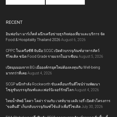
RECENT
อินฟอร์มา มาร์เก็ตส์ ผนึกเครือข่ายธุรกิจท่องเที่ยวและบริการ จัด
Food & Hospitality Thailand 2026
August 6, 2026
CPPC ในเครือซีพี จับมือ SCGC เปิดตัวบรรจุภัณฑ์อาหารสัตว์
รีไซเคิล ชนิด Food Grade รายแรกในอาเซียน
August 5, 2026
เปิดมุมมองจาก BG เมื่อองค์กรยุคใหม่ต้องลงทุนกับ Well-being
มากกว่าที่เคย
August 4, 2026
SCGP ผนึกกำลัง Rockworth ขับเคลื่อนกรีนดีไซน์ร่วมพัฒนา
โซลูชันบรรจุภัณฑ์และเฟอร์นิเจอร์รักษ์โลก
August 4, 2026
ไทยน้ำทิพย์ โคคา-โคล่า ร่วมกับ เวสท์บาย เดลิเวอรี่ เปิดตัวโครงการ
“ขอคืนดี” เก็บกลับบรรจุภัณฑ์ใช้แล้วเพื่อรีไซเคิล
July 30, 2026