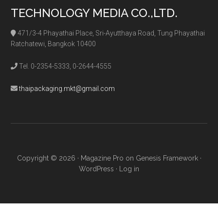
TECHNOLOGY MEDIA CO.,LTD.
471/3-4 Phayathai Place, Sri-Ayutthaya Road, Tung Phayathai
Ratchatewi, Bangkok 10400
Tel. 0-2354-5333, 0-2644-4555
thaipackaging.mkt@gmail.com
Copyright © 2026 ·
Magazine Pro
on
Genesis Framework
·
WordPress
·
Log in