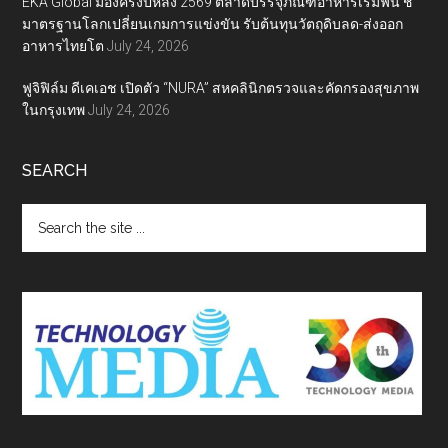
EKA Global มองครึ่งปีหลัง 2569 ตลาดบรรจุภัณฑ์อาหารเริ่มฟื้น ชี้
มาตรฐานโลกเปลี่ยนเกมการแข่งขัน รับต้นทุนวัตถุดิบลด-ส่งออก
อาหารไทยโต
July 24, 2026
ฟูจิฟิล์ม ดีเคเอช เปิดตัว “NURA” สหคลินิกตรวจและคัดกรองสุขภาพ
ในกรุงเทพ
July 24, 2026
SEARCH
Search
the
site
...