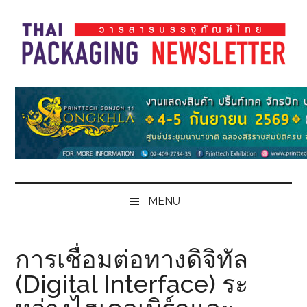
Skip
Skip
Skip
Skip
to
to
to
to
main
secondary
primary
footer
content
menu
sidebar
Thai
Thai
Pack
Pack
Magazine
Magazine
MENU
การเชื่อมต่อทางดิจิทัล
(Digital Interface) ระ