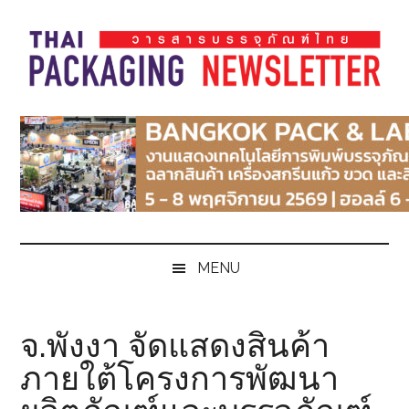
Skip
Skip
Skip
Skip
to
to
to
to
main
secondary
primary
footer
content
menu
sidebar
Thai
Thai
Pack
Pack
Magazine
Magazine
MENU
จ.พังงา จัดแสดงสินค้า
ภายใต้โครงการพัฒนา