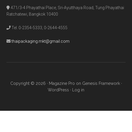
471/3-4 Phayathai Place, Sri-Ayutthaya Road, Tung Phayathai
Ratchatewi, Bangkok 10400
Tel. 0-2354-5333, 0-2644-4555
thaipackaging.mkt@gmail.com
Copyright © 2026 ·
Magazine Pro
on
Genesis Framework
·
WordPress
·
Log in