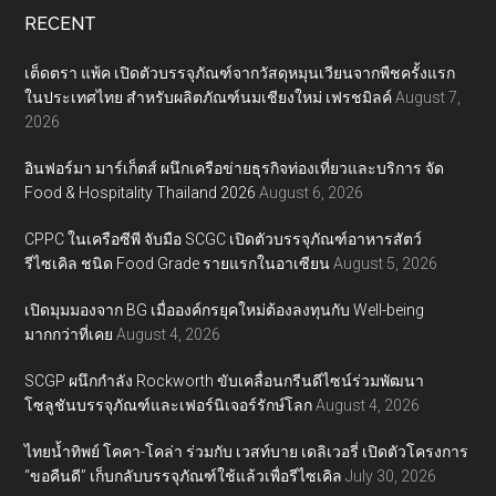
RECENT
เต็ดตรา แพ้ค เปิดตัวบรรจุภัณฑ์จากวัสดุหมุนเวียนจากพืชครั้งแรก
ในประเทศไทย สำหรับผลิตภัณฑ์นมเชียงใหม่ เฟรชมิลค์
August 7,
2026
อินฟอร์มา มาร์เก็ตส์ ผนึกเครือข่ายธุรกิจท่องเที่ยวและบริการ จัด
Food & Hospitality Thailand 2026
August 6, 2026
CPPC ในเครือซีพี จับมือ SCGC เปิดตัวบรรจุภัณฑ์อาหารสัตว์
รีไซเคิล ชนิด Food Grade รายแรกในอาเซียน
August 5, 2026
เปิดมุมมองจาก BG เมื่อองค์กรยุคใหม่ต้องลงทุนกับ Well-being
มากกว่าที่เคย
August 4, 2026
SCGP ผนึกกำลัง Rockworth ขับเคลื่อนกรีนดีไซน์ร่วมพัฒนา
โซลูชันบรรจุภัณฑ์และเฟอร์นิเจอร์รักษ์โลก
August 4, 2026
ไทยน้ำทิพย์ โคคา-โคล่า ร่วมกับ เวสท์บาย เดลิเวอรี่ เปิดตัวโครงการ
“ขอคืนดี” เก็บกลับบรรจุภัณฑ์ใช้แล้วเพื่อรีไซเคิล
July 30, 2026