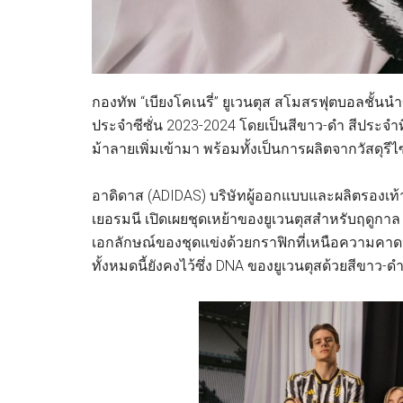
กองทัพ “เบียงโคเนรี่” ยูเวนตุส สโมสรฟุตบอลชั้นนำ
ประจำซีซั่น 2023-2024 โดยเป็นสีขาว-ดำ สีประจำท
ม้าลายเพิ่มเข้ามา พร้อมทั้งเป็นการผลิตจากวัสดุรี
อาดิดาส (ADIDAS) บริษัทผู้ออกแบบและผลิตรองเท้า 
เยอรมนี เปิดเผยชุดเหย้าของยูเวนตุสสำหรับฤดูก
เอกลักษณ์ของชุดแข่งด้วยกราฟิกที่เหนือความคา
ทั้งหมดนี้ยังคงไว้ซึ่ง DNA ของยูเวนตุสด้วยสีขาว-ด