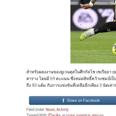
สำหรับผลงงานของยูเวนตุสในศึกกัลโช เซเรียอา ฤดูกา
ตาราง โดยมี 69 คะแนน ซึ่งหมดสิทธิ์คว้าแชมป์เป็น
ถึง 83 แต้ม กับการแข่งขันที่เหลืออีกเพียง 3 นัดเท่าน
Share on Facebook
Filed Under:
News
,
Activity
Tagged With:
รีไซเคิล
,
ยูเวนตุส
,
juventus
,
ฟุตบอล