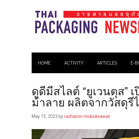
Skip
Skip
Skip
Skip
to
to
to
to
main
secondary
primary
footer
content
menu
sidebar
Thai
Thai
Pack
Pack
Magazine
HOME
ACTIVITY
ARTICLES
E-B
Magazine
ดูดีมีสไลต์ “ยูเวนตุส” 
ม้าลาย ผลิตจากวัสดุร
May 15, 2023
by
rachanon muksiksawat