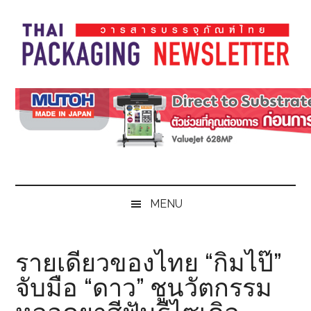
Skip
Skip
Skip
Skip
to
to
to
to
main
secondary
primary
footer
content
menu
sidebar
Thai
Thai
Pack
Pack
Magazine
Magazine
MENU
รายเดียวของไทย “กิมไป๊”
จับมือ “ดาว” ชูนวัตกรรม