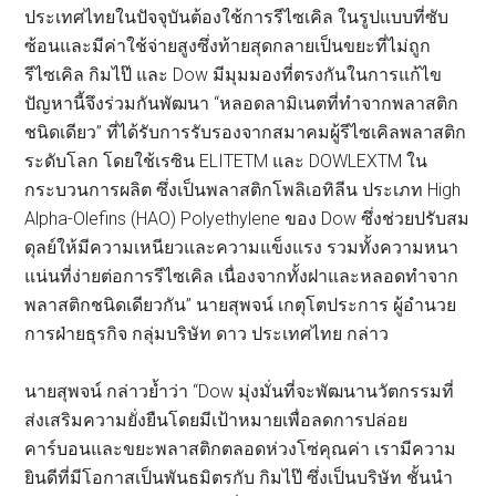
ประเทศไทยในปัจจุบันต้องใช้การรีไซเคิล ในรูปแบบที่ซับ
ซ้อนและมีค่าใช้จ่ายสูงซึ่งท้ายสุดกลายเป็นขยะที่ไม่ถูก
รีไซเคิล กิมไป๊ และ Dow มีมุมมองที่ตรงกันในการแก้ไข
ปัญหานี้จึงร่วมกันพัฒนา “หลอดลามิเนตที่ทำจากพลาสติก
ชนิดเดียว” ที่ได้รับการรับรองจากสมาคมผู้รีไซเคิลพลาสติก
ระดับโลก โดยใช้เรซิน ELITETM และ DOWLEXTM ใน
กระบวนการผลิต ซึ่งเป็นพลาสติกโพลิเอทิลีน ประเภท High
Alpha-Olefins (HAO) Polyethylene ของ Dow ซึ่งช่วยปรับสม
ดุลย์ให้มีความเหนียวและความแข็งแรง รวมทั้งความหนา
แน่นที่ง่ายต่อการรีไซเคิล เนื่องจากทั้งฝาและหลอดทำจาก
พลาสติกชนิดเดียวกัน” นายสุพจน์ เกตุโตประการ ผู้อำนวย
การฝ่ายธุรกิจ กลุ่มบริษัท ดาว ประเทศไทย กล่าว
นายสุพจน์ กล่าวย้ำว่า “Dow มุ่งมั่นที่จะพัฒนานวัตกรรมที่
ส่งเสริมความยั่งยืนโดยมีเป้าหมายเพื่อลดการปล่อย
คาร์บอนและขยะพลาสติกตลอดห่วงโซ่คุณค่า เรามีความ
ยินดีที่มีโอกาสเป็นพันธมิตรกับ กิมไป๊ ซึ่งเป็นบริษัท ชั้นนำ