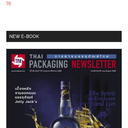
ไป๊
Primary
NEW E-BOOK
Sidebar