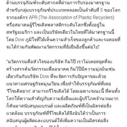
ด้านบรรจุภัณฑ์ระดับสากลที่ผ่านการรับรองมาตรฐาน
สำหรับกลุ่มบรรจุภัณฑ์ประเภทหลอดเป็นลำดับที่ 5 ของโลก
จากองค์กร APR (The Association of Plastic Recyclers)
หรือสมาคมผู้รีไซเคิลพลาสติกระดับโลกซึ่งตั้งอยู่ใน
สหรัฐอเมริกา และเป็นบริษัทเดียวในไทยที่ได้มาตรฐานนี้
โดย Dow ภูมิใจที่ได้เห็นความสำเร็จของลูกค้าและรอคอยที่
จะได้ร่วมกันพัฒนานวัตกรรมที่ยั่งยืนยิ่งขึ้นต่อไป”
“นวัตกรรมคือหัวใจของบริษัท กิมไป๊ เราไม่เคยหยุดที่จะ
สร้างสรรค์นวัตกรรมเพื่ออนาคต กิมไป๊มีความมุ่งมั่นเช่น
เดียวกันกับบริษัท Dow ที่จะจัดการกับปัญหาขยะด้วย
แนวทางเศรษฐกิจหมุนเวียน เพื่อทำให้บรรจุภัณฑ์ที่เคย
‘รีไซเคิลยาก’ สามารถรีไซเคิลได้ โดยเฉพาะขณะนี้ ที่คนทั้ง
โลกให้ความสำคัญกับความยั่งยืนและผู้บริโภคจำนวนมาก
ก็หันมาสนับสนุนแบรนด์ และผลิตภัณฑ์ที่เป็นมิตรต่อสิ่ง
แวดล้อม บรรจุภัณฑ์ที่รีไซเคิลได้จึงนับได้ว่าเป็นการ
สนับสนุนผู้ผลิตและแบรนด์ให้เพิ่มความเป็นมิตรต่อสิ่ง