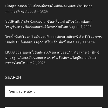
เปิดมุมมองจาก BG เมื่อองค์กรยุคใหม่ต้องลงทุนกับ Well-being
มากกว่าที่เคย
August 4, 2026
SCGP ผนึกกำลัง Rockworth ขับเคลื่อนกรีนดีไซน์ร่วมพัฒนา
โซลูชันบรรจุภัณฑ์และเฟอร์นิเจอร์รักษ์โลก
August 4, 2026
ไทยน้ำทิพย์ โคคา-โคล่า ร่วมกับ เวสท์บาย เดลิเวอรี่ เปิดตัวโครงการ
“ขอคืนดี” เก็บกลับบรรจุภัณฑ์ใช้แล้วเพื่อรีไซเคิล
July 30, 2026
EKA Global มองครึ่งปีหลัง 2569 ตลาดบรรจุภัณฑ์อาหารเริ่มฟื้น ชี้
มาตรฐานโลกเปลี่ยนเกมการแข่งขัน รับต้นทุนวัตถุดิบลด-ส่งออก
อาหารไทยโต
July 24, 2026
SEARCH
Search
the
site
...