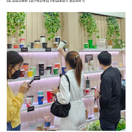
ณ อิมแพ็ค เอ็กซิบิชั่น เซ็นเตอร์ ฮอลล์ 8