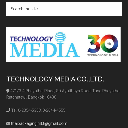
Search
the
site
...
TECHNOLOGY MEDIA CO.,LTD.
471/3-4 Phayathai Place, Sri-Ayutthaya Road, Tung Phayathai
Ratchatewi, Bangkok 10400
Tel. 0-2354-5333, 0-2644-4555
thaipackaging.mkt@gmail.com