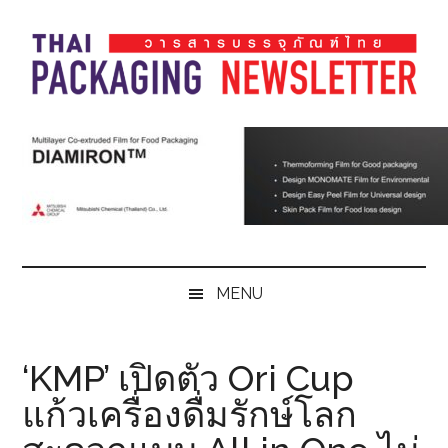
Skip
Skip
Skip
Skip
to
to
to
to
main
secondary
primary
footer
content
menu
sidebar
Thai
Thai
Pack
Pack
Magazine
Magazine
MENU
‘KMP’ เปิดตัว Ori Cup
แก้วเครื่องดื่มรักษ์โลก