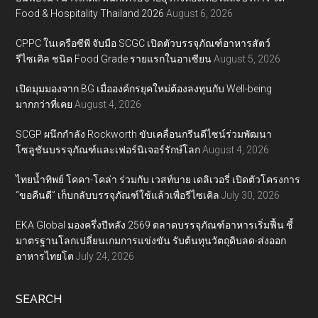
Food & Hospitality Thailand 2026
August 6, 2026
CPPC ในเครือซีพี จับมือ SCGC เปิดตัวบรรจุภัณฑ์อาหารสัตว์
รีไซเคิล ชนิด Food Grade รายแรกในอาเซียน
August 5, 2026
เปิดมุมมองจาก BG เมื่อองค์กรยุคใหม่ต้องลงทุนกับ Well-being
มากกว่าที่เคย
August 4, 2026
SCGP ผนึกกำลัง Rockworth ขับเคลื่อนกรีนดีไซน์ร่วมพัฒนา
โซลูชันบรรจุภัณฑ์และเฟอร์นิเจอร์รักษ์โลก
August 4, 2026
ไทยน้ำทิพย์ โคคา-โคล่า ร่วมกับ เวสท์บาย เดลิเวอรี่ เปิดตัวโครงการ
“ขอคืนดี” เก็บกลับบรรจุภัณฑ์ใช้แล้วเพื่อรีไซเคิล
July 30, 2026
EKA Global มองครึ่งปีหลัง 2569 ตลาดบรรจุภัณฑ์อาหารเริ่มฟื้น ชี้
มาตรฐานโลกเปลี่ยนเกมการแข่งขัน รับต้นทุนวัตถุดิบลด-ส่งออก
อาหารไทยโต
July 24, 2026
SEARCH