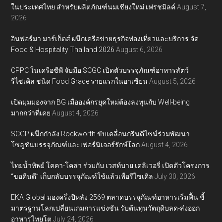
ในประเทศไทย สำหรับผลิตภัณฑ์นมเชียงใหม่ เฟรชมิลค์
August 7,
2026
อินฟอร์มา มาร์เก็ตส์ ผนึกเครือข่ายธุรกิจท่องเที่ยวและบริการ จัด
Food & Hospitality Thailand 2026
August 6, 2026
CPPC ในเครือซีพี จับมือ SCGC เปิดตัวบรรจุภัณฑ์อาหารสัตว์
รีไซเคิล ชนิด Food Grade รายแรกในอาเซียน
August 5, 2026
เปิดมุมมองจาก BG เมื่อองค์กรยุคใหม่ต้องลงทุนกับ Well-being
มากกว่าที่เคย
August 4, 2026
SCGP ผนึกกำลัง Rockworth ขับเคลื่อนกรีนดีไซน์ร่วมพัฒนา
โซลูชันบรรจุภัณฑ์และเฟอร์นิเจอร์รักษ์โลก
August 4, 2026
ไทยน้ำทิพย์ โคคา-โคล่า ร่วมกับ เวสท์บาย เดลิเวอรี่ เปิดตัวโครงการ
“ขอคืนดี” เก็บกลับบรรจุภัณฑ์ใช้แล้วเพื่อรีไซเคิล
July 30, 2026
EKA Global มองครึ่งปีหลัง 2569 ตลาดบรรจุภัณฑ์อาหารเริ่มฟื้น ชี้
มาตรฐานโลกเปลี่ยนเกมการแข่งขัน รับต้นทุนวัตถุดิบลด-ส่งออก
อาหารไทยโต
July 24, 2026