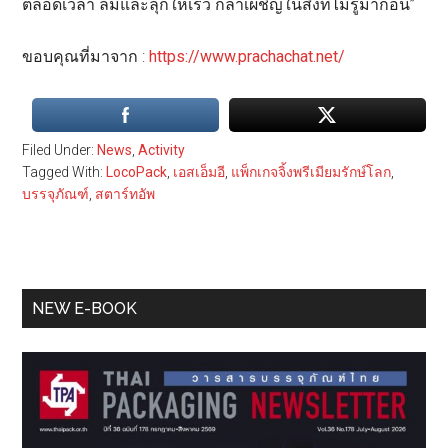
ตลอดเวลา ล้มและลุกให้เร็ว กล้าเผชิญในสิ่งที่ไม่รู้มาก่อน”
ขอบคุณที่มาจาก :
https://www.prachachat.net/
Filed Under:
News
,
Activity
Tagged With:
LocoPack
,
เอสเอ็มอี
,
แพ็กเกจจิ้งพรีเมียมรักษ์โลก
,
บรรจุภัณฑ์
,
สตาร์ทอัพ
Primary
NEW E-BOOK
Sidebar