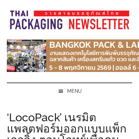
Skip
Skip
Skip
Skip
to
to
to
to
main
secondary
primary
footer
content
menu
sidebar
Thai
Thai
Pack
Pack
Magazine
Magazine
MENU
‘LocoPack’ เนรมิต
แพลตฟอร์มออกแบบแพ็ก