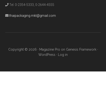
Tel. 0-2354-5333, 0-2644-4555
thaipackaging.mkt@gmail.com
Copyright © 2026 ·
Magazine Pro
on
Genesis Framework
·
WordPress
·
Log in