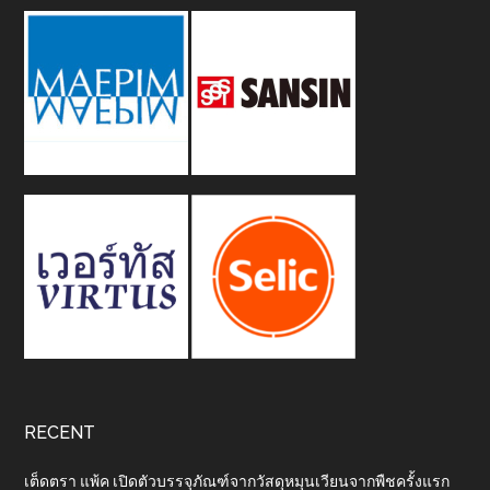
RECENT
เต็ดตรา แพ้ค เปิดตัวบรรจุภัณฑ์จากวัสดุหมุนเวียนจากพืชครั้งแรก