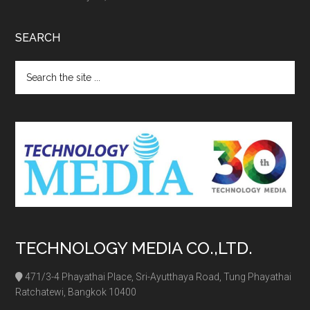
SEARCH
Search
the
site
...
TECHNOLOGY MEDIA CO.,LTD.
471/3-4 Phayathai Place, Sri-Ayutthaya Road, Tung Phayathai
Ratchatewi, Bangkok 10400