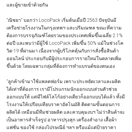
และผู้ขายเข้าด้วยกัน
“ณิชยา” บอกว่า LocoPack เริ่มต้นเมื่อปี 2563 ปัจจุบันมี
เครือข่ายโรงงานในกรุงเทพฯ และปริมณฑล ขณะที่ความ
ต้องการบรรจุภัณฑ์โดยรวมของประเทศเพิ่มขึ้นเฉลี่ย 2.1%
ต่อปี และพบว่ามีผู้ใช้ LocoPack เพิ่มขึ้น 50% แม้ในช่วงโค
วิด-19 ที่ผ่านมา เนื่องจากผู้บริโภคคุ้นกับการสั่งซื้อสินค้า
ออนไลน์ ประกอบกับมีผู้ประกอบการรายใหม่ในตลาดเพิ่ม
ขึ้นด้วย โดยเฉพาะกลุ่มที่ต้องการทำแบรนด์ของตนเอง
“ลูกค้าเข้ามาใช้แพลตฟอร์ม เพราะประหยัดเวลาและผลิต
ได้เท่าที่ต้องการ เรามีโปรแกรมนักออกแบบส่วนตัวช่วย
ออกแบบให้ แค่มีไฟล์โลโก้อย่างเดียวก็ออกแบบได้แล้ว ทั้งมี
โรงงานให้เปรียบเทียบราคาอัตโนมัติ ติดตามขั้นตอนการ
ผลิตได้ เหมือนมีทีมช่วยผลิต และควบคุมงบฯ ไม่ว่าสินค้าจะ
เป็นอาหารสำเร็จรูป อาหารปรุงสุก เครื่องสำอาง เสื้อผ้า
แฟชั่น ของใช้ กล่องไปรษณีย์ ฯลฯ หรือแม้แต่ป้ายราคา