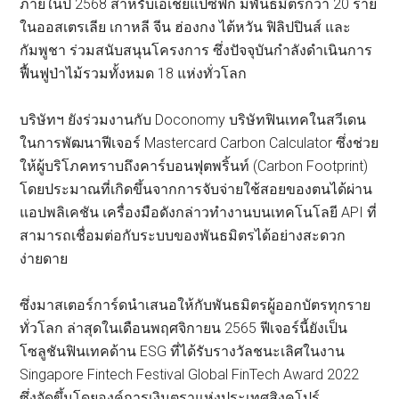
ภายในปี 2568 สำหรับเอเชียแปซิฟิก มีพันธมิตรกว่า 20 ราย
ในออสเตรเลีย เกาหลี จีน ฮ่องกง ไต้หวัน ฟิลิปปินส์ และ
กัมพูชา ร่วมสนับสนุนโครงการ ซึ่งปัจจุบันกำลังดำเนินการ
ฟื้นฟูป่าไม้รวมทั้งหมด 18 แห่งทั่วโลก
บริษัทฯ ยังร่วมงานกับ Doconomy บริษัทฟินเทคในสวีเดน
ในการพัฒนาฟีเจอร์ Mastercard Carbon Calculator ซึ่งช่วย
ให้ผู้บริโภคทราบถึงคาร์บอนฟุตพริ้นท์ (Carbon Footprint)
โดยประมาณที่เกิดขึ้นจากการจับจ่ายใช้สอยของตนได้ผ่าน
แอปพลิเคชัน เครื่องมือดังกล่าวทำงานบนเทคโนโลยี API ที่
สามารถเชื่อมต่อกับระบบของพันธมิตรได้อย่างสะดวก
ง่ายดาย
ซึ่งมาสเตอร์การ์ดนำเสนอให้กับพันธมิตรผู้ออกบัตรทุกราย
ทั่วโลก ล่าสุดในเดือนพฤศจิกายน 2565 ฟีเจอร์นี้ยังเป็น
โซลูชันฟินเทคด้าน ESG ที่ได้รับรางวัลชนะเลิศในงาน
Singapore Fintech Festival Global FinTech Award 2022
ซึ่งจัดขึ้นโดยองค์การเงินตราแห่งประเทศสิงคโปร์