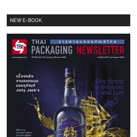
Primary
NEW E-BOOK
Sidebar