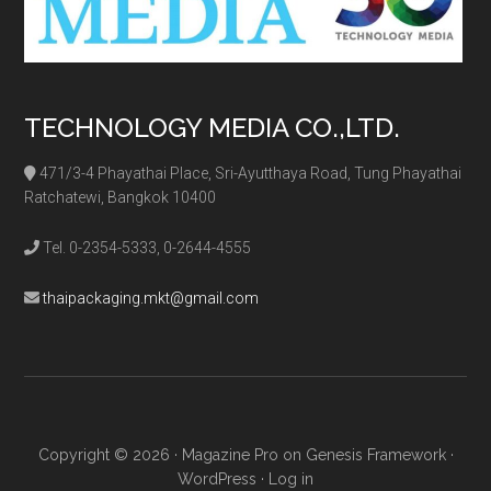
TECHNOLOGY MEDIA CO.,LTD.
471/3-4 Phayathai Place, Sri-Ayutthaya Road, Tung Phayathai
Ratchatewi, Bangkok 10400
Tel. 0-2354-5333, 0-2644-4555
thaipackaging.mkt@gmail.com
Copyright © 2026 ·
Magazine Pro
on
Genesis Framework
·
WordPress
·
Log in