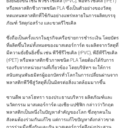
ยั่งยืนยิ่งขึ้น เช่น พีวีซีรีไซเคิล (rPVC), พีอีทีรีไซเคิล (rPET)
หรือพลาสติกชีวภาพชนิด PLA ซึ่งเป็นตัวอย่างของวัสดุ
ทดแทนพลาสติกที่ใช้กันอย่างแพร่หลายในการผลิตบรรจุ
ภัณฑ์ วัสดุก่อสร้าง และขวดรีไซเคิล
ซึ่งถือเป็นครั้งแรกในธุรกิจเครือข่ายการชำระเงิน โดยบัตร
ที่ผลิตขึ้นใหม่ทั้งหมดของมาสเตอร์การ์ด จะผลิตจากวัสดุที่
มีความยั่งยืนยิ่งขึ้น เช่น พีวีซีรีไซเคิล (rPVC), พีอีทีรีไซเคิล
(rPET) หรือพลาสติกชีวภาพชนิด PLA โดยต้องได้รับการ
รองรับจากหน่วยงานที่เกี่ยวข้อง โดยบริษัทฯ จะให้การ
สนับสนุนพันธมิตรผู้ออกบัตรทั่วโลกในการเปลี่ยนผ่านจาก
พลาสติกพีวีซีสู่วัสดุที่เป็นมิตรต่อสิ่งแวดล้อมมากขึ้น
ซานดีพ มาลโฮทรา รองประธานบริหาร ผลิตภัณฑ์และ
นวัตกรรม มาสเตอร์การ์ด เอเชีย-แปซิฟิก กล่าวว่าวิกฤต
พลาสติกเป็นหนึ่งในปัญหาสำคัญของโลก ซึ่งทุกคนใน
สังคมต้องร่วมกันแก้ไข แต่การแก้ไขปัญหาดังกล่าวขาด
การร่วมมือซึ่งกันและกัน มาสเตอร์การ์ดจึงมุ่งประสาน