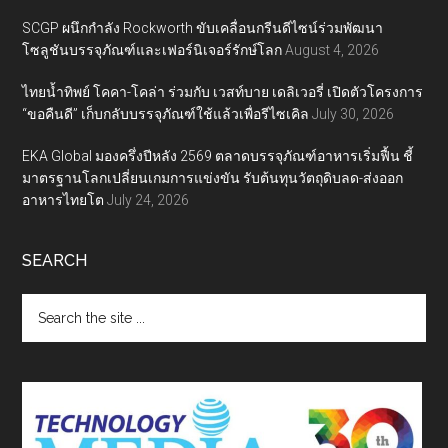
SCGP ผนึกกำลัง Rockworth ขับเคลื่อนกรีนดีไซน์ร่วมพัฒนา
โซลูชันบรรจุภัณฑ์และเฟอร์นิเจอร์รักษ์โลก
August 4, 2026
ไทยน้ำทิพย์ โคคา-โคล่า ร่วมกับ เวสท์บาย เดลิเวอรี่ เปิดตัวโครงการ
“ขอคืนดี” เก็บกลับบรรจุภัณฑ์ใช้แล้วเพื่อรีไซเคิล
July 30, 2026
EKA Global มองครึ่งปีหลัง 2569 ตลาดบรรจุภัณฑ์อาหารเริ่มฟื้น ชี้
มาตรฐานโลกเปลี่ยนเกมการแข่งขัน รับต้นทุนวัตถุดิบลด-ส่งออก
อาหารไทยโต
July 24, 2026
SEARCH
Search
the
site
...