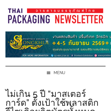
Skip
Skip
Skip
Skip
to
to
to
to
main
secondary
primary
footer
content
menu
sidebar
Thai
Thai
Pack
Pack
Magazine
Magazine
MENU
ไม่เกิน 5 ปี “มาสเตอร์
การ์ด” ตั้งเป้าใช้พลาสติก