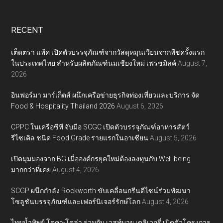
RECENT
เต็ดตรา แพ้ค เปิดตัวบรรจุภัณฑ์จากวัสดุหมุนเวียนจากพืชครั้งแรก
ในประเทศไทย สำหรับผลิตภัณฑ์นมเชียงใหม่ เฟรชมิลค์
August 7,
2026
อินฟอร์มา มาร์เก็ตส์ ผนึกเครือข่ายธุรกิจท่องเที่ยวและบริการ จัด
Food & Hospitality Thailand 2026
August 6, 2026
CPPC ในเครือซีพี จับมือ SCGC เปิดตัวบรรจุภัณฑ์อาหารสัตว์
รีไซเคิล ชนิด Food Grade รายแรกในอาเซียน
August 5, 2026
เปิดมุมมองจาก BG เมื่อองค์กรยุคใหม่ต้องลงทุนกับ Well-being
มากกว่าที่เคย
August 4, 2026
SCGP ผนึกกำลัง Rockworth ขับเคลื่อนกรีนดีไซน์ร่วมพัฒนา
โซลูชันบรรจุภัณฑ์และเฟอร์นิเจอร์รักษ์โลก
August 4, 2026
ไทยน้ำทิพย์ โคคา-โคล่า ร่วมกับ เวสท์บาย เดลิเวอรี่ เปิดตัวโครงการ