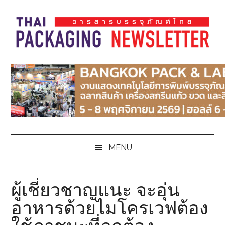
Skip
Skip
Skip
Skip
to
to
to
to
main
secondary
primary
footer
content
menu
sidebar
Thai
Thai
Pack
Pack
Magazine
Magazine
MENU
ผู้เชี่ยวชาญแนะ จะอุ่น
อาหารด้วยไมโครเวฟต้อง