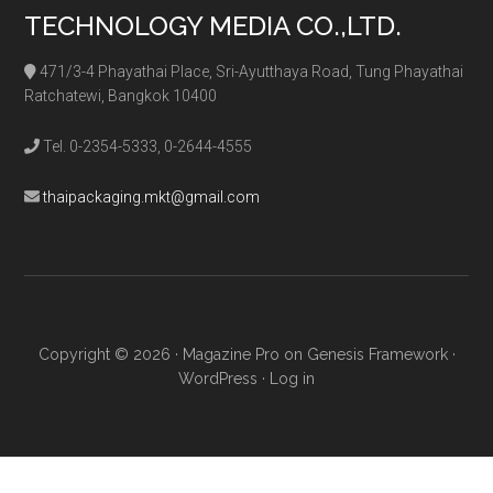
TECHNOLOGY MEDIA CO.,LTD.
471/3-4 Phayathai Place, Sri-Ayutthaya Road, Tung Phayathai
Ratchatewi, Bangkok 10400
Tel. 0-2354-5333, 0-2644-4555
thaipackaging.mkt@gmail.com
Copyright © 2026 ·
Magazine Pro
on
Genesis Framework
·
WordPress
·
Log in