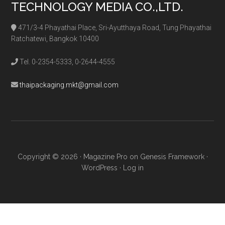
TECHNOLOGY MEDIA CO.,LTD.
471/3-4 Phayathai Place, Sri-Ayutthaya Road, Tung Phayathai
Ratchatewi, Bangkok 10400
Tel. 0-2354-5333, 0-2644-4555
thaipackaging.mkt@gmail.com
Copyright © 2026 ·
Magazine Pro
on
Genesis Framework
·
WordPress
·
Log in