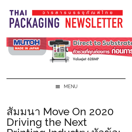
Skip
Skip
Skip
Skip
to
to
to
to
main
secondary
primary
footer
content
menu
sidebar
Thai
Thai
Pack
Pack
Magazine
Magazine
MENU
สัมมนา Move On 2020
Driving the Next