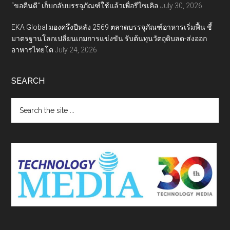
“ขอคืนดี” เก็บกลับบรรจุภัณฑ์ใช้แล้วเพื่อรีไซเคิล
July 30, 2026
EKA Global มองครึ่งปีหลัง 2569 ตลาดบรรจุภัณฑ์อาหารเริ่มฟื้น ชี้
มาตรฐานโลกเปลี่ยนเกมการแข่งขัน รับต้นทุนวัตถุดิบลด-ส่งออก
อาหารไทยโต
July 24, 2026
SEARCH
Search
the
site
...