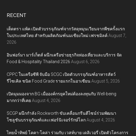
RECENT
เต็ดตรา แพ้ค เปิดตัวบรรจุภัณฑ์จากวัสดุหมุนเวียนจากพืชครั้งแรก
ในประเทศไทย สำหรับผลิตภัณฑ์นมเชียงใหม่ เฟรชมิลค์
August 7,
2026
อินฟอร์มา มาร์เก็ตส์ ผนึกเครือข่ายธุรกิจท่องเที่ยวและบริการ จัด
Food & Hospitality Thailand 2026
August 6, 2026
CPPC ในเครือซีพี จับมือ SCGC เปิดตัวบรรจุภัณฑ์อาหารสัตว์
รีไซเคิล ชนิด Food Grade รายแรกในอาเซียน
August 5, 2026
เปิดมุมมองจาก BG เมื่อองค์กรยุคใหม่ต้องลงทุนกับ Well-being
มากกว่าที่เคย
August 4, 2026
SCGP ผนึกกำลัง Rockworth ขับเคลื่อนกรีนดีไซน์ร่วมพัฒนา
โซลูชันบรรจุภัณฑ์และเฟอร์นิเจอร์รักษ์โลก
August 4, 2026
ไทยน้ำทิพย์ โคคา-โคล่า ร่วมกับ เวสท์บาย เดลิเวอรี่ เปิดตัวโครงการ