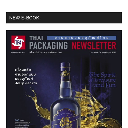
Primary
NEW E-BOOK
Sidebar