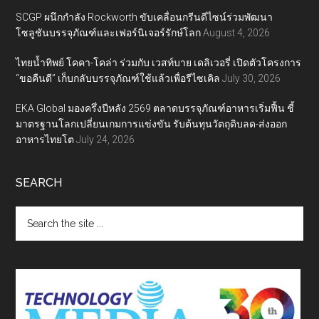
SCGP ผนึกกำลัง Rockworth ขับเคลื่อนกรีนดีไซน์ร่วมพัฒนา
โซลูชันบรรจุภัณฑ์และเฟอร์นิเจอร์รักษ์โลก
August 4, 2026
ไทยน้ำทิพย์ โคคา-โคล่า ร่วมกับ เวสท์บาย เดลิเวอรี่ เปิดตัวโครงการ
“ขอคืนดี” เก็บกลับบรรจุภัณฑ์ใช้แล้วเพื่อรีไซเคิล
July 30, 2026
EKA Global มองครึ่งปีหลัง 2569 ตลาดบรรจุภัณฑ์อาหารเริ่มฟื้น ชี้
มาตรฐานโลกเปลี่ยนเกมการแข่งขัน รับต้นทุนวัตถุดิบลด-ส่งออก
อาหารไทยโต
July 24, 2026
SEARCH
Search
the
site
...