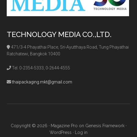
TECHNOLOGY MEDIA CO.,LTD.
471/3-4 Phayathai Place, Sri-Ayutthaya Road, Tung Phayathai
Ratchatewi, Bangkok 10400
Tel. 0-2354-5333, 0-2644-4555
thaipackaging.mkt@gmail.com
Copyright © 2026 ·
Magazine Pro
on
Genesis Framework
·
WordPress
·
Log in