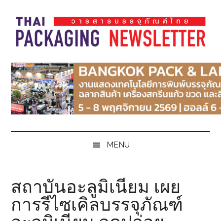
Skip
Skip
Skip
Skip
to
to
to
to
main
secondary
primary
footer
content
menu
sidebar
Thai
Thai
Pack
Pack
Magazine
Magazine
MENU
สถาบันอะลูมิเนียม เผย
การรีไซเคิลบรรจุภัณฑ์