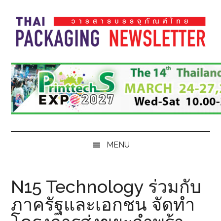
Skip
Skip
Skip
Skip
to
to
to
to
main
secondary
primary
footer
content
menu
sidebar
Thai
Thai
Pack
Pack
Magazine
Magazine
MENU
N15 Technology ร่วมกับ
ภาครัฐและเอกชน จัดทำ