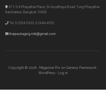
471/3-4 Phayathai Place, Sri-Ayutthaya Road, Tung Phayathai
Ratchatewi, Bangkok 10400
Tel. 0-2354-5333, 0-2644-4555
thaipackaging.mkt@gmail.com
Copyright © 2026 ·
Magazine Pro
on
Genesis Framework
·
WordPress
·
Log in