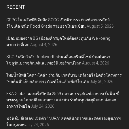
RECENT
CPPC ในเครือซีพี จับมือ SCGC เปิดตัวบรรจุภัณฑ์อาหารสัตว์
รีไซเคิล ชนิด Food Grade รายแรกในอาเซียน
August 5, 2026
เปิดมุมมองจาก BG เมื่อองค์กรยุคใหม่ต้องลงทุนกับ Well-being
มากกว่าที่เคย
August 4, 2026
SCGP ผนึกกำลัง Rockworth ขับเคลื่อนกรีนดีไซน์ร่วมพัฒนา
โซลูชันบรรจุภัณฑ์และเฟอร์นิเจอร์รักษ์โลก
August 4, 2026
ไทยน้ำทิพย์ โคคา-โคล่า ร่วมกับ เวสท์บาย เดลิเวอรี่ เปิดตัวโครงการ
“ขอคืนดี” เก็บกลับบรรจุภัณฑ์ใช้แล้วเพื่อรีไซเคิล
July 30, 2026
EKA Global มองครึ่งปีหลัง 2569 ตลาดบรรจุภัณฑ์อาหารเริ่มฟื้น ชี้
มาตรฐานโลกเปลี่ยนเกมการแข่งขัน รับต้นทุนวัตถุดิบลด-ส่งออก
อาหารไทยโต
July 24, 2026
ฟูจิฟิล์ม ดีเคเอช เปิดตัว “NURA” สหคลินิกตรวจและคัดกรองสุขภาพ
ในกรุงเทพ
July 24, 2026