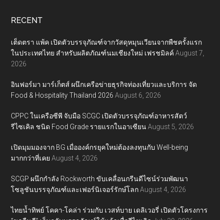
RECENT
เต็ดตรา แพ้ค เปิดตัวบรรจุภัณฑ์จากวัสดุหมุนเวียนจากพืชครั้งแรก
ในประเทศไทย สำหรับผลิตภัณฑ์นมเชียงใหม่ เฟรชมิลค์
August 7,
2026
อินฟอร์มา มาร์เก็ตส์ ผนึกเครือข่ายธุรกิจท่องเที่ยวและบริการ จัด
Food & Hospitality Thailand 2026
August 6, 2026
CPPC ในเครือซีพี จับมือ SCGC เปิดตัวบรรจุภัณฑ์อาหารสัตว์
รีไซเคิล ชนิด Food Grade รายแรกในอาเซียน
August 5, 2026
เปิดมุมมองจาก BG เมื่อองค์กรยุคใหม่ต้องลงทุนกับ Well-being
มากกว่าที่เคย
August 4, 2026
SCGP ผนึกกำลัง Rockworth ขับเคลื่อนกรีนดีไซน์ร่วมพัฒนา
โซลูชันบรรจุภัณฑ์และเฟอร์นิเจอร์รักษ์โลก
August 4, 2026
ไทยน้ำทิพย์ โคคา-โคล่า ร่วมกับ เวสท์บาย เดลิเวอรี่ เปิดตัวโครงการ