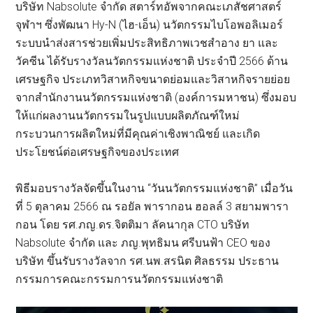
บริษัท Nabsolute จำกัด สตาร์ทอัพจากคณะเภสัชศาสตร์
จุฬาฯ ซึ่งพัฒนา Hy-N (ไฮ-เอ็น) นวัตกรรมไบโอพอลิเมอร์
ระบบนำส่งสารช่วยเพิ่มประสิทธิภาพเวชสำอาง ยา และ
วัคซีน ได้รับรางวัลนวัตกรรมแห่งชาติ ประจำปี 2566 ด้าน
เศรษฐกิจ ประเภทวิสาหกิจขนาดย่อมและวิสาหกิจรายย่อย
จากสำนักงานนวัตกรรมแห่งชาติ (องค์การมหาชน) ซึ่งมอบ
ให้แก่ผลงานนวัตกรรมในรูปแบบผลิตภัณฑ์ใหม่
กระบวนการผลิตใหม่ที่มีคุณค่าเชิงพาณิชย์ และเกิด
ประโยชน์ต่อเศรษฐกิจของประเทศ
พิธีมอบรางวัลจัดขึ้นในงาน “วันนวัตกรรมแห่งชาติ” เมื่อวัน
ที่ 5 ตุลาคม 2566 ณ รอยัล พารากอน ฮอลล์ 3 สยามพารา
กอน โดย รศ.ภญ.ดร.จิตติมา ลัคนากุล CTO บริษัท
Nabsolute จำกัด และ ภญ.พุทธิมน ศรีบนฟ้า CEO ของ
บริษัท ขึ้นรับรางวัลจาก รศ.นพ.สรนิต ศิลธรรม ประธาน
กรรมการคณะกรรมการนวัตกรรมแห่งชาติ