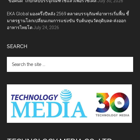
“ขอคืนดี” เก็บกลับบรรจุภัณฑ์ใช้แล้วเพื่อรีไซเคิล
July 30, 2026
EKA Global มองครึ่งปีหลัง 2569 ตลาดบรรจุภัณฑ์อาหารเริ่มฟื้น ชี้
มาตรฐานโลกเปลี่ยนเกมการแข่งขัน รับต้นทุนวัตถุดิบลด-ส่งออก
อาหารไทยโต
July 24, 2026
SEARCH
Search
the
site
...