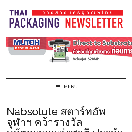
Skip
Skip
Skip
Skip
to
to
to
to
main
secondary
primary
footer
content
menu
sidebar
Thai
Thai
Pack
Pack
Magazine
Magazine
MENU
Nabsolute สตาร์ทอัพ
จุฬาฯ คว้ารางวัล