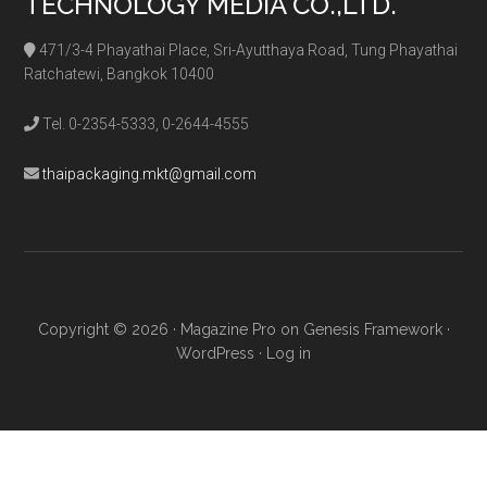
TECHNOLOGY MEDIA CO.,LTD.
471/3-4 Phayathai Place, Sri-Ayutthaya Road, Tung Phayathai
Ratchatewi, Bangkok 10400
Tel. 0-2354-5333, 0-2644-4555
thaipackaging.mkt@gmail.com
Copyright © 2026 ·
Magazine Pro
on
Genesis Framework
·
WordPress
·
Log in