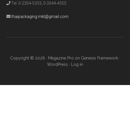
Tel. 0-2354-5333, 0-2644-4555
thaipackaging.mkt@gmail.com
Copyright © 2026 ·
Magazine Pro
on
Genesis Framework
·
WordPress
·
Log in