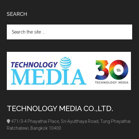
SEARCH
Search
the
site
...
TECHNOLOGY MEDIA CO.,LTD.
471/3-4 Phayathai Place, Sri-Ayutthaya Road, Tung Phayathai
Ratchatewi, Bangkok 10400