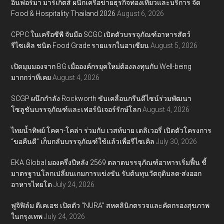
อินฟอร์มา มาร์เก็ตส์ ผนึกเครือข่ายธุรกิจท่องเที่ยวและบริการ จัด
Food & Hospitality Thailand 2026
August 6, 2026
CPPC ในเครือซีพี จับมือ SCGC เปิดตัวบรรจุภัณฑ์อาหารสัตว์
รีไซเคิล ชนิด Food Grade รายแรกในอาเซียน
August 5, 2026
เปิดมุมมองจาก BG เมื่อองค์กรยุคใหม่ต้องลงทุนกับ Well-being
มากกว่าที่เคย
August 4, 2026
SCGP ผนึกกำลัง Rockworth ขับเคลื่อนกรีนดีไซน์ร่วมพัฒนา
โซลูชันบรรจุภัณฑ์และเฟอร์นิเจอร์รักษ์โลก
August 4, 2026
ไทยน้ำทิพย์ โคคา-โคล่า ร่วมกับ เวสท์บาย เดลิเวอรี่ เปิดตัวโครงการ
“ขอคืนดี” เก็บกลับบรรจุภัณฑ์ใช้แล้วเพื่อรีไซเคิล
July 30, 2026
EKA Global มองครึ่งปีหลัง 2569 ตลาดบรรจุภัณฑ์อาหารเริ่มฟื้น ชี้
มาตรฐานโลกเปลี่ยนเกมการแข่งขัน รับต้นทุนวัตถุดิบลด-ส่งออก
อาหารไทยโต
July 24, 2026
ฟูจิฟิล์ม ดีเคเอช เปิดตัว “NURA” สหคลินิกตรวจและคัดกรองสุขภาพ
ในกรุงเทพ
July 24, 2026