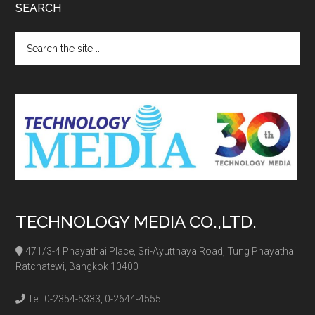
SEARCH
Search
the
site
...
TECHNOLOGY MEDIA CO.,LTD.
471/3-4 Phayathai Place, Sri-Ayutthaya Road, Tung Phayathai
Ratchatewi, Bangkok 10400
Tel. 0-2354-5333, 0-2644-4555