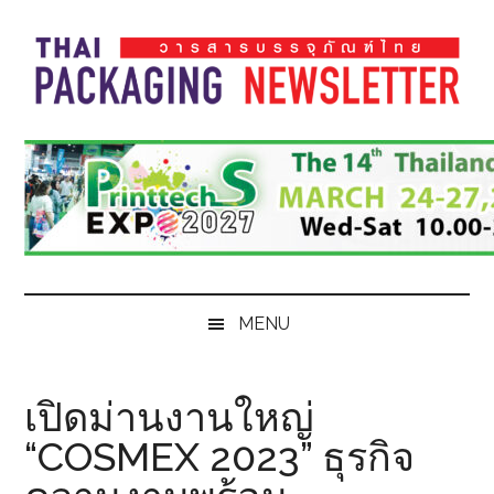
Skip
Skip
Skip
Skip
to
to
to
to
main
secondary
primary
footer
content
menu
sidebar
Thai
Thai
Pack
Pack
Magazine
Magazine
MENU
เปิดม่านงานใหญ่
“COSMEX 2023” ธุรกิจ