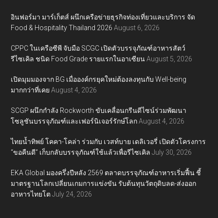
อินฟอร์มา มาร์เก็ตส์ ผนึกเครือข่ายธุรกิจท่องเที่ยวและบริการ จัด
Food & Hospitality Thailand 2026
August 6, 2026
CPPC ในเครือซีพี จับมือ SCGC เปิดตัวบรรจุภัณฑ์อาหารสัตว์
รีไซเคิล ชนิด Food Grade รายแรกในอาเซียน
August 5, 2026
เปิดมุมมองจาก BG เมื่อองค์กรยุคใหม่ต้องลงทุนกับ Well-being
มากกว่าที่เคย
August 4, 2026
SCGP ผนึกกำลัง Rockworth ขับเคลื่อนกรีนดีไซน์ร่วมพัฒนา
โซลูชันบรรจุภัณฑ์และเฟอร์นิเจอร์รักษ์โลก
August 4, 2026
ไทยน้ำทิพย์ โคคา-โคล่า ร่วมกับ เวสท์บาย เดลิเวอรี่ เปิดตัวโครงการ
“ขอคืนดี” เก็บกลับบรรจุภัณฑ์ใช้แล้วเพื่อรีไซเคิล
July 30, 2026
EKA Global มองครึ่งปีหลัง 2569 ตลาดบรรจุภัณฑ์อาหารเริ่มฟื้น ชี้
มาตรฐานโลกเปลี่ยนเกมการแข่งขัน รับต้นทุนวัตถุดิบลด-ส่งออก
อาหารไทยโต
July 24, 2026