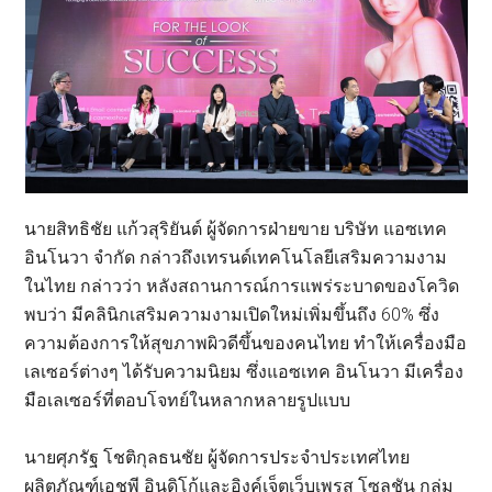
นายสิทธิชัย แก้วสุริยันต์ ผู้จัดการฝ่ายขาย บริษัท แอซเทค
อินโนวา จำกัด กล่าวถึงเทรนด์เทคโนโลยีเสริมความงาม
ในไทย กล่าวว่า หลังสถานการณ์การแพร่ระบาดของโควิด
พบว่า มีคลินิกเสริมความงามเปิดใหม่เพิ่มขึ้นถึง 60% ซึ่ง
ความต้องการให้สุขภาพผิวดีขึ้นของคนไทย ทำให้เครื่องมือ
เลเซอร์ต่างๆ ได้รับความนิยม ซึ่งแอซเทค อินโนวา มีเครื่อง
มือเลเซอร์ที่ตอบโจทย์ในหลากหลายรูปแบบ
นายศุภรัฐ โชติกุลธนชัย ผู้จัดการประจำประเทศไทย
ผลิตภัณฑ์เอชพี อินดิโก้และอิงค์เจ็ตเว็บเพรส โซลูชัน กลุ่ม