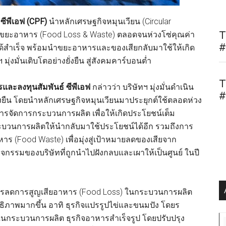
อ
ซีพีเอฟ (CPF)
นำหลักเศรษฐกิจหมุนเวียน (Circular
T
ดขยะอาหาร (Food Loss & Waste) ตลอดจนห่วงโซ่คุณค่า
#
ำเร็จ พร้อมนำขยะอาหารและของเสียกลับมาใช้ให้เกิด
ุ่งมั่นเติบโตอย่างยั่งยืน สู่สังคมคาร์บอนต่ำ
T
รและลงทุนสัมพันธ์ ซีพีเอฟ
กล่าวว่า บริษัทฯ มุ่งมั่นดำเนิน
#
่งยืน โดยนำหลักเศรษฐกิจหมุนเวียนมาประยุกต์ใช้ตลอดห่วง
 การจัดการกระบวนการผลิต เพื่อให้เกิดประโยชน์เต็ม
กระบวนการผลิตให้นำกลับมาใช้ประโยชน์ได้อีก รวมถึงการ
 (Food Waste) เพื่อมุ่งสู่เป้าหมายลดของเสียจาก
รมของบริษัทที่ถูกนำไปฝังกลบและเผาให้เป็นศูนย์ ในปี
รงการลดการสูญเสียอาหาร (Food Loss) ในกระบวนการผลิต
ิทธิภาพมากขึ้น อาทิ ธุรกิจแปรรูปไข่และขนมปัง โดยร
ยในกระบวนการผลิต ธุรกิจอาหารสำเร็จรูป โดยปรับปรุง