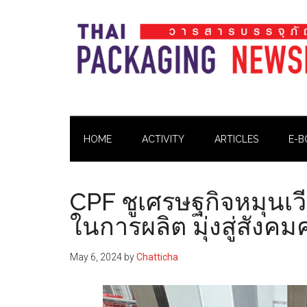
Skip
Skip
Skip
Skip
to
to
to
to
main
secondary
primary
footer
content
menu
sidebar
Thai
Thai
Pack
Pack
Magazine
HOME
ACTIVITY
ARTICLES
E-B
Magazine
CPF ชูเศรษฐกิจหมุนเ
ในการผลิต มุ่งสู่สังค
May 6, 2024
by
Chatticha