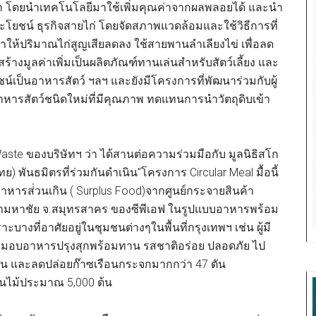
น้ำ โดยนำเทคโนโลยีมาใช้เพิ่มคุณค่าจากผลพลอยได้ และนำ
ระโยชน์ ธุรกิจสายไก่ โดยจัดสภาพแวดล้อมและใช้วิธีการที่
ทำให้ปริมาณไก่สูญเสียลดลง ใช้สายพานลำเลียงไข่ เพื่อลด
ร้างมูลค่าเพิ่มเป็นผลิตภัณฑ์ทานเล่นสำหรับสัตว์เลี้ยง และ
ชน์เป็นอาหารสัตว์ ฯลฯ และยังมีโครงการที่พัฒนาร่วมกับผู้
หารสัตว์ชนิดใหม่ที่มีคุณภาพ ทดแทนการนำวัตถุดิบเข้า
ste ของบริษัทฯ ว่า ได้สานต่อความร่วมมือกับ มูลนิธิสโก
 พันธมิตรที่ร่วมกันดำเนิน”โครงการ Circular Meal มื้อนี้
นำอาหารส่่วนเกิน ( Surplus Food)จากศูนย์กระจายสินค้า
นค้ามหาชัย จ.สมุทรสาคร ของซีพีเอฟ ในรูปแบบอาหารพร้อม
ะบางที่อาศัยอยู่ในชุมชนต่างๆในพื้นที่กรุงเทพฯ เช่น ผู้มี
6 ได้ส่งมอบอาหารปรุงสุกพร้อมทาน รสชาติอร่อย ปลอดภัย ไป
ตัน และลดปล่อยก๊าซเรือนกระจกมากกว่า 47 ตัน
้นไม้ประมาณ 5,000 ต้น