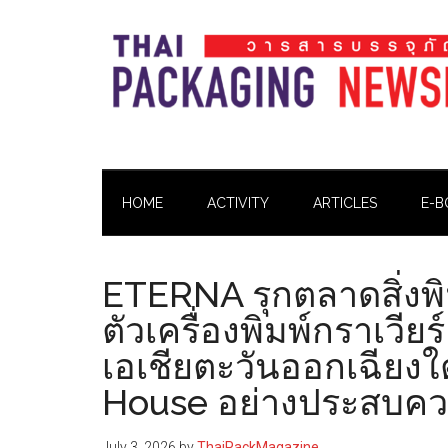
Skip
Skip
Skip
Skip
to
to
to
to
main
secondary
primary
footer
content
menu
sidebar
Thai
Thai
Pack
Pack
Magazine
HOME
ACTIVITY
ARTICLES
E-B
Magazine
ETERNA รุกตลาดสิ่งพิม
ตัวเครื่องพิมพ์กราเวี
เอเชียตะวันออกเฉียงใ
House อย่างประสบคว
July 3, 2026
by
ThaiPackMagazine