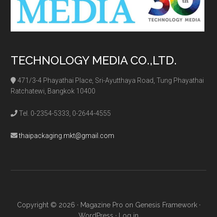
TECHNOLOGY MEDIA CO.,LTD.
471/3-4 Phayathai Place, Sri-Ayutthaya Road, Tung Phayathai
Ratchatewi, Bangkok 10400
Tel. 0-2354-5333, 0-2644-4555
thaipackaging.mkt@gmail.com
Copyright © 2026 ·
Magazine Pro
on
Genesis Framework
·
WordPress
·
Log in