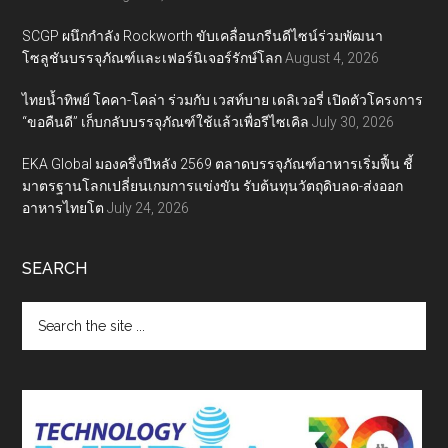
SCGP ผนึกกำลัง Rockworth ขับเคลื่อนกรีนดีไซน์ร่วมพัฒนา
โซลูชันบรรจุภัณฑ์และเฟอร์นิเจอร์รักษ์โลก
August 4, 2026
ไทยน้ำทิพย์ โคคา-โคล่า ร่วมกับ เวสท์บาย เดลิเวอรี่ เปิดตัวโครงการ
“ขอคืนดี” เก็บกลับบรรจุภัณฑ์ใช้แล้วเพื่อรีไซเคิล
July 30, 2026
EKA Global มองครึ่งปีหลัง 2569 ตลาดบรรจุภัณฑ์อาหารเริ่มฟื้น ชี้
มาตรฐานโลกเปลี่ยนเกมการแข่งขัน รับต้นทุนวัตถุดิบลด-ส่งออก
อาหารไทยโต
July 24, 2026
SEARCH
Search
the
site
...