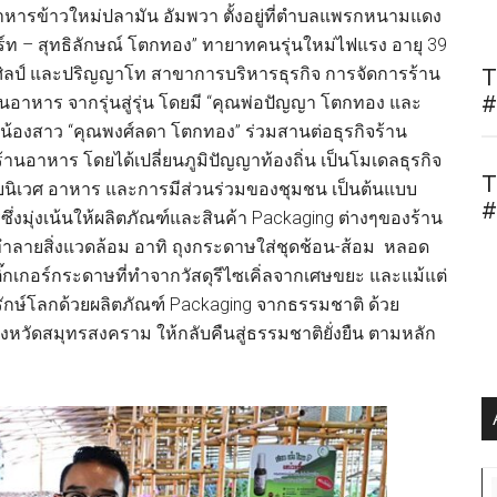
านอาหารข้าวใหม่ปลามัน อัมพวา ตั้งอยู่ที่ตำบลแพรกหนามแดง
์ท – สุทธิลักษณ์ โตกทอง” ทายาทคนรุ่นใหม่ไฟแรง อายุ 39
ิลป์ และปริญญาโท สาขาการบริหารธุรกิจ การจัดการร้าน
T
#
ร้านอาหาร จากรุ่นสู่รุ่น โดยมี “คุณพ่อปัญญา โตกทอง และ
ีน้องสาว “คุณพงศ์ลดา โตกทอง” ร่วมสานต่อธุรกิจร้าน
ร้านอาหาร โดยได้เปลี่ยนภูมิปัญญาท้องถิ่น เป็นโมเดลธุรกิจ
T
บนิเวศ อาหาร และการมีส่วนร่วมของชุมชน เป็นต้นแบบ
#
ึ่งมุ่งเน้นให้ผลิตภัณฑ์และสินค้า Packaging ต่างๆของร้าน
ม่ทำลายสิ่งแวดล้อม อาทิ ถุงกระดาษใส่ชุดช้อน-ส้อม หลอด
ติ๊กเกอร์กระดาษที่ทำจากวัสดุรีไซเคิ่ลจากเศษขยะ และแม้แต่
รักษ์โลกด้วยผลิตภัณฑ์ Packaging จากธรรมชาติ ด้วย
 จังหวัดสมุทรสงคราม ให้กลับคืนสู่ธรรมชาติยั่งยืน ตามหลัก