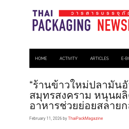
Skip
Skip
Skip
Skip
to
to
to
to
main
secondary
primary
footer
content
menu
sidebar
Thai
Thai
Pack
Pack
Magazine
HOME
ACTIVITY
ARTICLES
E-B
Magazine
“ร้านข้าวใหม่ปลามันอั
สมุทรสงคราม หนุนผลิ
อาหารช่วยย่อยสลายกล
February 11, 2026
by
ThaiPackMagazine