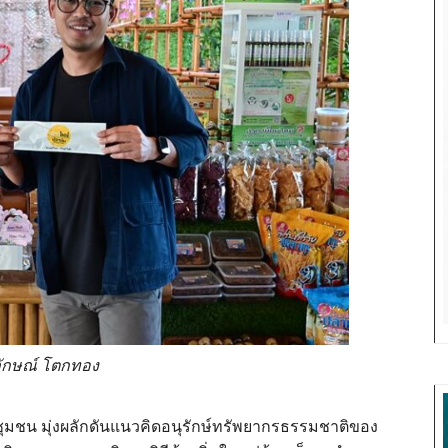
ลักษณ์ โตกทอง
ุมชน มุ่งผลักดันแนวคิดอนุรักษ์ทรัพยากรธรรมชาติของ