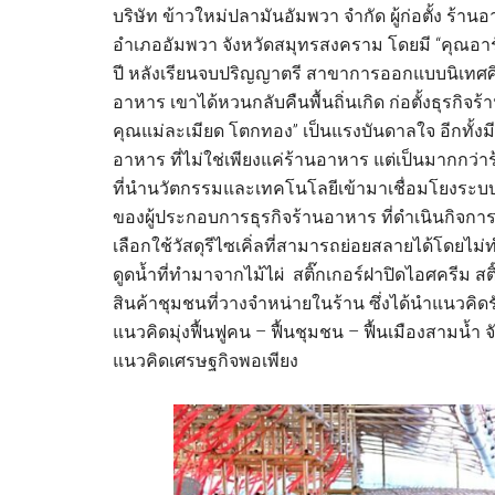
บริษัท ข้าวใหม่ปลามันอัมพวา จำกัด ผู้ก่อตั้ง ร้
อำเภออัมพวา จังหวัดสมุทรสงคราม โดยมี “คุณอาร
ปี หลังเรียนจบปริญญาตรี สาขาการออกแบบนิเทศศ
อาหาร เขาได้หวนกลับคืนพื้นถิ่นเกิด ก่อตั้งธุรกิจ
คุณแม่ละเมียด โตกทอง” เป็นแรงบันดาลใจ อีกทั้งม
อาหาร ที่ไม่ใช่เพียงแค่ร้านอาหาร แต่เป็นมากกว่า
ที่นำนวัตกรรมและเทคโนโลยีเข้ามาเชื่อมโยงระบ
ของผู้ประกอบการธุรกิจร้านอาหาร ที่ดำเนินกิจการซ
เลือกใช้วัสดุรีไซเคิ่ลที่สามารถย่อยสลายได้โดยไ
ดูดน้ำที่ทำมาจากไม้ไผ่ สติ๊กเกอร์ฝาปิดไอศครีม ส
สินค้าชุมชนที่วางจำหน่ายในร้าน ซึ่งได้นำแนวคิด
แนวคิดมุ่งฟื้นฟูคน – ฟื้นชุมชน – ฟื้นเมืองสามน้ำ
แนวคิดเศรษฐกิจพอเพียง