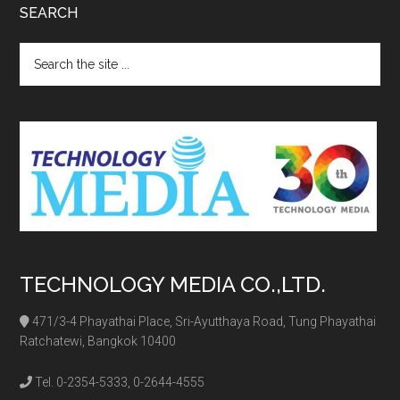
SEARCH
Search
the
site
...
TECHNOLOGY MEDIA CO.,LTD.
471/3-4 Phayathai Place, Sri-Ayutthaya Road, Tung Phayathai
Ratchatewi, Bangkok 10400
Tel. 0-2354-5333, 0-2644-4555