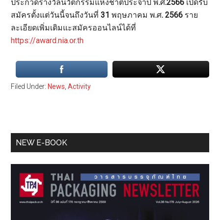
ประกวดรางวัลนวัตกรรมแห่งชาติประจำปี พ
.
ศ
.2566
เปิดรับ
สมัครตั้งแต่วันนี้จนถึงวันที่
31
พฤษภาคม พ
.
ศ
. 2566
ราย
ละเอียดเพิ่มเติมแะสมัครออนไลน์ได้ที่
https://award.nia.or.th
Filed Under:
News
,
Activity
Primary
NEW E-BOOK
Sidebar