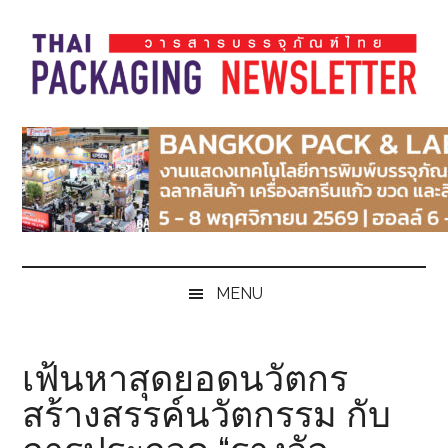
Skip
Skip
Skip
Skip
to
to
to
to
main
secondary
primary
footer
content
menu
sidebar
Thai
Thai
Pack
Pack
Magazine
Magazine
MENU
เฟ้นหาสุดยอดนวัตกร
สร้างสรรค์นวัตกรรม กับ