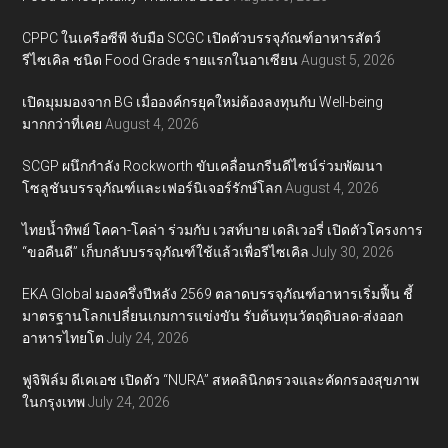
CPPC ในเครือซีพี จับมือ SCGC เปิดตัวบรรจุภัณฑ์อาหารสัตว์
รีไซเคิล ชนิด Food Grade รายแรกในอาเซียน
August 5, 2026
เปิดมุมมองจาก BG เมื่อองค์กรยุคใหม่ต้องลงทุนกับ Well-being
มากกว่าที่เคย
August 4, 2026
SCGP ผนึกกำลัง Rockworth ขับเคลื่อนกรีนดีไซน์ร่วมพัฒนา
โซลูชันบรรจุภัณฑ์และเฟอร์นิเจอร์รักษ์โลก
August 4, 2026
ไทยน้ำทิพย์ โคคา-โคล่า ร่วมกับ เวสท์บาย เดลิเวอรี่ เปิดตัวโครงการ
“ขอคืนดี” เก็บกลับบรรจุภัณฑ์ใช้แล้วเพื่อรีไซเคิล
July 30, 2026
EKA Global มองครึ่งปีหลัง 2569 ตลาดบรรจุภัณฑ์อาหารเริ่มฟื้น ชี้
มาตรฐานโลกเปลี่ยนเกมการแข่งขัน รับต้นทุนวัตถุดิบลด-ส่งออก
อาหารไทยโต
July 24, 2026
ฟูจิฟิล์ม ดีเคเอช เปิดตัว “NURA” สหคลินิกตรวจและคัดกรองสุขภาพ
ในกรุงเทพ
July 24, 2026