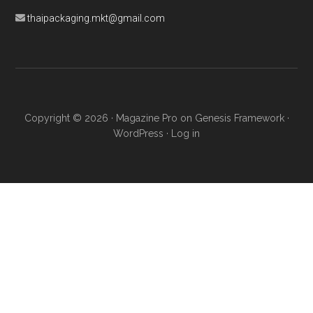
thaipackaging.mkt@gmail.com
Copyright © 2026 ·
Magazine Pro
on
Genesis Framework
·
WordPress
·
Log in