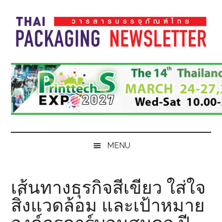
Skip
Skip
Skip
Skip
to
to
to
to
main
secondary
primary
footer
content
menu
sidebar
Thai
Thai
Pack
Pack
Magazine
Magazine
MENU
เส้นทางธุรกิจสีเขียว ใส่ใจ
สิ่งแวดล้อม และเป้าหมาย