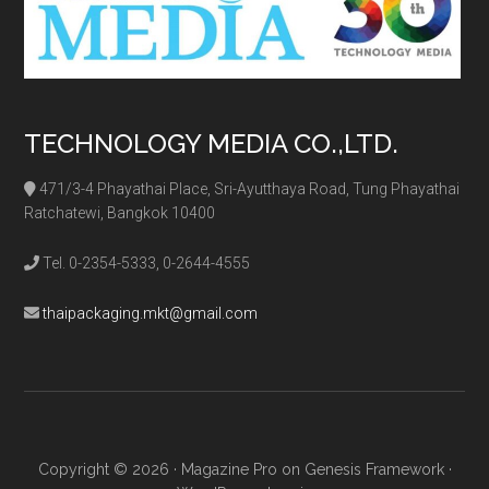
TECHNOLOGY MEDIA CO.,LTD.
471/3-4 Phayathai Place, Sri-Ayutthaya Road, Tung Phayathai
Ratchatewi, Bangkok 10400
Tel. 0-2354-5333, 0-2644-4555
thaipackaging.mkt@gmail.com
Copyright © 2026 ·
Magazine Pro
on
Genesis Framework
·