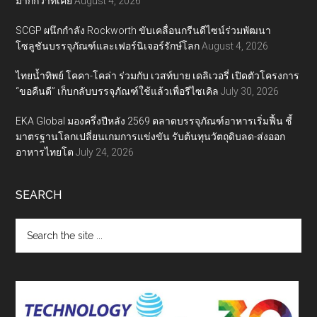
มากกว่าที่เคย
August 4, 2026
SCGP ผนึกกำลัง Rockworth ขับเคลื่อนกรีนดีไซน์ร่วมพัฒนา
โซลูชันบรรจุภัณฑ์และเฟอร์นิเจอร์รักษ์โลก
August 4, 2026
ไทยน้ำทิพย์ โคคา-โคล่า ร่วมกับ เวสท์บาย เดลิเวอรี่ เปิดตัวโครงการ
“ขอคืนดี” เก็บกลับบรรจุภัณฑ์ใช้แล้วเพื่อรีไซเคิล
July 30, 2026
EKA Global มองครึ่งปีหลัง 2569 ตลาดบรรจุภัณฑ์อาหารเริ่มฟื้น ชี้
มาตรฐานโลกเปลี่ยนเกมการแข่งขัน รับต้นทุนวัตถุดิบลด-ส่งออก
อาหารไทยโต
July 24, 2026
SEARCH
Search
the
site
...