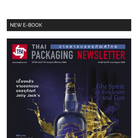
Primary
NEW E-BOOK
Sidebar