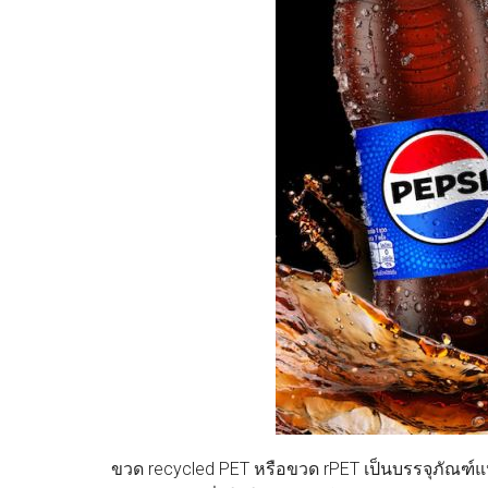
ขวด recycled PET หรือขวด rPET เป็นบรรจุภัณฑ์แห