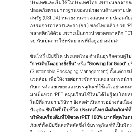
ประเทศและเริ่มใช้ในประเทศไทย เพราะนอกจากจะ
ปลอดภัยตามมาตรฐานของหน่วยงานด้านความปลอด
สหรัฐ (USFDA) หน่วยงานตรวจสอบความปลอดภัย
กรรมการอาหารและยา (อย.) ของไทยแล้ว ขวด rPE
พลาสติกได้ด้วย เพราะเป็นการนำขวดพลาสติก PET ใช
จบ นับเป็นการใช้ทรัพยากรที่มีอยู่อย่างคุ้มค่า
ซันโทรี่ เป๊ปซี่โค ประเทศไทย ดำเนินธุรกิจควบคู่
“การเติบโตอย่างยั่งยืน”
หรือ
“Growing for Good”
บร
(Sustainable Packaging Management) ตั้งแต่การเล
แวดล้อม เพื่อให้ง่ายต่อการจัดการและสามารถนำกลั
กับการคัดแยกขยะและบรรจุภัณฑ์ใช้แล้วอย่างเหมาะ
มาเป็นขวด rPET หมุนเวียนใช้ใหม่ได้ไม่รู้จบ โดยหล
ในปีที่ผ่านมา บริษัทฯ ยังคงดำเนินการอย่างต่อเนื
ปัจจุบัน
ซันโทรี่ เป๊ปซี่โค ประเทศไทย มีผลิตภัณฑ์
บริษัทเครื่องดื่มที่ใช้ขวด rPET 100% มากที่สุดในต
ภัณฑ์ทั้งเป๊ปซี่และทีพลัสซึ่งใช้บรรจุภัณฑ์ที่เป็นมิ