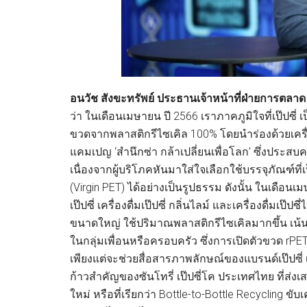
อนวัช สังขะทรัพย์ ประธานเจ้าหน้าที่ฝ่ายการตลาด บ
ว่า ในเดือนเมษายน ปี 2566 เราภาคภูมิใจที่เป๊ปซี่ 
ขวดจากพลาสติกรีไซเคิล 100% โดยนำร่องด้วยเครื่อง
แคมเปญ ‘สำนึกซ่า กล้าเปลี่ยนเพื่อโลก’ ซึ่งประสบ
เนื่องจากผู้บริโภคหันมาใส่ใจเลือกใช้บรรจุภัณฑ์ที
(Virgin PET) ได้อย่างเป็นรูปธรรม ดังนั้น ในเดือนเม
เป๊ปซี่ เครื่องดื่มเป๊ปซี่ กลิ่นไลม์ และเครื่องดื่มเ
ขนาดใหญ่ ใช้ปริมาณพลาสติกรีไซเคิลมากขึ้น เน้นก
ในกลุ่มเพื่อนหรือครอบครัว ซึ่งการเปิดตัวขวด rPET 
เพียงแต่จะช่วยสื่อสารภาพลักษณ์ของแบรนด์เป๊ปซี่ เคร
ก้าวสำคัญของซันโทรี่ เป๊ปซี่โค ประเทศไทย ที่ส่ง
ใหม่ หรือที่เรียกว่า Bottle-to-Bottle Recycling ขั