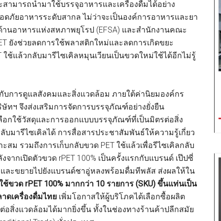
สามารถนำมาใช้บรรจุอาหารและเครื่องดื่มได้อย่าง
ภัยอาหารระดับสากล ไม่ว่าจะเป็นองค์การอาหารและยา
ด้านอาหารแห่งสหภาพยุโรป (EFSA) และสำนักงานคณะ
T ยังช่วยลดการใช้พลาสติกใหม่และลดการเกิดขยะ
้แล้วกลับมารีไซเคิลหมุนเวียนเป็นขวดใหม่ใช้ได้อีกไม่รู้
ไปกับการดูแลสังคมและสิ่งแวดล้อม ภายใต้ค่านิยมองค์กร
ิษัทฯ จึงส่งเสริมการจัดการบรรจุภัณฑ์อย่างยั่งยืน
ือกใช้วัสดุและการออกแบบบรรจุภัณฑ์ที่เป็นมิตรต่อสิ่ง
บมารีไซเคิลได้ การสื่อสารประชาสัมพันธ์ให้ความรู้เกี่ยว
สม รวมถึงการเก็บกลับขวด PET ใช้แล้วเพื่อรีไซเคิลกลับ
ังจากเปิดตัวขวด rPET 100% เป็นครั้งแรกกับแบรนด์ เป๊ปซี่
่องและขยายไปยังแบรนด์ชาอู่หลงพร้อมดื่มทีพลัส ส่งผลให้ใน
ที่ใช้ขวด rPET 100% มากกว่า 10 รายการ (SKU) ขึ้นแท่นเป็น
ลาดเครื่องดื่มไทย
เพิ่มโอกาสให้ผู้บริโภคได้เลือกซื้อผลิต
ตรต่อสิ่งแวดล้อมได้มากยิ่งขึ้น ทั้งในช่องทางร้านค้าปลีกสมัย