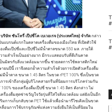
T
#
ริษัท ซันโทรี่ เป๊ปซี่โค เบเวอเรจ (ประเทศไทย) จำกัด
กล่าว
T
เป็นแบรนด์แรกในตลาดเครื่องดื่มของเมืองไทย ที่เปิดตัวใช้
#
ดื่มเป๊ปซี่และเป๊ปซี่ไม่มีน้ำตาลขนาด 550 มล. ภายใต้
ความสำเร็จเป็นอย่างมาก มีกระแสตอบรับที่ดีเกินคาด
่เป็นมิตรกับสิ่งแวดล้อมมากขึ้น ช่วยลดการใช้พลาสติกใหม่
ษายนปีนี้ เราจึงตอกย้ำความสำเร็จด้วยการเปิดตัวเครื่องดื่ม
ป๊ปซี่ไม่มีน้ำตาล ขนาด 1.45 ลิตร ในขวด rPET 100% ซึ่งเป็นขวด
ารเข้าถึงกลุ่มผู้บริโภคสายกรีนที่นิยมการบริโภคร่วมกัน
100% ของเครื่องดื่มเป๊ปซี่ ขนาด 1.45 ลิตร ดังกล่าว ไม่
ื่องดื่มสุดซ่าขวัญใจวัยรุ่นที่ใส่ใจสิ่งแวดล้อม แต่ยังเป็นอีก
เสริมการเก็บกลับขวด PET ใช้แล้วเพื่อนำมารีไซเคิลเป็นขวด
บเคลื่อนการใช้บรรจุภัณฑ์แห่งความยั่งยืนให้เป็นที่นิยมใน