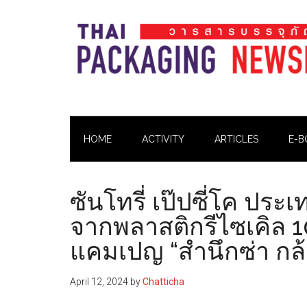
Skip
Skip
Skip
Skip
to
to
to
to
main
secondary
primary
footer
content
menu
sidebar
Thai
Thai
Pack
Pack
Magazine
HOME
ACTIVITY
ARTICLES
E-B
Magazine
ซันโทรี่ เป๊ปซี่โค ประ
จากพลาสติกรีไซเคิล 
แคมเปญ “สำนึกซ่า กล้า
April 12, 2024
by
Chatticha