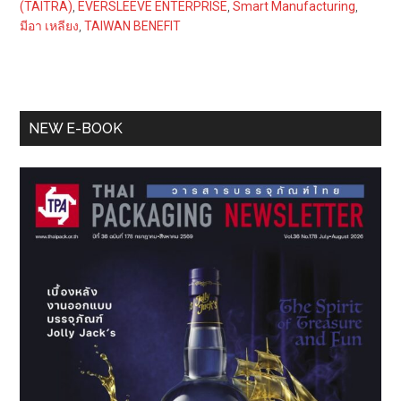
(TAITRA)
,
EVERSLEEVE ENTERPRISE
,
Smart Manufacturing
,
มีอา เหลียง
,
TAIWAN BENEFIT
Primary
NEW E-BOOK
Sidebar