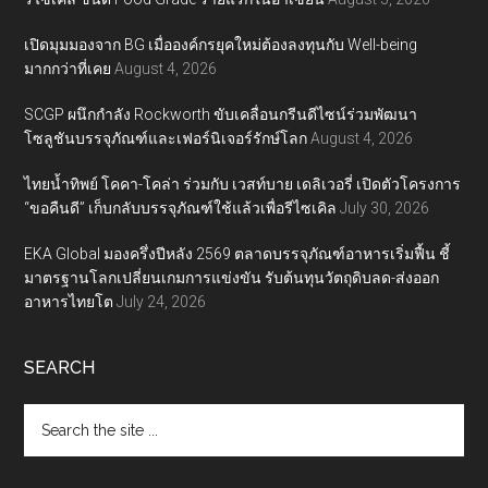
เปิดมุมมองจาก BG เมื่อองค์กรยุคใหม่ต้องลงทุนกับ Well-being
มากกว่าที่เคย
August 4, 2026
SCGP ผนึกกำลัง Rockworth ขับเคลื่อนกรีนดีไซน์ร่วมพัฒนา
โซลูชันบรรจุภัณฑ์และเฟอร์นิเจอร์รักษ์โลก
August 4, 2026
ไทยน้ำทิพย์ โคคา-โคล่า ร่วมกับ เวสท์บาย เดลิเวอรี่ เปิดตัวโครงการ
“ขอคืนดี” เก็บกลับบรรจุภัณฑ์ใช้แล้วเพื่อรีไซเคิล
July 30, 2026
EKA Global มองครึ่งปีหลัง 2569 ตลาดบรรจุภัณฑ์อาหารเริ่มฟื้น ชี้
มาตรฐานโลกเปลี่ยนเกมการแข่งขัน รับต้นทุนวัตถุดิบลด-ส่งออก
อาหารไทยโต
July 24, 2026
SEARCH
Search
the
site
...