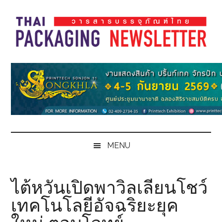
Skip
Skip
Skip
Skip
to
to
to
to
main
secondary
primary
footer
content
menu
sidebar
Thai
Thai
Pack
Pack
Magazine
Magazine
MENU
ไต้หวันเปิดพาวิลเลียนโชว์
เทคโนโลยีอัจฉริยะยุค