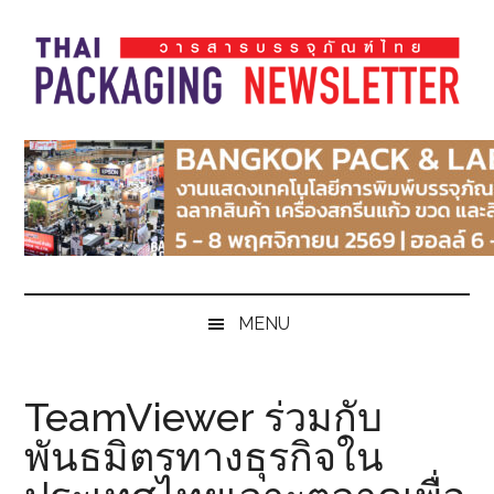
Skip
Skip
Skip
Skip
to
to
to
to
main
secondary
primary
footer
content
menu
sidebar
Thai
Thai
Pack
Pack
Magazine
Magazine
MENU
TeamViewer ร่วมกับ
พันธมิตรทางธุรกิจใน