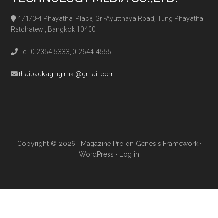
471/3-4 Phayathai Place, Sri-Ayutthaya Road, Tung Phayathai
Ratchatewi, Bangkok 10400
Tel. 0-2354-5333, 0-2644-4555
thaipackaging.mkt@gmail.com
Copyright © 2026 ·
Magazine Pro
on
Genesis Framework
·
WordPress
·
Log in