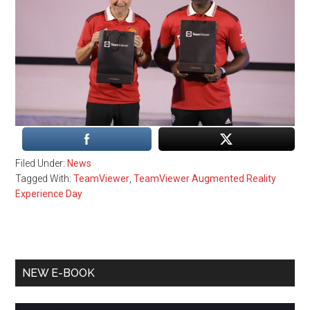
Filed Under:
News
Tagged With:
TeamViewer
,
TeamViewer Augmented Reality
Experience Day
Primary
NEW E-BOOK
Sidebar