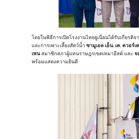
โดยในพิธีการเปิดโรงงานไทยยูเนี่ยนได้รับเกียรติจ
และการเพาะเลี้ยงสัตว์น้ำ
ซามูเอล เอ็น. เค. ควอร์เต
เพน
สมาชิกสภาผู้แทนราษฎรเขตเทมาอีสต์ และ
จอ
พร้อมแสดงความยินดี