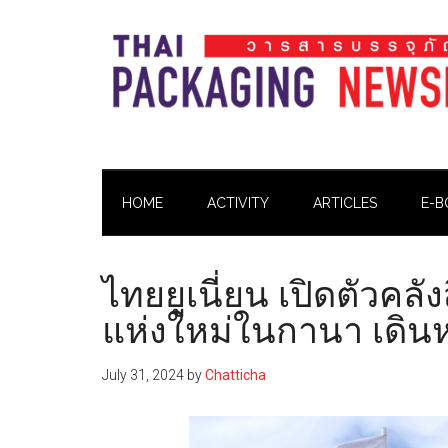
Skip
Skip
Skip
Skip
to
to
to
to
main
secondary
primary
footer
content
menu
sidebar
Thai
Thai
Pack
Pack
Magazine
HOME
ACTIVITY
ARTICLES
E-B
Magazine
ไทยยูเนี่ยน เปิดตัวคล
แห่งใหม่ในกานา เดินห
July 31, 2024
by
Chatticha