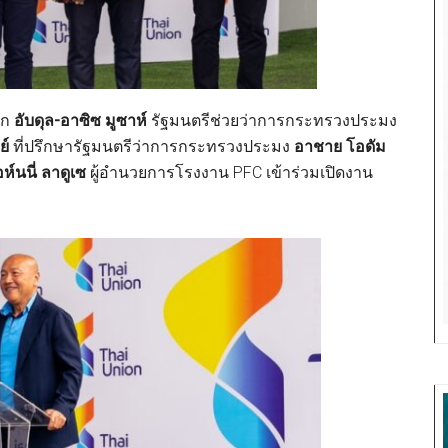
าก
อับดุล-อาซิซ มูซาห์
รัฐมนตรีช่วยว่าการกระทรวงประมง
ย์
ที่ปรึกษารัฐมนตรีว่าการกระทรวงประมง
อาชาย โอดัม
ห์นนี่ ลาดูเซ
ผู้อำนวยการโรงงาน PFC เข้าร่วมเปิดงาน