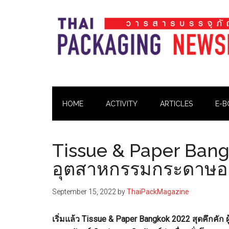
Skip
Skip
Skip
Skip
to
to
to
to
main
secondary
primary
footer
content
menu
sidebar
Thai
Thai
Pack
Pack
Magazine
HOME
ACTIVITY
ARTICLES
E-B
Magazine
Tissue & Paper Ban
อุตสาหกรรมกระดาษอย
September 15, 2022
by
ThaiPackMagazine
เริ่มแล้ว Tissue & Paper Bangkok 2022 สุดคึกค