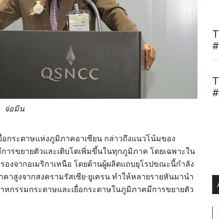
T
#
T
#
จ่อมิน
อกระดาษแห่งภูมิภาคอาเซียน กล่าวถึงแนวโน้มของ
ารขยายตัวและเติบโตเพิ่มขึ้นในทุกภูมิภาค โดยเฉพาะใน
ก รองจากอเมริกาเหนือ โดยด้านผู้ผลิตแถบยุโรปขณะนี้กำลัง
าคาสูงจากสงครามรัสเซีย-ยูเครน ทำให้หลายรายหันมานำ
ห้อุตสาหกรรมกระดาษและเยื่อกระดาษในภูมิภาคมีการขยายตัว