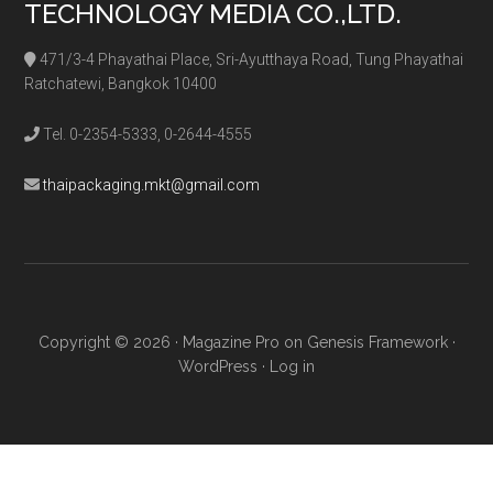
TECHNOLOGY MEDIA CO.,LTD.
471/3-4 Phayathai Place, Sri-Ayutthaya Road, Tung Phayathai
Ratchatewi, Bangkok 10400
Tel. 0-2354-5333, 0-2644-4555
thaipackaging.mkt@gmail.com
Copyright © 2026 ·
Magazine Pro
on
Genesis Framework
·
WordPress
·
Log in