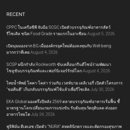
RECENT
CPPC ในเครือซีพี จับมือ SCGC เปิดตัวบรรจุภัณฑ์อาหารสัตว์
รีไซเคิล ชนิด Food Grade รายแรกในอาเซียน
August 5, 2026
เปิดมุมมองจาก BG เมื่อองค์กรยุคใหม่ต้องลงทุนกับ Well-being
มากกว่าที่เคย
August 4, 2026
SCGP ผนึกกำลัง Rockworth ขับเคลื่อนกรีนดีไซน์ร่วมพัฒนา
โซลูชันบรรจุภัณฑ์และเฟอร์นิเจอร์รักษ์โลก
August 4, 2026
ไทยน้ำทิพย์ โคคา-โคล่า ร่วมกับ เวสท์บาย เดลิเวอรี่ เปิดตัวโครงการ
“ขอคืนดี” เก็บกลับบรรจุภัณฑ์ใช้แล้วเพื่อรีไซเคิล
July 30, 2026
EKA Global มองครึ่งปีหลัง 2569 ตลาดบรรจุภัณฑ์อาหารเริ่มฟื้น ชี้
มาตรฐานโลกเปลี่ยนเกมการแข่งขัน รับต้นทุนวัตถุดิบลด-ส่งออก
อาหารไทยโต
July 24, 2026
ฟูจิฟิล์ม ดีเคเอช เปิดตัว “NURA” สหคลินิกตรวจและคัดกรองสุขภาพ