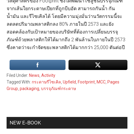
วัสดุศาสตร์ของ Footprint ซึ่งได้พัฒนาโซลูชันบรรจุภัณฑ์
จากเส้นใยกระดาษเปียกที่ถูกบีบอัด สามารถกันน้ำ กัน
น้ำมัน และรีไซเคิลได้ โดยมีความมุ่งมั่นว่านวัตกรรมนี้จะ
ลดลดปริมาณพลาสติกลง 80% ภายในปี 2573 และยัง
สอดคล้องกับเป้าหมายของบริษัทที่ต้องการเปลี่ยนบรรจุ
ภัณฑ์ถ้วยพลาสติกให้ได้มากถึง 2 พันล้านใบภายในปี 2573
ซึ่งคาดว่าจะกำจัดขยะพลาสติกได้มากกว่า 25,000 ตันต่อปี
Filed Under:
News
,
Activity
Tagged With:
กระดาษรีไซเคิล
,
Upfield
,
Footprint
,
MCC
,
Pages
Group
,
packaging
,
บรรจุภัณฑ์กระดาษ
Primary
NEW E-BOOK
Sidebar