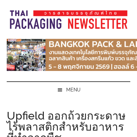
Skip
Skip
Skip
Skip
to
to
to
to
main
secondary
primary
footer
content
menu
sidebar
Thai
Thai
Pack
Pack
Magazine
Magazine
MENU
Upfield ออกถ้วยกระดาษ
ไร้พลาสติกสำหรับอาหาร