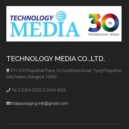
...
TECHNOLOGY MEDIA CO.,LTD.
471/3-4 Phayathai Place, Sri-Ayutthaya Road, Tung Phayathai
Ratchatewi, Bangkok 10400
Tel. 0-2354-5333, 0-2644-4555
thaipackaging.mkt@gmail.com