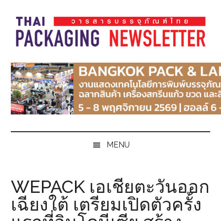
Skip
Skip
Skip
Skip
to
to
to
to
main
secondary
primary
footer
content
menu
sidebar
Thai
Thai
Pack
Pack
Magazine
Magazine
MENU
WEPACK เอเชียตะวันออก
เฉียงใต้ เตรียมเปิดตัวครั้ง