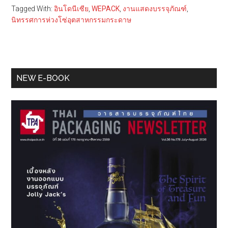
Tagged With:
อินโดนีเซีย
,
WEPACK
,
งานแสดงบรรจุภัณฑ์
,
นิทรรศการห่วงโซ่อุตสาหกรรมกระดาษ
Primary
NEW E-BOOK
Sidebar