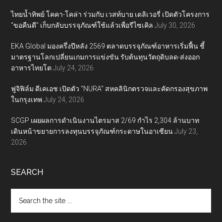
ไทยน้ำทิพย์ โคคา-โคล่า ร่วมกับ เวสท์บาย เดลิเวอรี่ เปิดตัวโครงการ
“ขอคืนดี” เก็บกลับบรรจุภัณฑ์ใช้แล้วเพื่อรีไซเคิล
July 30, 2026
EKA Global มองครึ่งปีหลัง 2569 ตลาดบรรจุภัณฑ์อาหารเริ่มฟื้น ชี้
มาตรฐานโลกเปลี่ยนเกมการแข่งขัน รับต้นทุนวัตถุดิบลด-ส่งออก
อาหารไทยโต
July 24, 2026
ฟูจิฟิล์ม ดีเคเอช เปิดตัว “NURA” สหคลินิกตรวจและคัดกรองสุขภาพ
ในกรุงเทพ
July 24, 2026
SCGP เผยผลการดำเนินงานไตรมาส 2/69 กำไร 2,304 ล้านบาท
เดินหน้าขยายการลงทุนบรรจุภัณฑ์กระดาษในอาเซียน
July 23,
2026
SEARCH
Search
the
site