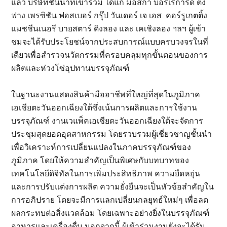
แล้ว บริษัทชั้นนำที่เข้าร่วม ได้แก่ มอสก้า บอร์เรการ์ด ตง
ฟาง เพรซิชัน ฟอสเบอร์ กรุ๊ป วันเดอร์ เจ.เอส. คอร์รูเกตติ้ง
แมชชีนเนอรี บายสตาร์ ดิงลอง และ เคเชิงลอง ฯลฯ ผู้เข้า
ชมจะได้รับประโยชน์จากประสบการณ์แบบครบวงจรในที่
เดียวเพื่อสำรวจนวัตกรรมที่ครอบคลุมทุกขั้นตอนของการ
ผลิตและห่วงโซ่อุปทานบรรจุภัณฑ์
ในฐานะงานแสดงสินค้ามืออาชีพที่ใหญ่ที่สุดในภูมิภาค
เอเชียตะวันออกเฉียงใต้ซึ่งเน้นการผลิตและการใช้งาน
บรรจุภัณฑ์ งานเวแพ็คเอเชียตะวันออกเฉียงใต้จะจัดการ
ประชุมสุดยอดอุตสาหกรรม โดยรวบรวมผู้เชี่ยวชาญชั้นนำ
เพื่อวิเคราะห์การเปลี่ยนแปลงในภาคบรรจุภัณฑ์ของ
ภูมิภาค โดยให้ความสำคัญเป็นพิเศษกับบทบาทของ
เทคโนโลยีดิจิทัลในการเพิ่มประสิทธิภาพ ความยืดหยุ่น
และการปรับแต่งการผลิต ความยั่งยืนจะเป็นหัวข้อสำคัญใน
การอภิปราย โดยจะมีการแลกเปลี่ยนกลยุทธ์ใหม่ๆ เพื่อลด
ผลกระทบต่อสิ่งแวดล้อม โดยเฉพาะอย่างยิ่งในบรรจุภัณฑ์
อาหารและเครื่องดื่ม นอกจากนี้ ผู้เข้าร่วมงานยังจะได้รับ